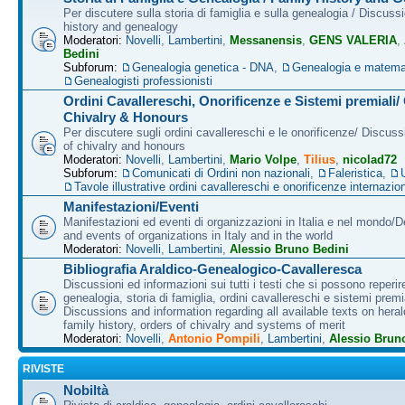
Per discutere sulla storia di famiglia e sulla genealogia / Discuss
history and genealogy
Moderatori:
Novelli
,
Lambertini
,
Messanensis
,
GENS VALERIA
,
Bedini
Subforum:
Genealogia genetica - DNA
,
Genealogia e matema
Genealogisti professionisti
Ordini Cavallereschi, Onorificenze e Sistemi premiali/
Chivalry & Honours
Per discutere sugli ordini cavallereschi e le onorificenze/ Discus
of chivalry and honours
Moderatori:
Novelli
,
Lambertini
,
Mario Volpe
,
Tilius
,
nicolad72
Subforum:
Comunicati di Ordini non nazionali
,
Faleristica
,
Tavole illustrative ordini cavallereschi e onorificenze internazion
Manifestazioni/Eventi
Manifestazioni ed eventi di organizzazioni in Italia e nel mondo/
and events of organizations in Italy and in the world
Moderatori:
Novelli
,
Lambertini
,
Alessio Bruno Bedini
Bibliografia Araldico-Genealogico-Cavalleresca
Discussioni ed informazioni sui tutti i testi che si possono reperire
genealogia, storia di famiglia, ordini cavallereschi e sistemi premia
Discussions and information regarding all available texts on heral
family history, orders of chivalry and systems of merit
Moderatori:
Novelli
,
Antonio Pompili
,
Lambertini
,
Alessio Brun
RIVISTE
Nobiltà