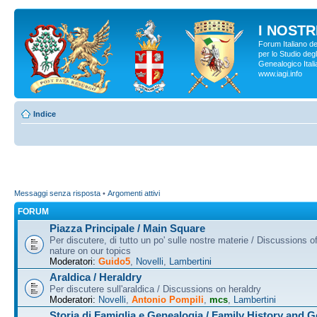
I NOSTRI
Forum Italiano d
per lo Studio degl
Genealogico Italia
www.iagi.info
Indice
Messaggi senza risposta
•
Argomenti attivi
FORUM
Piazza Principale / Main Square
Per discutere, di tutto un po' sulle nostre materie / Discussions o
nature on our topics
Moderatori:
Guido5
,
Novelli
,
Lambertini
Araldica / Heraldry
Per discutere sull'araldica / Discussions on heraldry
Moderatori:
Novelli
,
Antonio Pompili
,
mcs
,
Lambertini
Storia di Famiglia e Genealogia / Family History and 