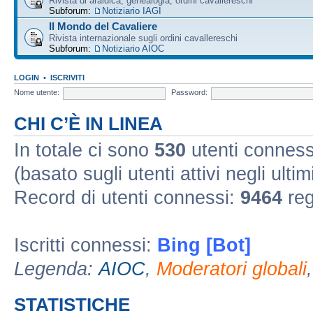
Rivista di araldica, genealogia, ordini cavallereschi
Subforum:
Notiziario IAGI
Il Mondo del Cavaliere
Rivista internazionale sugli ordini cavallereschi
Subforum:
Notiziario AIOC
LOGIN
•
ISCRIVITI
Nome utente:
Password:
CHI C’È IN LINEA
In totale ci sono
530
utenti connessi 
(basato sugli utenti attivi negli ultim
Record di utenti connessi:
9464
reg
Iscritti connessi:
Bing [Bot]
Legenda:
AIOC
,
Moderatori globali
STATISTICHE