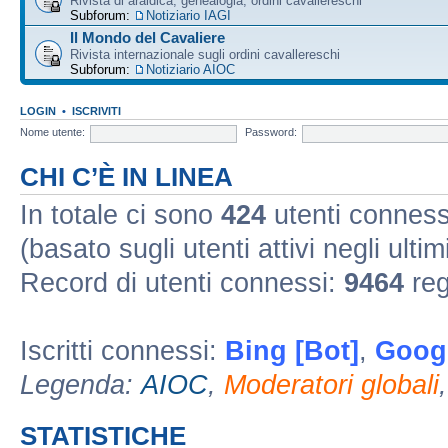
Rivista di araldica, genealogia, ordini cavallereschi
Subforum:
Notiziario IAGI
Il Mondo del Cavaliere
Rivista internazionale sugli ordini cavallereschi
Subforum:
Notiziario AIOC
LOGIN
•
ISCRIVITI
Nome utente:
Password:
CHI C’È IN LINEA
In totale ci sono
424
utenti connessi 
(basato sugli utenti attivi negli ultim
Record di utenti connessi:
9464
reg
Iscritti connessi:
Bing [Bot]
,
Googl
Legenda:
AIOC
,
Moderatori globali
STATISTICHE