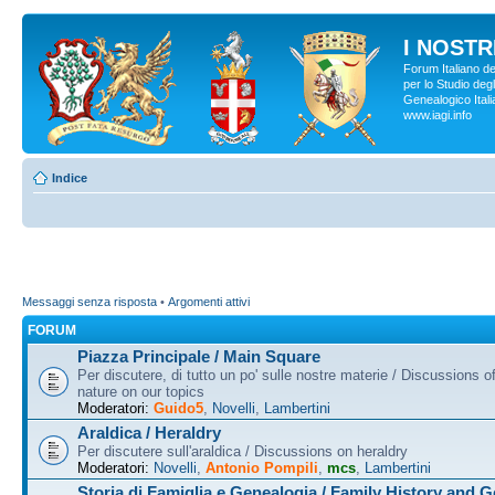
I NOSTRI
Forum Italiano d
per lo Studio degl
Genealogico Italia
www.iagi.info
Indice
Messaggi senza risposta
•
Argomenti attivi
FORUM
Piazza Principale / Main Square
Per discutere, di tutto un po' sulle nostre materie / Discussions o
nature on our topics
Moderatori:
Guido5
,
Novelli
,
Lambertini
Araldica / Heraldry
Per discutere sull'araldica / Discussions on heraldry
Moderatori:
Novelli
,
Antonio Pompili
,
mcs
,
Lambertini
Storia di Famiglia e Genealogia / Family History and 