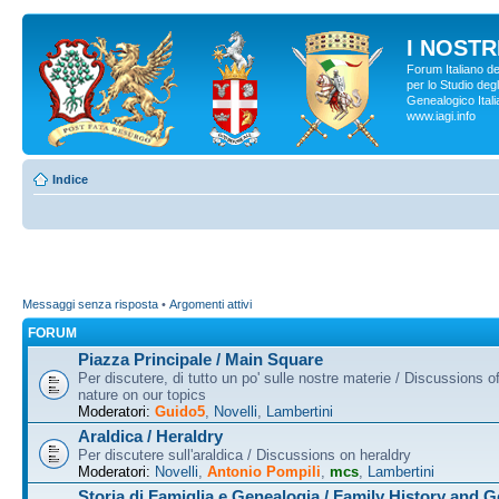
I NOSTRI
Forum Italiano d
per lo Studio degl
Genealogico Italia
www.iagi.info
Indice
Messaggi senza risposta
•
Argomenti attivi
FORUM
Piazza Principale / Main Square
Per discutere, di tutto un po' sulle nostre materie / Discussions o
nature on our topics
Moderatori:
Guido5
,
Novelli
,
Lambertini
Araldica / Heraldry
Per discutere sull'araldica / Discussions on heraldry
Moderatori:
Novelli
,
Antonio Pompili
,
mcs
,
Lambertini
Storia di Famiglia e Genealogia / Family History and 