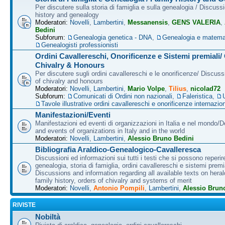
Per discutere sulla storia di famiglia e sulla genealogia / Discuss
history and genealogy
Moderatori:
Novelli
,
Lambertini
,
Messanensis
,
GENS VALERIA
,
Bedini
Subforum:
Genealogia genetica - DNA
,
Genealogia e matema
Genealogisti professionisti
Ordini Cavallereschi, Onorificenze e Sistemi premiali/
Chivalry & Honours
Per discutere sugli ordini cavallereschi e le onorificenze/ Discus
of chivalry and honours
Moderatori:
Novelli
,
Lambertini
,
Mario Volpe
,
Tilius
,
nicolad72
Subforum:
Comunicati di Ordini non nazionali
,
Faleristica
,
Tavole illustrative ordini cavallereschi e onorificenze internazion
Manifestazioni/Eventi
Manifestazioni ed eventi di organizzazioni in Italia e nel mondo/
and events of organizations in Italy and in the world
Moderatori:
Novelli
,
Lambertini
,
Alessio Bruno Bedini
Bibliografia Araldico-Genealogico-Cavalleresca
Discussioni ed informazioni sui tutti i testi che si possono reperire
genealogia, storia di famiglia, ordini cavallereschi e sistemi premia
Discussions and information regarding all available texts on heral
family history, orders of chivalry and systems of merit
Moderatori:
Novelli
,
Antonio Pompili
,
Lambertini
,
Alessio Brun
RIVISTE
Nobiltà