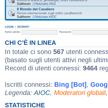
Rivista di araldica, genealogia, ordini cavallereschi
Subforum:
Notiziario IAGI
Il Mondo del Cavaliere
Rivista internazionale sugli ordini cavallereschi
Subforum:
Notiziario AIOC
LOGIN
•
ISCRIVITI
Nome utente:
Password:
CHI C’È IN LINEA
In totale ci sono
567
utenti connessi 
(basato sugli utenti attivi negli ultim
Record di utenti connessi:
9464
reg
Iscritti connessi:
Bing [Bot]
,
Googl
Legenda:
AIOC
,
Moderatori globali
STATISTICHE