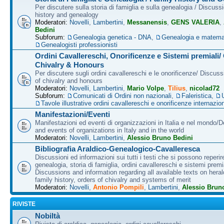
Per discutere sulla storia di famiglia e sulla genealogia / Discuss
history and genealogy
Moderatori:
Novelli
,
Lambertini
,
Messanensis
,
GENS VALERIA
,
Bedini
Subforum:
Genealogia genetica - DNA
,
Genealogia e matema
Genealogisti professionisti
Ordini Cavallereschi, Onorificenze e Sistemi premiali/
Chivalry & Honours
Per discutere sugli ordini cavallereschi e le onorificenze/ Discus
of chivalry and honours
Moderatori:
Novelli
,
Lambertini
,
Mario Volpe
,
Tilius
,
nicolad72
Subforum:
Comunicati di Ordini non nazionali
,
Faleristica
,
Tavole illustrative ordini cavallereschi e onorificenze internazion
Manifestazioni/Eventi
Manifestazioni ed eventi di organizzazioni in Italia e nel mondo/
and events of organizations in Italy and in the world
Moderatori:
Novelli
,
Lambertini
,
Alessio Bruno Bedini
Bibliografia Araldico-Genealogico-Cavalleresca
Discussioni ed informazioni sui tutti i testi che si possono reperire
genealogia, storia di famiglia, ordini cavallereschi e sistemi premia
Discussions and information regarding all available texts on heral
family history, orders of chivalry and systems of merit
Moderatori:
Novelli
,
Antonio Pompili
,
Lambertini
,
Alessio Brun
RIVISTE
Nobiltà