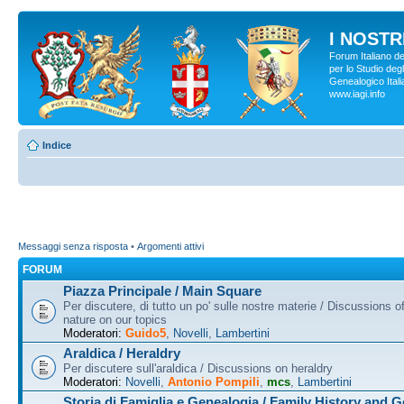
I NOSTRI
Forum Italiano d
per lo Studio degl
Genealogico Italia
www.iagi.info
Indice
Messaggi senza risposta
•
Argomenti attivi
FORUM
Piazza Principale / Main Square
Per discutere, di tutto un po' sulle nostre materie / Discussions o
nature on our topics
Moderatori:
Guido5
,
Novelli
,
Lambertini
Araldica / Heraldry
Per discutere sull'araldica / Discussions on heraldry
Moderatori:
Novelli
,
Antonio Pompili
,
mcs
,
Lambertini
Storia di Famiglia e Genealogia / Family History and 