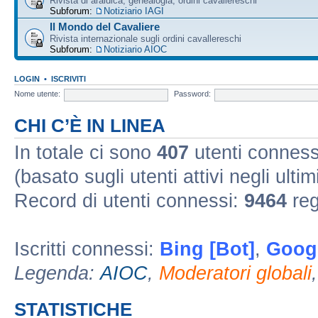
Rivista di araldica, genealogia, ordini cavallereschi
Subforum:
Notiziario IAGI
Il Mondo del Cavaliere
Rivista internazionale sugli ordini cavallereschi
Subforum:
Notiziario AIOC
LOGIN
•
ISCRIVITI
Nome utente:
Password:
CHI C’È IN LINEA
In totale ci sono
407
utenti connessi 
(basato sugli utenti attivi negli ultim
Record di utenti connessi:
9464
reg
Iscritti connessi:
Bing [Bot]
,
Googl
Legenda:
AIOC
,
Moderatori globali
STATISTICHE