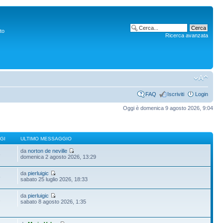
to
Ricerca avanzata
FAQ
Iscriviti
Login
Oggi è domenica 9 agosto 2026, 9:04
GI
ULTIMO MESSAGGIO
da
norton de neville
6
domenica 2 agosto 2026, 13:29
da
pierluigic
5
sabato 25 luglio 2026, 18:33
da
pierluigic
1
sabato 8 agosto 2026, 1:35