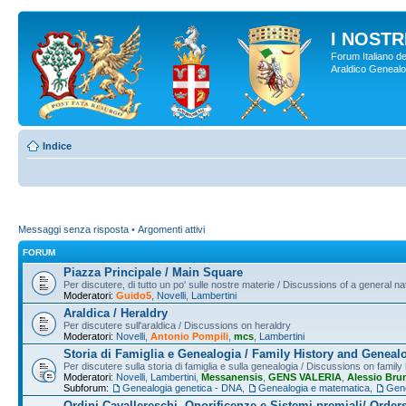
I NOSTRI
Forum Italiano de
Araldico Genealogi
Indice
Messaggi senza risposta
•
Argomenti attivi
FORUM
Piazza Principale / Main Square
Per discutere, di tutto un po' sulle nostre materie / Discussions of a general na
Moderatori:
Guido5
,
Novelli
,
Lambertini
Araldica / Heraldry
Per discutere sull'araldica / Discussions on heraldry
Moderatori:
Novelli
,
Antonio Pompili
,
mcs
,
Lambertini
Storia di Famiglia e Genealogia / Family History and Geneal
Per discutere sulla storia di famiglia e sulla genealogia / Discussions on famil
Moderatori:
Novelli
,
Lambertini
,
Messanensis
,
GENS VALERIA
,
Alessio Bru
Subforum:
Genealogia genetica - DNA
,
Genealogia e matematica
,
Gene
Ordini Cavallereschi, Onorificenze e Sistemi premiali/ Order