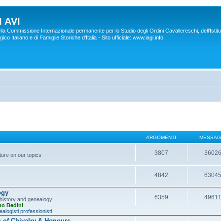
 AVI
lla Commissione Internazionale permanente per lo Studio degli Ordini Cavallereschi, dell’Istitu
co Italiano e di Famiglie Storiche d'Italia - Sito ufficiale: www.iagi.info
ARGOMENTI
MESSAG
3807
3602
ture on our topics
4842
6304
ogy
6359
4961
y history and genealogy
no Bedini
alogisti professionisti
s of Chivalry & Honours