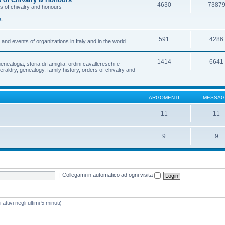
4630
7387
rs of chivalry and honours
a
,
591
4286
and events of organizations in Italy and in the world
1414
6641
enealogia, storia di famiglia, ordini cavallereschi e
eraldry, genealogy, family history, orders of chivalry and
ARGOMENTI
MESSAG
11
11
9
9
|
Collegami in automatico ad ogni visita
attivi negli ultimi 5 minuti)