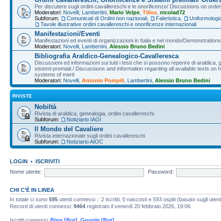
Per discutere sugli ordini cavallereschi e le onorificenze/ Discussions on orde
Moderatori:
Novelli
,
Lambertini
,
Mario Volpe
,
Tilius
,
nicolad72
Subforum:
Comunicati di Ordini non nazionali
,
Faleristica
,
Uniformologi
Tavole illustrative ordini cavallereschi e onorificenze internazionali
Manifestazioni/Eventi
Manifestazioni ed eventi di organizzazioni in Italia e nel mondo/Demonstrations 
Moderatori:
Novelli
,
Lambertini
,
Alessio Bruno Bedini
Bibliografia Araldico-Genealogico-Cavalleresca
Discussioni ed informazioni sui tutti i testi che si possono reperire di araldica, g
sistemi premiali / Discussions and information regarding all available texts on h
systems of merit
Moderatori:
Novelli
,
Antonio Pompili
,
Lambertini
,
Alessio Bruno Bedini
RIVISTE
Nobiltà
Rivista di araldica, genealogia, ordini cavallereschi
Subforum:
Notiziario IAGI
Il Mondo del Cavaliere
Rivista internazionale sugli ordini cavallereschi
Subforum:
Notiziario AIOC
LOGIN
•
ISCRIVITI
Nome utente:
Password:
CHI C’È IN LINEA
In totale ci sono
595
utenti connessi :: 2 iscritti, 0 nascosti e 593 ospiti (basato sugli utenti 
Record di utenti connessi:
9464
registrato il venerdì 20 febbraio 2026, 19:06
Iscritti connessi:
Bing [Bot]
,
Google [Bot]