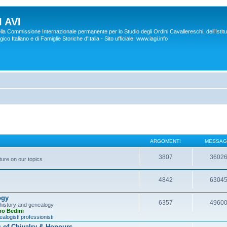
 AVI
lla Commissione Internazionale permanente per lo Studio degli Ordini Cavallereschi, dell’Istitu
co Italiano e di Famiglie Storiche d'Italia - Sito ufficiale: www.iagi.info
ARGOMENTI
MESSAG
3807
3602
ture on our topics
4842
6304
ogy
6357
4960
y history and genealogy
no Bedini
alogisti professionisti
s of Chivalry & Honours