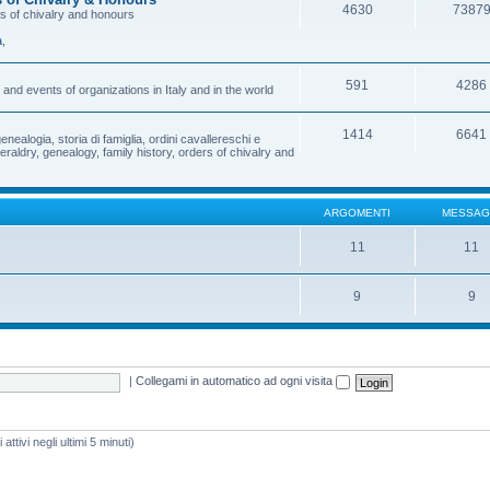
4630
7387
rs of chivalry and honours
a
,
591
4286
and events of organizations in Italy and in the world
1414
6641
enealogia, storia di famiglia, ordini cavallereschi e
eraldry, genealogy, family history, orders of chivalry and
ARGOMENTI
MESSAG
11
11
9
9
|
Collegami in automatico ad ogni visita
attivi negli ultimi 5 minuti)