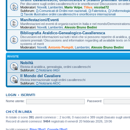
Per discutere sugli ordini cavallereschi e le onorificenze/ Discussions on orde
Moderatori:
Novelli
,
Lambertini
,
Mario Volpe
,
Tilius
,
nicolad72
Subforum:
Comunicati di Ordini non nazionali
,
Faleristica
,
Uniformologi
Tavole illustrative ordini cavallereschi e onorificenze internazionali
Manifestazioni/Eventi
Manifestazioni ed eventi di organizzazioni in Italia e nel mondo/Demonstrations 
Moderatori:
Novelli
,
Lambertini
,
Alessio Bruno Bedini
Bibliografia Araldico-Genealogico-Cavalleresca
Discussioni ed informazioni sui tutti i testi che si possono reperire di araldica, g
sistemi premiali / Discussions and information regarding all available texts on h
systems of merit
Moderatori:
Novelli
,
Antonio Pompili
,
Lambertini
,
Alessio Bruno Bedini
RIVISTE
Nobiltà
Rivista di araldica, genealogia, ordini cavallereschi
Subforum:
Notiziario IAGI
Il Mondo del Cavaliere
Rivista internazionale sugli ordini cavallereschi
Subforum:
Notiziario AIOC
LOGIN
•
ISCRIVITI
Nome utente:
Password:
CHI C’È IN LINEA
In totale ci sono
391
utenti connessi :: 2 iscritti, 0 nascosti e 389 ospiti (basato sugli utenti 
Record di utenti connessi:
9464
registrato il venerdì 20 febbraio 2026, 19:06
Iscritti connessi:
Bing [Bot]
,
Google [Bot]