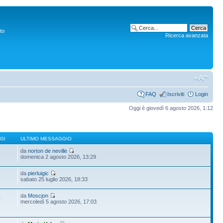
to
Ricerca avanzata
FAQ
Iscriviti
Login
Oggi è giovedì 6 agosto 2026, 1:12
GI
ULTIMO MESSAGGIO
da
norton de neville
6
domenica 2 agosto 2026, 13:29
da
pierluigic
5
sabato 25 luglio 2026, 18:33
da
Moscjon
0
mercoledì 5 agosto 2026, 17:03