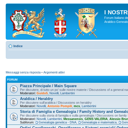
I NOSTRI
Forum Italiano de
Araldico Genealogi
Indice
Messaggi senza risposta
•
Argomenti attivi
FORUM
Piazza Principale / Main Square
Per discutere, di tutto un po' sulle nostre materie / Discussions of a general na
Moderatori:
Guido5
,
Novelli
,
Lambertini
Araldica / Heraldry
Per discutere sull'araldica / Discussions on heraldry
Moderatori:
Novelli
,
Antonio Pompili
,
mcs
,
Lambertini
Storia di Famiglia e Genealogia / Family History and Geneal
Per discutere sulla storia di famiglia e sulla genealogia / Discussions on famil
Moderatori:
Novelli
,
Lambertini
,
Messanensis
,
GENS VALERIA
,
Alessio Bru
Subforum:
Genealogia genetica - DNA
,
Genealogia e matematica
,
Gene
Ordini Cavallereschi, Onorificenze e Sistemi premiali/ Order