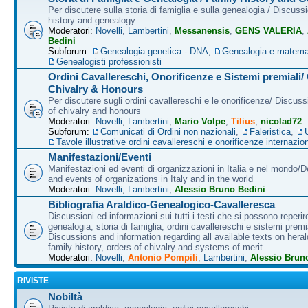
Per discutere sulla storia di famiglia e sulla genealogia / Discuss
history and genealogy
Moderatori:
Novelli
,
Lambertini
,
Messanensis
,
GENS VALERIA
,
Bedini
Subforum:
Genealogia genetica - DNA
,
Genealogia e matema
Genealogisti professionisti
Ordini Cavallereschi, Onorificenze e Sistemi premiali/
Chivalry & Honours
Per discutere sugli ordini cavallereschi e le onorificenze/ Discus
of chivalry and honours
Moderatori:
Novelli
,
Lambertini
,
Mario Volpe
,
Tilius
,
nicolad72
Subforum:
Comunicati di Ordini non nazionali
,
Faleristica
,
Tavole illustrative ordini cavallereschi e onorificenze internazion
Manifestazioni/Eventi
Manifestazioni ed eventi di organizzazioni in Italia e nel mondo/
and events of organizations in Italy and in the world
Moderatori:
Novelli
,
Lambertini
,
Alessio Bruno Bedini
Bibliografia Araldico-Genealogico-Cavalleresca
Discussioni ed informazioni sui tutti i testi che si possono reperire
genealogia, storia di famiglia, ordini cavallereschi e sistemi premia
Discussions and information regarding all available texts on heral
family history, orders of chivalry and systems of merit
Moderatori:
Novelli
,
Antonio Pompili
,
Lambertini
,
Alessio Brun
RIVISTE
Nobiltà