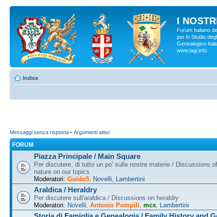
I NOSTRI
Forum Italiano d
per lo Studio degl
Genealogico Italia
www.iagi.info
Indice
Messaggi senza risposta
•
Argomenti attivi
FORUM
Piazza Principale / Main Square
Per discutere, di tutto un po' sulle nostre materie / Discussions o
nature on our topics
Moderatori:
Guido5
,
Novelli
,
Lambertini
Araldica / Heraldry
Per discutere sull'araldica / Discussions on heraldry
Moderatori:
Novelli
,
Antonio Pompili
,
mcs
,
Lambertini
Storia di Famiglia e Genealogia / Family History and 