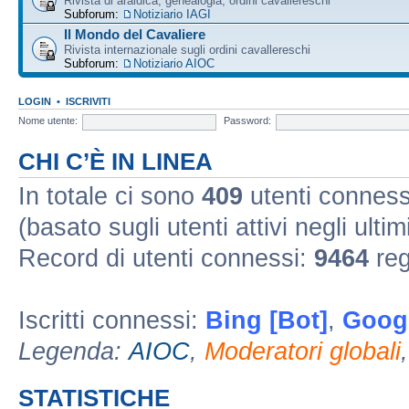
Rivista di araldica, genealogia, ordini cavallereschi
Subforum:
Notiziario IAGI
Il Mondo del Cavaliere
Rivista internazionale sugli ordini cavallereschi
Subforum:
Notiziario AIOC
LOGIN
•
ISCRIVITI
Nome utente:
Password:
CHI C’È IN LINEA
In totale ci sono
409
utenti connessi 
(basato sugli utenti attivi negli ultim
Record di utenti connessi:
9464
reg
Iscritti connessi:
Bing [Bot]
,
Googl
Legenda:
AIOC
,
Moderatori globali
STATISTICHE