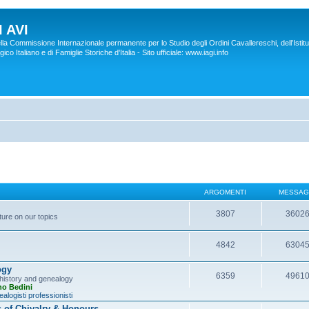
 AVI
lla Commissione Internazionale permanente per lo Studio degli Ordini Cavallereschi, dell’Istitu
co Italiano e di Famiglie Storiche d'Italia - Sito ufficiale: www.iagi.info
ARGOMENTI
MESSAG
3807
3602
ture on our topics
4842
6304
ogy
6359
4961
y history and genealogy
no Bedini
alogisti professionisti
s of Chivalry & Honours