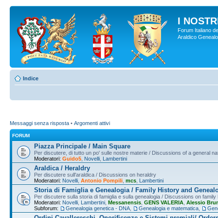
I NOSTRI
Forum Italiano de
Araldico Genealogi
Indice
Messaggi senza risposta
•
Argomenti attivi
FORUM
Piazza Principale / Main Square
Per discutere, di tutto un po' sulle nostre materie / Discussions of a general na
Moderatori:
Guido5
,
Novelli
,
Lambertini
Araldica / Heraldry
Per discutere sull'araldica / Discussions on heraldry
Moderatori:
Novelli
,
Antonio Pompili
,
mcs
,
Lambertini
Storia di Famiglia e Genealogia / Family History and Geneal
Per discutere sulla storia di famiglia e sulla genealogia / Discussions on famil
Moderatori:
Novelli
,
Lambertini
,
Messanensis
,
GENS VALERIA
,
Alessio Bru
Subforum:
Genealogia genetica - DNA
,
Genealogia e matematica
,
Gene
Ordini Cavallereschi, Onorificenze e Sistemi premiali/ Order