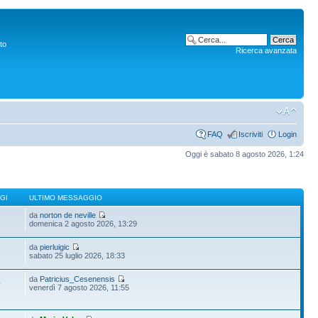
to
Ricerca avanzata
FAQ
Iscriviti
Login
Oggi è sabato 8 agosto 2026, 1:24
GI
ULTIMO MESSAGGIO
da
norton de neville
6
domenica 2 agosto 2026, 13:29
da
pierluigic
5
sabato 25 luglio 2026, 18:33
da
Patricius_Cesenensis
0
venerdì 7 agosto 2026, 11:55