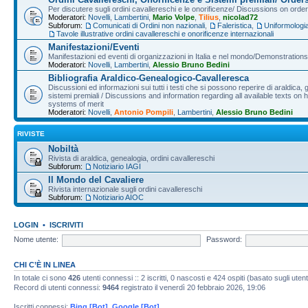
Per discutere sugli ordini cavallereschi e le onorificenze/ Discussions on orde
Moderatori:
Novelli
,
Lambertini
,
Mario Volpe
,
Tilius
,
nicolad72
Subforum:
Comunicati di Ordini non nazionali
,
Faleristica
,
Uniformologi
Tavole illustrative ordini cavallereschi e onorificenze internazionali
Manifestazioni/Eventi
Manifestazioni ed eventi di organizzazioni in Italia e nel mondo/Demonstrations 
Moderatori:
Novelli
,
Lambertini
,
Alessio Bruno Bedini
Bibliografia Araldico-Genealogico-Cavalleresca
Discussioni ed informazioni sui tutti i testi che si possono reperire di araldica, g
sistemi premiali / Discussions and information regarding all available texts on h
systems of merit
Moderatori:
Novelli
,
Antonio Pompili
,
Lambertini
,
Alessio Bruno Bedini
RIVISTE
Nobiltà
Rivista di araldica, genealogia, ordini cavallereschi
Subforum:
Notiziario IAGI
Il Mondo del Cavaliere
Rivista internazionale sugli ordini cavallereschi
Subforum:
Notiziario AIOC
LOGIN
•
ISCRIVITI
Nome utente:
Password:
CHI C’È IN LINEA
In totale ci sono
426
utenti connessi :: 2 iscritti, 0 nascosti e 424 ospiti (basato sugli utenti 
Record di utenti connessi:
9464
registrato il venerdì 20 febbraio 2026, 19:06
Iscritti connessi:
Bing [Bot]
,
Google [Bot]