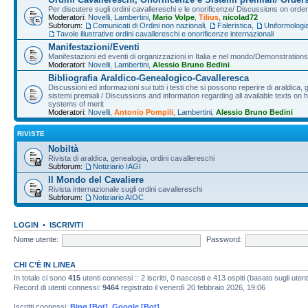
Per discutere sugli ordini cavallereschi e le onorificenze/ Discussions on orde
Moderatori:
Novelli
,
Lambertini
,
Mario Volpe
,
Tilius
,
nicolad72
Subforum:
Comunicati di Ordini non nazionali
,
Faleristica
,
Uniformologi
Tavole illustrative ordini cavallereschi e onorificenze internazionali
Manifestazioni/Eventi
Manifestazioni ed eventi di organizzazioni in Italia e nel mondo/Demonstrations 
Moderatori:
Novelli
,
Lambertini
,
Alessio Bruno Bedini
Bibliografia Araldico-Genealogico-Cavalleresca
Discussioni ed informazioni sui tutti i testi che si possono reperire di araldica, g
sistemi premiali / Discussions and information regarding all available texts on h
systems of merit
Moderatori:
Novelli
,
Antonio Pompili
,
Lambertini
,
Alessio Bruno Bedini
RIVISTE
Nobiltà
Rivista di araldica, genealogia, ordini cavallereschi
Subforum:
Notiziario IAGI
Il Mondo del Cavaliere
Rivista internazionale sugli ordini cavallereschi
Subforum:
Notiziario AIOC
LOGIN
•
ISCRIVITI
Nome utente:
Password:
CHI C’È IN LINEA
In totale ci sono
415
utenti connessi :: 2 iscritti, 0 nascosti e 413 ospiti (basato sugli utenti 
Record di utenti connessi:
9464
registrato il venerdì 20 febbraio 2026, 19:06
Iscritti connessi:
Bing [Bot]
,
Google [Bot]