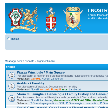
I NOSTRI
Forum Italiano de
Araldico Genealogi
Indice
Messaggi senza risposta
•
Argomenti attivi
FORUM
Piazza Principale / Main Square
Per discutere, di tutto un po' sulle nostre materie / Discussions of a general na
Moderatori:
Guido5
,
Novelli
,
Lambertini
Araldica / Heraldry
Per discutere sull'araldica / Discussions on heraldry
Moderatori:
Novelli
,
Antonio Pompili
,
mcs
,
Lambertini
Storia di Famiglia e Genealogia / Family History and Geneal
Per discutere sulla storia di famiglia e sulla genealogia / Discussions on famil
Moderatori:
Novelli
,
Lambertini
,
Messanensis
,
GENS VALERIA
,
Alessio Bru
Subforum:
Genealogia genetica - DNA
,
Genealogia e matematica
,
Gene
Ordini Cavallereschi, Onorificenze e Sistemi premiali/ Order