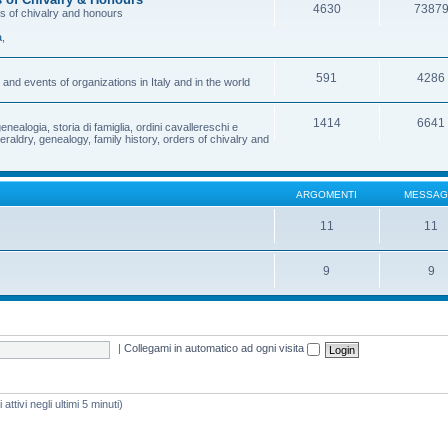
4630
7387
rs of chivalry and honours
a
,
591
4286
and events of organizations in Italy and in the world
1414
6641
enealogia, storia di famiglia, ordini cavallereschi e
eraldry, genealogy, family history, orders of chivalry and
ARGOMENTI
MESSAG
11
11
9
9
|
Collegami in automatico ad ogni visita
attivi negli ultimi 5 minuti)