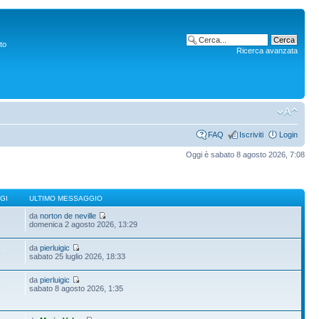
to
Ricerca avanzata
FAQ
Iscriviti
Login
Oggi è sabato 8 agosto 2026, 7:08
GI
ULTIMO MESSAGGIO
da
norton de neville
6
domenica 2 agosto 2026, 13:29
da
pierluigic
5
sabato 25 luglio 2026, 18:33
da
pierluigic
1
sabato 8 agosto 2026, 1:35