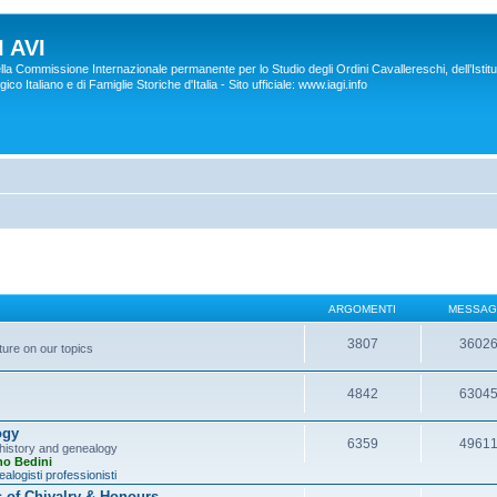
 AVI
lla Commissione Internazionale permanente per lo Studio degli Ordini Cavallereschi, dell’Istitu
co Italiano e di Famiglie Storiche d'Italia - Sito ufficiale: www.iagi.info
ARGOMENTI
MESSAG
3807
3602
ture on our topics
4842
6304
ogy
6359
4961
y history and genealogy
no Bedini
alogisti professionisti
s of Chivalry & Honours