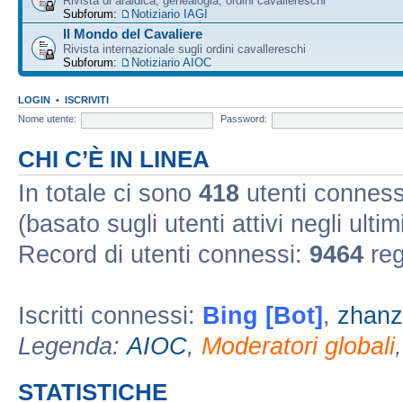
Rivista di araldica, genealogia, ordini cavallereschi
Subforum:
Notiziario IAGI
Il Mondo del Cavaliere
Rivista internazionale sugli ordini cavallereschi
Subforum:
Notiziario AIOC
LOGIN
•
ISCRIVITI
Nome utente:
Password:
CHI C’È IN LINEA
In totale ci sono
418
utenti connessi 
(basato sugli utenti attivi negli ultim
Record di utenti connessi:
9464
reg
Iscritti connessi:
Bing [Bot]
,
zhanz
Legenda:
AIOC
,
Moderatori globali
STATISTICHE