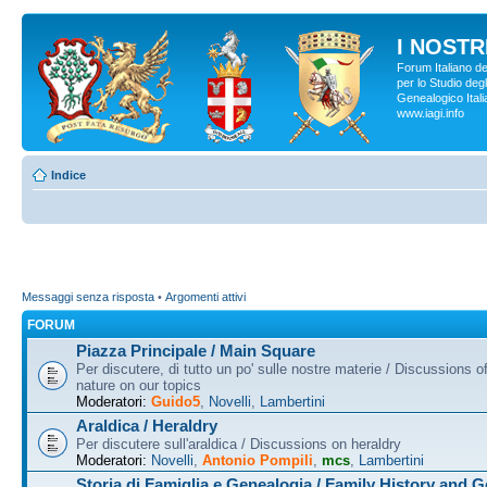
I NOSTRI
Forum Italiano d
per lo Studio degl
Genealogico Italia
www.iagi.info
Indice
Messaggi senza risposta
•
Argomenti attivi
FORUM
Piazza Principale / Main Square
Per discutere, di tutto un po' sulle nostre materie / Discussions o
nature on our topics
Moderatori:
Guido5
,
Novelli
,
Lambertini
Araldica / Heraldry
Per discutere sull'araldica / Discussions on heraldry
Moderatori:
Novelli
,
Antonio Pompili
,
mcs
,
Lambertini
Storia di Famiglia e Genealogia / Family History and 