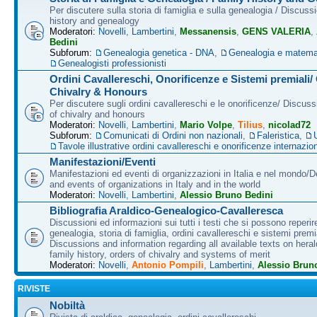
Per discutere sulla storia di famiglia e sulla genealogia / Discuss
history and genealogy
Moderatori:
Novelli
,
Lambertini
,
Messanensis
,
GENS VALERIA
,
Bedini
Subforum:
Genealogia genetica - DNA
,
Genealogia e matema
Genealogisti professionisti
Ordini Cavallereschi, Onorificenze e Sistemi premiali/
Chivalry & Honours
Per discutere sugli ordini cavallereschi e le onorificenze/ Discus
of chivalry and honours
Moderatori:
Novelli
,
Lambertini
,
Mario Volpe
,
Tilius
,
nicolad72
Subforum:
Comunicati di Ordini non nazionali
,
Faleristica
,
Tavole illustrative ordini cavallereschi e onorificenze internazion
Manifestazioni/Eventi
Manifestazioni ed eventi di organizzazioni in Italia e nel mondo/
and events of organizations in Italy and in the world
Moderatori:
Novelli
,
Lambertini
,
Alessio Bruno Bedini
Bibliografia Araldico-Genealogico-Cavalleresca
Discussioni ed informazioni sui tutti i testi che si possono reperire
genealogia, storia di famiglia, ordini cavallereschi e sistemi premia
Discussions and information regarding all available texts on heral
family history, orders of chivalry and systems of merit
Moderatori:
Novelli
,
Antonio Pompili
,
Lambertini
,
Alessio Brun
RIVISTE
Nobiltà