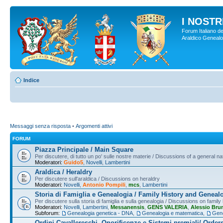
I NOSTRI
Forum Italiano de
Araldico Genealogi
Indice
Messaggi senza risposta
•
Argomenti attivi
FORUM
Piazza Principale / Main Square
Per discutere, di tutto un po' sulle nostre materie / Discussions of a general na
Moderatori:
Guido5
,
Novelli
,
Lambertini
Araldica / Heraldry
Per discutere sull'araldica / Discussions on heraldry
Moderatori:
Novelli
,
Antonio Pompili
,
mcs
,
Lambertini
Storia di Famiglia e Genealogia / Family History and Geneal
Per discutere sulla storia di famiglia e sulla genealogia / Discussions on famil
Moderatori:
Novelli
,
Lambertini
,
Messanensis
,
GENS VALERIA
,
Alessio Bru
Subforum:
Genealogia genetica - DNA
,
Genealogia e matematica
,
Gene
Ordini Cavallereschi, Onorificenze e Sistemi premiali/ Order