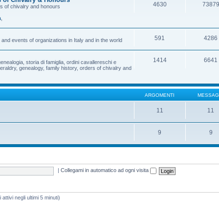
4630
7387
rs of chivalry and honours
a
,
591
4286
and events of organizations in Italy and in the world
1414
6641
enealogia, storia di famiglia, ordini cavallereschi e
eraldry, genealogy, family history, orders of chivalry and
ARGOMENTI
MESSAG
11
11
9
9
|
Collegami in automatico ad ogni visita
attivi negli ultimi 5 minuti)