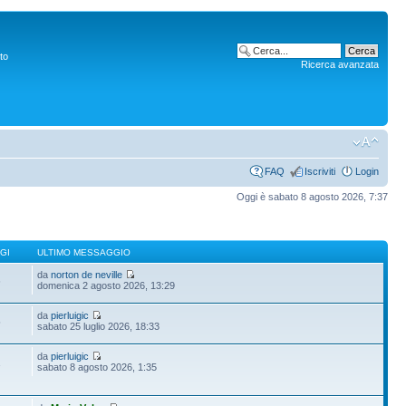
to
Ricerca avanzata
FAQ
Iscriviti
Login
Oggi è sabato 8 agosto 2026, 7:37
GI
ULTIMO MESSAGGIO
da
norton de neville
6
domenica 2 agosto 2026, 13:29
da
pierluigic
5
sabato 25 luglio 2026, 18:33
da
pierluigic
1
sabato 8 agosto 2026, 1:35