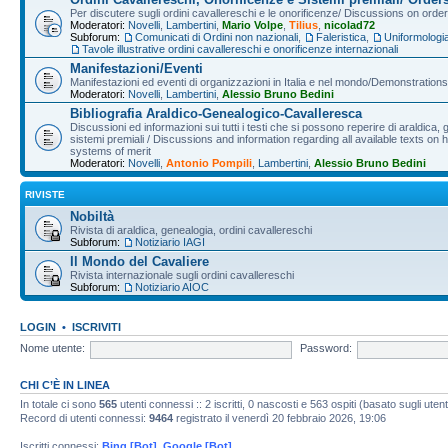
Per discutere sugli ordini cavallereschi e le onorificenze/ Discussions on orde
Moderatori:
Novelli
,
Lambertini
,
Mario Volpe
,
Tilius
,
nicolad72
Subforum:
Comunicati di Ordini non nazionali
,
Faleristica
,
Uniformologi
Tavole illustrative ordini cavallereschi e onorificenze internazionali
Manifestazioni/Eventi
Manifestazioni ed eventi di organizzazioni in Italia e nel mondo/Demonstrations 
Moderatori:
Novelli
,
Lambertini
,
Alessio Bruno Bedini
Bibliografia Araldico-Genealogico-Cavalleresca
Discussioni ed informazioni sui tutti i testi che si possono reperire di araldica, g
sistemi premiali / Discussions and information regarding all available texts on h
systems of merit
Moderatori:
Novelli
,
Antonio Pompili
,
Lambertini
,
Alessio Bruno Bedini
RIVISTE
Nobiltà
Rivista di araldica, genealogia, ordini cavallereschi
Subforum:
Notiziario IAGI
Il Mondo del Cavaliere
Rivista internazionale sugli ordini cavallereschi
Subforum:
Notiziario AIOC
LOGIN
•
ISCRIVITI
Nome utente:
Password:
CHI C’È IN LINEA
In totale ci sono
565
utenti connessi :: 2 iscritti, 0 nascosti e 563 ospiti (basato sugli utenti 
Record di utenti connessi:
9464
registrato il venerdì 20 febbraio 2026, 19:06
Iscritti connessi:
Bing [Bot]
,
Google [Bot]