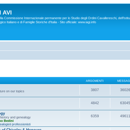
 AVI
lla Commissione Internazionale permanente per lo Studio degli Ordini Cavallereschi, dell’Istitu
co Italiano e di Famiglie Storiche d'Italia - Sito ufficiale: www.iagi.info
ARGOMENTI
MESSAG
3807
3602
ture on our topics
4842
6304
ogy
6359
4961
y history and genealogy
no Bedini
alogisti professionisti
s of Chivalry & Honours