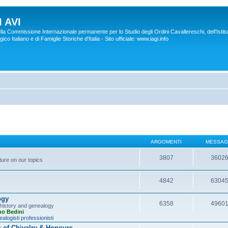
 AVI
lla Commissione Internazionale permanente per lo Studio degli Ordini Cavallereschi, dell’Istitu
co Italiano e di Famiglie Storiche d'Italia - Sito ufficiale: www.iagi.info
ARGOMENTI
MESSAG
3807
3602
ture on our topics
4842
6304
ogy
6358
4960
y history and genealogy
no Bedini
alogisti professionisti
s of Chivalry & Honours