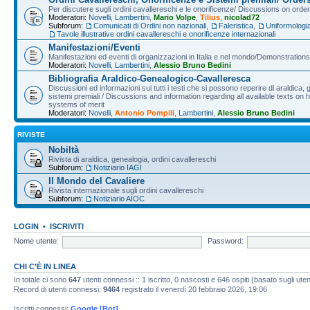
Per discutere sugli ordini cavallereschi e le onorificenze/ Discussions on orde
Moderatori:
Novelli
,
Lambertini
,
Mario Volpe
,
Tilius
,
nicolad72
Subforum:
Comunicati di Ordini non nazionali
,
Faleristica
,
Uniformologi
Tavole illustrative ordini cavallereschi e onorificenze internazionali
Manifestazioni/Eventi
Manifestazioni ed eventi di organizzazioni in Italia e nel mondo/Demonstrations 
Moderatori:
Novelli
,
Lambertini
,
Alessio Bruno Bedini
Bibliografia Araldico-Genealogico-Cavalleresca
Discussioni ed informazioni sui tutti i testi che si possono reperire di araldica, g
sistemi premiali / Discussions and information regarding all available texts on h
systems of merit
Moderatori:
Novelli
,
Antonio Pompili
,
Lambertini
,
Alessio Bruno Bedini
RIVISTE
Nobiltà
Rivista di araldica, genealogia, ordini cavallereschi
Subforum:
Notiziario IAGI
Il Mondo del Cavaliere
Rivista internazionale sugli ordini cavallereschi
Subforum:
Notiziario AIOC
LOGIN
•
ISCRIVITI
Nome utente:
Password:
CHI C’È IN LINEA
In totale ci sono
647
utenti connessi :: 1 iscritto, 0 nascosti e 646 ospiti (basato sugli utenti
Record di utenti connessi:
9464
registrato il venerdì 20 febbraio 2026, 19:06
Iscritti connessi:
Google [Bot]