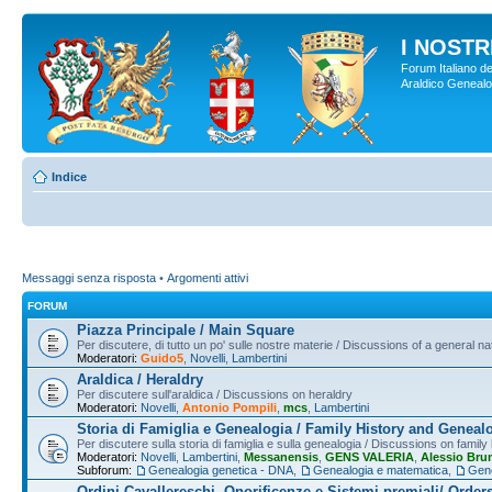
I NOSTRI
Forum Italiano de
Araldico Genealogi
Indice
Messaggi senza risposta
•
Argomenti attivi
FORUM
Piazza Principale / Main Square
Per discutere, di tutto un po' sulle nostre materie / Discussions of a general na
Moderatori:
Guido5
,
Novelli
,
Lambertini
Araldica / Heraldry
Per discutere sull'araldica / Discussions on heraldry
Moderatori:
Novelli
,
Antonio Pompili
,
mcs
,
Lambertini
Storia di Famiglia e Genealogia / Family History and Geneal
Per discutere sulla storia di famiglia e sulla genealogia / Discussions on famil
Moderatori:
Novelli
,
Lambertini
,
Messanensis
,
GENS VALERIA
,
Alessio Bru
Subforum:
Genealogia genetica - DNA
,
Genealogia e matematica
,
Gene
Ordini Cavallereschi, Onorificenze e Sistemi premiali/ Order