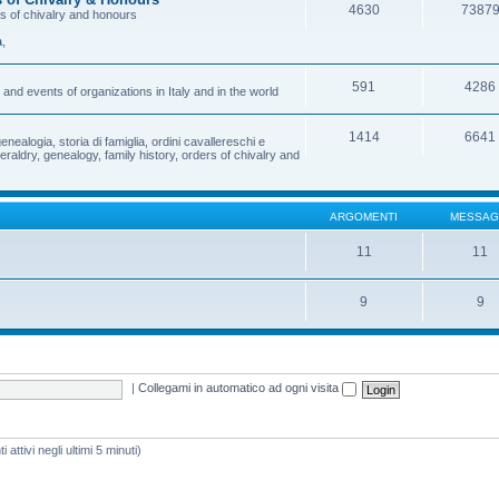
4630
7387
rs of chivalry and honours
a
,
591
4286
and events of organizations in Italy and in the world
1414
6641
enealogia, storia di famiglia, ordini cavallereschi e
eraldry, genealogy, family history, orders of chivalry and
ARGOMENTI
MESSAG
11
11
9
9
|
Collegami in automatico ad ogni visita
 attivi negli ultimi 5 minuti)