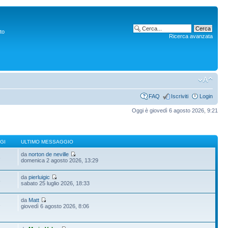
to
Ricerca avanzata
FAQ
Iscriviti
Login
Oggi è giovedì 6 agosto 2026, 9:21
GI
ULTIMO MESSAGGIO
da
norton de neville
6
domenica 2 agosto 2026, 13:29
da
pierluigic
5
sabato 25 luglio 2026, 18:33
da
Matt
1
giovedì 6 agosto 2026, 8:06