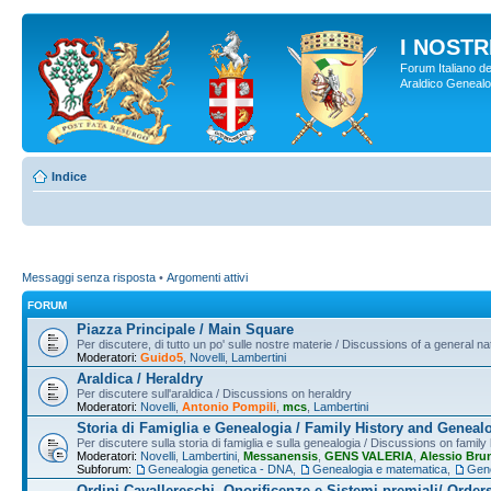
I NOSTRI
Forum Italiano de
Araldico Genealogi
Indice
Messaggi senza risposta
•
Argomenti attivi
FORUM
Piazza Principale / Main Square
Per discutere, di tutto un po' sulle nostre materie / Discussions of a general na
Moderatori:
Guido5
,
Novelli
,
Lambertini
Araldica / Heraldry
Per discutere sull'araldica / Discussions on heraldry
Moderatori:
Novelli
,
Antonio Pompili
,
mcs
,
Lambertini
Storia di Famiglia e Genealogia / Family History and Geneal
Per discutere sulla storia di famiglia e sulla genealogia / Discussions on famil
Moderatori:
Novelli
,
Lambertini
,
Messanensis
,
GENS VALERIA
,
Alessio Bru
Subforum:
Genealogia genetica - DNA
,
Genealogia e matematica
,
Gene
Ordini Cavallereschi, Onorificenze e Sistemi premiali/ Order