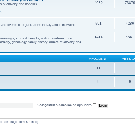
4630
7387
rs of chivalry and honours
a
,
591
4286
and events of organizations in Italy and in the world
1414
6641
enealogia, storia di famiglia, ordini cavallereschi e
eraldry, genealogy, family history, orders of chivalry and
ARGOMENTI
MESSAG
11
11
9
9
|
Collegami in automatico ad ogni visita
 attivi negli ultimi 5 minuti)