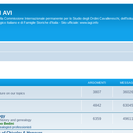
 AVI
lla Commissione Internazionale permanente per lo Studio degli Ordini Cavallereschi, dell’Istitu
co Italiano e di Famiglie Storiche d'Italia - Sito ufficiale: www.iagi.info
ARGOMENTI
MESSAG
3807
3602
ture on our topics
4842
6304
ogy
6359
4961
y history and genealogy
no Bedini
alogisti professionisti
s of Chivalry & Honours