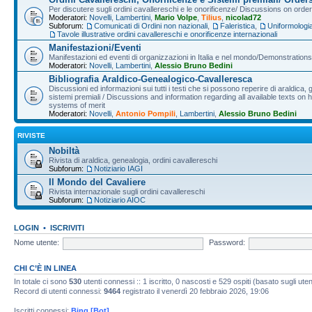
Per discutere sugli ordini cavallereschi e le onorificenze/ Discussions on orde
Moderatori:
Novelli
,
Lambertini
,
Mario Volpe
,
Tilius
,
nicolad72
Subforum:
Comunicati di Ordini non nazionali
,
Faleristica
,
Uniformologi
Tavole illustrative ordini cavallereschi e onorificenze internazionali
Manifestazioni/Eventi
Manifestazioni ed eventi di organizzazioni in Italia e nel mondo/Demonstrations 
Moderatori:
Novelli
,
Lambertini
,
Alessio Bruno Bedini
Bibliografia Araldico-Genealogico-Cavalleresca
Discussioni ed informazioni sui tutti i testi che si possono reperire di araldica, g
sistemi premiali / Discussions and information regarding all available texts on h
systems of merit
Moderatori:
Novelli
,
Antonio Pompili
,
Lambertini
,
Alessio Bruno Bedini
RIVISTE
Nobiltà
Rivista di araldica, genealogia, ordini cavallereschi
Subforum:
Notiziario IAGI
Il Mondo del Cavaliere
Rivista internazionale sugli ordini cavallereschi
Subforum:
Notiziario AIOC
LOGIN
•
ISCRIVITI
Nome utente:
Password:
CHI C’È IN LINEA
In totale ci sono
530
utenti connessi :: 1 iscritto, 0 nascosti e 529 ospiti (basato sugli utenti
Record di utenti connessi:
9464
registrato il venerdì 20 febbraio 2026, 19:06
Iscritti connessi:
Bing [Bot]