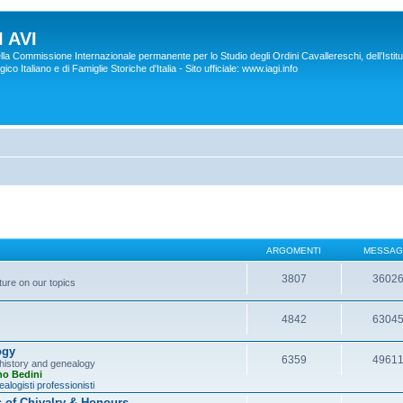
 AVI
lla Commissione Internazionale permanente per lo Studio degli Ordini Cavallereschi, dell’Istitu
co Italiano e di Famiglie Storiche d'Italia - Sito ufficiale: www.iagi.info
ARGOMENTI
MESSAG
3807
3602
ture on our topics
4842
6304
ogy
6359
4961
y history and genealogy
no Bedini
alogisti professionisti
s of Chivalry & Honours