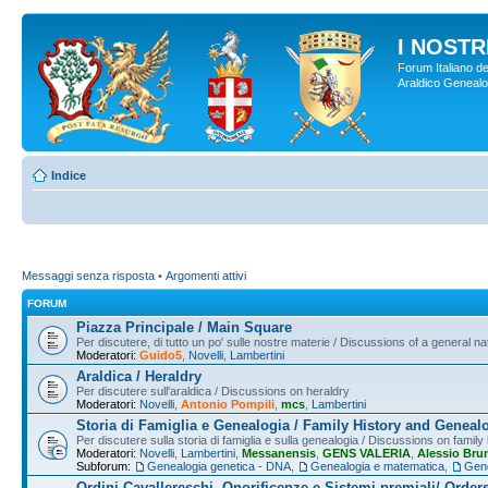
I NOSTRI
Forum Italiano de
Araldico Genealogi
Indice
Messaggi senza risposta
•
Argomenti attivi
FORUM
Piazza Principale / Main Square
Per discutere, di tutto un po' sulle nostre materie / Discussions of a general na
Moderatori:
Guido5
,
Novelli
,
Lambertini
Araldica / Heraldry
Per discutere sull'araldica / Discussions on heraldry
Moderatori:
Novelli
,
Antonio Pompili
,
mcs
,
Lambertini
Storia di Famiglia e Genealogia / Family History and Geneal
Per discutere sulla storia di famiglia e sulla genealogia / Discussions on famil
Moderatori:
Novelli
,
Lambertini
,
Messanensis
,
GENS VALERIA
,
Alessio Bru
Subforum:
Genealogia genetica - DNA
,
Genealogia e matematica
,
Gene
Ordini Cavallereschi, Onorificenze e Sistemi premiali/ Order