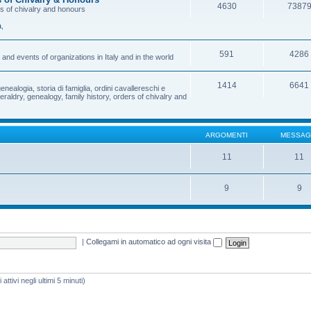
4630
7387
rs of chivalry and honours
a
,
591
4286
and events of organizations in Italy and in the world
1414
6641
enealogia, storia di famiglia, ordini cavallereschi e
eraldry, genealogy, family history, orders of chivalry and
ARGOMENTI
MESSAG
11
11
9
9
|
Collegami in automatico ad ogni visita
attivi negli ultimi 5 minuti)