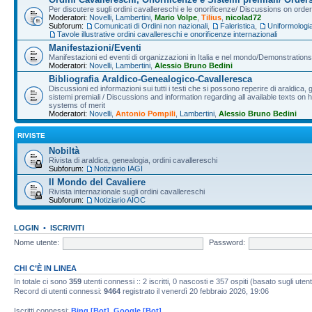
Per discutere sugli ordini cavallereschi e le onorificenze/ Discussions on orde
Moderatori:
Novelli
,
Lambertini
,
Mario Volpe
,
Tilius
,
nicolad72
Subforum:
Comunicati di Ordini non nazionali
,
Faleristica
,
Uniformologi
Tavole illustrative ordini cavallereschi e onorificenze internazionali
Manifestazioni/Eventi
Manifestazioni ed eventi di organizzazioni in Italia e nel mondo/Demonstrations 
Moderatori:
Novelli
,
Lambertini
,
Alessio Bruno Bedini
Bibliografia Araldico-Genealogico-Cavalleresca
Discussioni ed informazioni sui tutti i testi che si possono reperire di araldica, g
sistemi premiali / Discussions and information regarding all available texts on h
systems of merit
Moderatori:
Novelli
,
Antonio Pompili
,
Lambertini
,
Alessio Bruno Bedini
RIVISTE
Nobiltà
Rivista di araldica, genealogia, ordini cavallereschi
Subforum:
Notiziario IAGI
Il Mondo del Cavaliere
Rivista internazionale sugli ordini cavallereschi
Subforum:
Notiziario AIOC
LOGIN
•
ISCRIVITI
Nome utente:
Password:
CHI C’È IN LINEA
In totale ci sono
359
utenti connessi :: 2 iscritti, 0 nascosti e 357 ospiti (basato sugli utenti 
Record di utenti connessi:
9464
registrato il venerdì 20 febbraio 2026, 19:06
Iscritti connessi:
Bing [Bot]
,
Google [Bot]