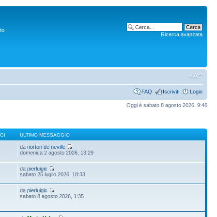
to
Ricerca avanzata
FAQ
Iscriviti
Login
Oggi è sabato 8 agosto 2026, 9:46
GI
ULTIMO MESSAGGIO
da
norton de neville
6
domenica 2 agosto 2026, 13:29
da
pierluigic
5
sabato 25 luglio 2026, 18:33
da
pierluigic
1
sabato 8 agosto 2026, 1:35