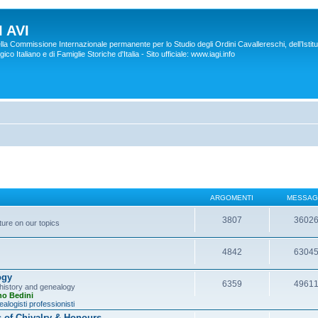
 AVI
lla Commissione Internazionale permanente per lo Studio degli Ordini Cavallereschi, dell’Istitu
co Italiano e di Famiglie Storiche d'Italia - Sito ufficiale: www.iagi.info
ARGOMENTI
MESSAG
3807
3602
ture on our topics
4842
6304
ogy
6359
4961
y history and genealogy
no Bedini
alogisti professionisti
s of Chivalry & Honours