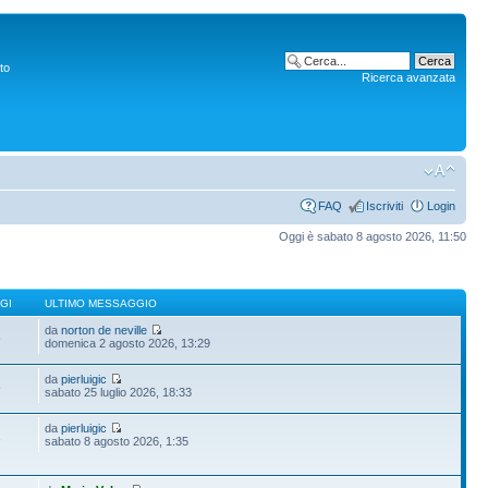
to
Ricerca avanzata
FAQ
Iscriviti
Login
Oggi è sabato 8 agosto 2026, 11:50
GI
ULTIMO MESSAGGIO
da
norton de neville
6
domenica 2 agosto 2026, 13:29
da
pierluigic
5
sabato 25 luglio 2026, 18:33
da
pierluigic
1
sabato 8 agosto 2026, 1:35