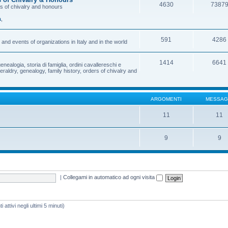
4630
7387
rs of chivalry and honours
a
,
591
4286
and events of organizations in Italy and in the world
1414
6641
enealogia, storia di famiglia, ordini cavallereschi e
eraldry, genealogy, family history, orders of chivalry and
ARGOMENTI
MESSAG
11
11
9
9
|
Collegami in automatico ad ogni visita
 attivi negli ultimi 5 minuti)