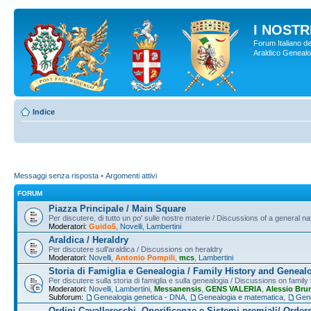
I NOSTRI
Forum Italiano de
Araldico Genealogi
Indice
Messaggi senza risposta
•
Argomenti attivi
FORUM
Piazza Principale / Main Square
Per discutere, di tutto un po' sulle nostre materie / Discussions of a general na
Moderatori:
Guido5
,
Novelli
,
Lambertini
Araldica / Heraldry
Per discutere sull'araldica / Discussions on heraldry
Moderatori:
Novelli
,
Antonio Pompili
,
mcs
,
Lambertini
Storia di Famiglia e Genealogia / Family History and Geneal
Per discutere sulla storia di famiglia e sulla genealogia / Discussions on famil
Moderatori:
Novelli
,
Lambertini
,
Messanensis
,
GENS VALERIA
,
Alessio Bru
Subforum:
Genealogia genetica - DNA
,
Genealogia e matematica
,
Gene
Ordini Cavallereschi, Onorificenze e Sistemi premiali/ Order