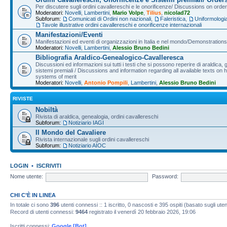
Per discutere sugli ordini cavallereschi e le onorificenze/ Discussions on orde
Moderatori:
Novelli
,
Lambertini
,
Mario Volpe
,
Tilius
,
nicolad72
Subforum:
Comunicati di Ordini non nazionali
,
Faleristica
,
Uniformologi
Tavole illustrative ordini cavallereschi e onorificenze internazionali
Manifestazioni/Eventi
Manifestazioni ed eventi di organizzazioni in Italia e nel mondo/Demonstrations 
Moderatori:
Novelli
,
Lambertini
,
Alessio Bruno Bedini
Bibliografia Araldico-Genealogico-Cavalleresca
Discussioni ed informazioni sui tutti i testi che si possono reperire di araldica, g
sistemi premiali / Discussions and information regarding all available texts on h
systems of merit
Moderatori:
Novelli
,
Antonio Pompili
,
Lambertini
,
Alessio Bruno Bedini
RIVISTE
Nobiltà
Rivista di araldica, genealogia, ordini cavallereschi
Subforum:
Notiziario IAGI
Il Mondo del Cavaliere
Rivista internazionale sugli ordini cavallereschi
Subforum:
Notiziario AIOC
LOGIN
•
ISCRIVITI
Nome utente:
Password:
CHI C’È IN LINEA
In totale ci sono
396
utenti connessi :: 1 iscritto, 0 nascosti e 395 ospiti (basato sugli utenti
Record di utenti connessi:
9464
registrato il venerdì 20 febbraio 2026, 19:06
Iscritti connessi:
Google [Bot]