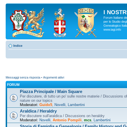
I NOSTRI
Forum Italiano d
per lo Studio degl
Genealogico Italia
www.iagi.info
Indice
Messaggi senza risposta
•
Argomenti attivi
FORUM
Piazza Principale / Main Square
Per discutere, di tutto un po' sulle nostre materie / Discussions o
nature on our topics
Moderatori:
Guido5
,
Novelli
,
Lambertini
Araldica / Heraldry
Per discutere sull'araldica / Discussions on heraldry
Moderatori:
Novelli
,
Antonio Pompili
,
mcs
,
Lambertini
Storia di Famiglia e Genealogia / Family History and 