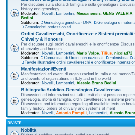
Per discutere sulla storia di famiglia e sulla genealogia / Discuss
history and genealogy
Moderatori:
Novelli
,
Lambertini
,
Messanensis
,
GENS VALERIA
,
Bedini
Subforum:
Genealogia genetica - DNA
,
Genealogia e matema
Genealogisti professionisti
Ordini Cavallereschi, Onorificenze e Sistemi premiali/
Chivalry & Honours
Per discutere sugli ordini cavallereschi e le onorificenze/ Discus
of chivalry and honours
Moderatori:
Novelli
,
Lambertini
,
Mario Volpe
,
Tilius
,
nicolad72
Subforum:
Comunicati di Ordini non nazionali
,
Faleristica
,
Tavole illustrative ordini cavallereschi e onorificenze internazion
Manifestazioni/Eventi
Manifestazioni ed eventi di organizzazioni in Italia e nel mondo/
and events of organizations in Italy and in the world
Moderatori:
Novelli
,
Lambertini
,
Alessio Bruno Bedini
Bibliografia Araldico-Genealogico-Cavalleresca
Discussioni ed informazioni sui tutti i testi che si possono reperire
genealogia, storia di famiglia, ordini cavallereschi e sistemi premia
Discussions and information regarding all available texts on heral
family history, orders of chivalry and systems of merit
Moderatori:
Novelli
,
Antonio Pompili
,
Lambertini
,
Alessio Brun
RIVISTE
Nobiltà