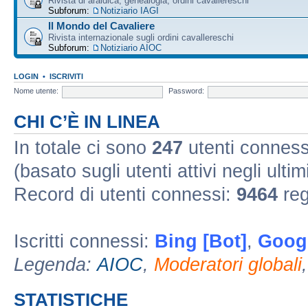
Rivista di araldica, genealogia, ordini cavallereschi
Subforum:
Notiziario IAGI
Il Mondo del Cavaliere
Rivista internazionale sugli ordini cavallereschi
Subforum:
Notiziario AIOC
LOGIN
•
ISCRIVITI
Nome utente:
Password:
CHI C’È IN LINEA
In totale ci sono
247
utenti connessi 
(basato sugli utenti attivi negli ultim
Record di utenti connessi:
9464
reg
Iscritti connessi:
Bing [Bot]
,
Googl
Legenda:
AIOC
,
Moderatori globali
STATISTICHE