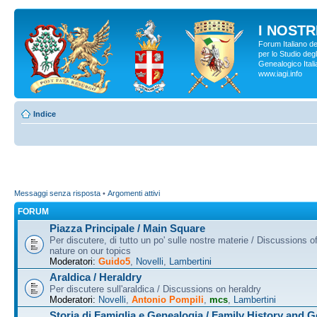
I NOSTRI
Forum Italiano d
per lo Studio degl
Genealogico Italia
www.iagi.info
Indice
Messaggi senza risposta
•
Argomenti attivi
FORUM
Piazza Principale / Main Square
Per discutere, di tutto un po' sulle nostre materie / Discussions o
nature on our topics
Moderatori:
Guido5
,
Novelli
,
Lambertini
Araldica / Heraldry
Per discutere sull'araldica / Discussions on heraldry
Moderatori:
Novelli
,
Antonio Pompili
,
mcs
,
Lambertini
Storia di Famiglia e Genealogia / Family History and 