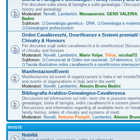
Per discutere sulla storia di famiglia e sulla genealogia / Discuss
history and genealogy
Moderatori:
Novelli
,
Lambertini
,
Messanensis
,
GENS VALERIA
,
Bedini
Subforum:
Genealogia genetica - DNA
,
Genealogia e matema
Genealogisti professionisti
Ordini Cavallereschi, Onorificenze e Sistemi premiali/
Chivalry & Honours
Per discutere sugli ordini cavallereschi e le onorificenze/ Discus
of chivalry and honours
Moderatori:
Novelli
,
Lambertini
,
Mario Volpe
,
Tilius
,
nicolad72
Subforum:
Comunicati di Ordini non nazionali
,
Faleristica
,
Tavole illustrative ordini cavallereschi e onorificenze internazion
Manifestazioni/Eventi
Manifestazioni ed eventi di organizzazioni in Italia e nel mondo/
and events of organizations in Italy and in the world
Moderatori:
Novelli
,
Lambertini
,
Alessio Bruno Bedini
Bibliografia Araldico-Genealogico-Cavalleresca
Discussioni ed informazioni sui tutti i testi che si possono reperire
genealogia, storia di famiglia, ordini cavallereschi e sistemi premia
Discussions and information regarding all available texts on heral
family history, orders of chivalry and systems of merit
Moderatori:
Novelli
,
Antonio Pompili
,
Lambertini
,
Alessio Brun
RIVISTE
Nobiltà