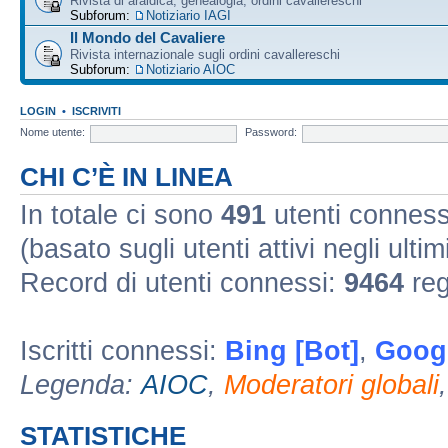
Rivista di araldica, genealogia, ordini cavallereschi
Subforum:
Notiziario IAGI
Il Mondo del Cavaliere
Rivista internazionale sugli ordini cavallereschi
Subforum:
Notiziario AIOC
LOGIN
•
ISCRIVITI
Nome utente:
Password:
CHI C’È IN LINEA
In totale ci sono
491
utenti connessi 
(basato sugli utenti attivi negli ultim
Record di utenti connessi:
9464
reg
Iscritti connessi:
Bing [Bot]
,
Googl
Legenda:
AIOC
,
Moderatori globali
STATISTICHE