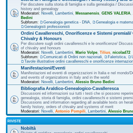
Per discutere sulla storia di famiglia e sulla genealogia / Discuss
history and genealogy
Moderatori:
Novelli
,
Lambertini
,
Messanensis
,
GENS VALERIA
,
Bedini
Subforum:
Genealogia genetica - DNA
,
Genealogia e matema
Genealogisti professionisti
Ordini Cavallereschi, Onorificenze e Sistemi premiali/
Chivalry & Honours
Per discutere sugli ordini cavallereschi e le onorificenze/ Discus
of chivalry and honours
Moderatori:
Novelli
,
Lambertini
,
Mario Volpe
,
Tilius
,
nicolad72
Subforum:
Comunicati di Ordini non nazionali
,
Faleristica
,
Tavole illustrative ordini cavallereschi e onorificenze internazion
Manifestazioni/Eventi
Manifestazioni ed eventi di organizzazioni in Italia e nel mondo/
and events of organizations in Italy and in the world
Moderatori:
Novelli
,
Lambertini
,
Alessio Bruno Bedini
Bibliografia Araldico-Genealogico-Cavalleresca
Discussioni ed informazioni sui tutti i testi che si possono reperire
genealogia, storia di famiglia, ordini cavallereschi e sistemi premia
Discussions and information regarding all available texts on heral
family history, orders of chivalry and systems of merit
Moderatori:
Novelli
,
Antonio Pompili
,
Lambertini
,
Alessio Brun
RIVISTE
Nobiltà