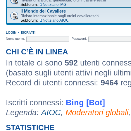
Rivista di araldica, genealogia, ordini cavallereschi
Subforum:
Notiziario IAGI
Il Mondo del Cavaliere
Rivista internazionale sugli ordini cavallereschi
Subforum:
Notiziario AIOC
LOGIN
•
ISCRIVITI
Nome utente:
Password:
CHI C’È IN LINEA
In totale ci sono
592
utenti connessi 
(basato sugli utenti attivi negli ultim
Record di utenti connessi:
9464
reg
Iscritti connessi:
Bing [Bot]
Legenda:
AIOC
,
Moderatori globali
STATISTICHE