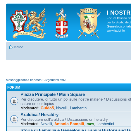
I NOSTRI
Forum Italiano d
per lo Studio degl
Genealogico Italia
www.iagi.info
Indice
Messaggi senza risposta
•
Argomenti attivi
FORUM
Piazza Principale / Main Square
Per discutere, di tutto un po' sulle nostre materie / Discussions o
nature on our topics
Moderatori:
Guido5
,
Novelli
,
Lambertini
Araldica / Heraldry
Per discutere sull'araldica / Discussions on heraldry
Moderatori:
Novelli
,
Antonio Pompili
,
mcs
,
Lambertini
Storia di Famiglia e Genealogia / Family History and 