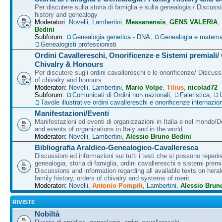
Per discutere sulla storia di famiglia e sulla genealogia / Discuss
history and genealogy
Moderatori:
Novelli
,
Lambertini
,
Messanensis
,
GENS VALERIA
,
Bedini
Subforum:
Genealogia genetica - DNA
,
Genealogia e matema
Genealogisti professionisti
Ordini Cavallereschi, Onorificenze e Sistemi premiali/
Chivalry & Honours
Per discutere sugli ordini cavallereschi e le onorificenze/ Discus
of chivalry and honours
Moderatori:
Novelli
,
Lambertini
,
Mario Volpe
,
Tilius
,
nicolad72
Subforum:
Comunicati di Ordini non nazionali
,
Faleristica
,
Tavole illustrative ordini cavallereschi e onorificenze internazion
Manifestazioni/Eventi
Manifestazioni ed eventi di organizzazioni in Italia e nel mondo/
and events of organizations in Italy and in the world
Moderatori:
Novelli
,
Lambertini
,
Alessio Bruno Bedini
Bibliografia Araldico-Genealogico-Cavalleresca
Discussioni ed informazioni sui tutti i testi che si possono reperire
genealogia, storia di famiglia, ordini cavallereschi e sistemi premia
Discussions and information regarding all available texts on heral
family history, orders of chivalry and systems of merit
Moderatori:
Novelli
,
Antonio Pompili
,
Lambertini
,
Alessio Brun
RIVISTE
Nobiltà