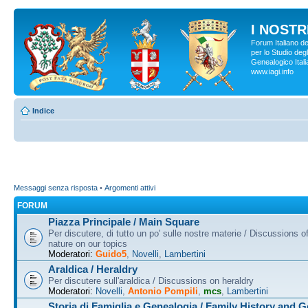
I NOSTRI
Forum Italiano d
per lo Studio degl
Genealogico Italia
www.iagi.info
Indice
Messaggi senza risposta
•
Argomenti attivi
FORUM
Piazza Principale / Main Square
Per discutere, di tutto un po' sulle nostre materie / Discussions o
nature on our topics
Moderatori:
Guido5
,
Novelli
,
Lambertini
Araldica / Heraldry
Per discutere sull'araldica / Discussions on heraldry
Moderatori:
Novelli
,
Antonio Pompili
,
mcs
,
Lambertini
Storia di Famiglia e Genealogia / Family History and 