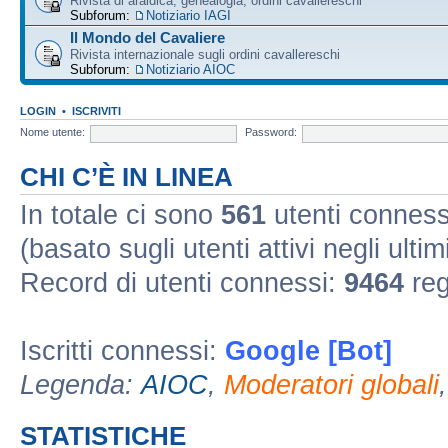
Rivista di araldica, genealogia, ordini cavallereschi
Subforum:
Notiziario IAGI
Il Mondo del Cavaliere
Rivista internazionale sugli ordini cavallereschi
Subforum:
Notiziario AIOC
LOGIN
•
ISCRIVITI
Nome utente:
Password:
CHI C’È IN LINEA
In totale ci sono
561
utenti connessi 
(basato sugli utenti attivi negli ultim
Record di utenti connessi:
9464
reg
Iscritti connessi:
Google [Bot]
Legenda:
AIOC
,
Moderatori globali
STATISTICHE