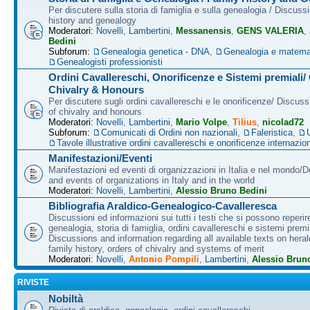
Per discutere sulla storia di famiglia e sulla genealogia / Discuss
history and genealogy
Moderatori:
Novelli
,
Lambertini
,
Messanensis
,
GENS VALERIA
,
Bedini
Subforum:
Genealogia genetica - DNA
,
Genealogia e matema
Genealogisti professionisti
Ordini Cavallereschi, Onorificenze e Sistemi premiali/
Chivalry & Honours
Per discutere sugli ordini cavallereschi e le onorificenze/ Discus
of chivalry and honours
Moderatori:
Novelli
,
Lambertini
,
Mario Volpe
,
Tilius
,
nicolad72
Subforum:
Comunicati di Ordini non nazionali
,
Faleristica
,
Tavole illustrative ordini cavallereschi e onorificenze internazion
Manifestazioni/Eventi
Manifestazioni ed eventi di organizzazioni in Italia e nel mondo/
and events of organizations in Italy and in the world
Moderatori:
Novelli
,
Lambertini
,
Alessio Bruno Bedini
Bibliografia Araldico-Genealogico-Cavalleresca
Discussioni ed informazioni sui tutti i testi che si possono reperire
genealogia, storia di famiglia, ordini cavallereschi e sistemi premia
Discussions and information regarding all available texts on heral
family history, orders of chivalry and systems of merit
Moderatori:
Novelli
,
Antonio Pompili
,
Lambertini
,
Alessio Brun
RIVISTE
Nobiltà