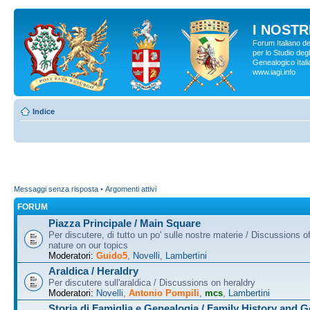
I NOSTRI
Forum Italiano d
per lo Studio degl
Genealogico Italia
www.iagi.info
Indice
Messaggi senza risposta
•
Argomenti attivi
FORUM
Piazza Principale / Main Square
Per discutere, di tutto un po' sulle nostre materie / Discussions o
nature on our topics
Moderatori:
Guido5
,
Novelli
,
Lambertini
Araldica / Heraldry
Per discutere sull'araldica / Discussions on heraldry
Moderatori:
Novelli
,
Antonio Pompili
,
mcs
,
Lambertini
Storia di Famiglia e Genealogia / Family History and 