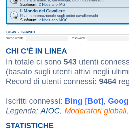
Rivista di araldica, genealogia, ordini cavallereschi
Subforum:
Notiziario IAGI
Il Mondo del Cavaliere
Rivista internazionale sugli ordini cavallereschi
Subforum:
Notiziario AIOC
LOGIN
•
ISCRIVITI
Nome utente:
Password:
CHI C’È IN LINEA
In totale ci sono
543
utenti connessi 
(basato sugli utenti attivi negli ultim
Record di utenti connessi:
9464
reg
Iscritti connessi:
Bing [Bot]
,
Googl
Legenda:
AIOC
,
Moderatori globali
STATISTICHE