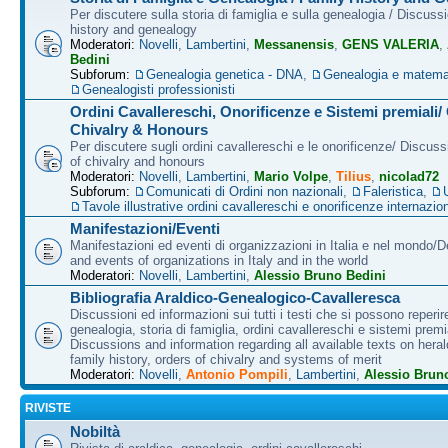
Per discutere sulla storia di famiglia e sulla genealogia / Discuss
history and genealogy
Moderatori:
Novelli
,
Lambertini
,
Messanensis
,
GENS VALERIA
,
Bedini
Subforum:
Genealogia genetica - DNA
,
Genealogia e matema
Genealogisti professionisti
Ordini Cavallereschi, Onorificenze e Sistemi premiali/
Chivalry & Honours
Per discutere sugli ordini cavallereschi e le onorificenze/ Discus
of chivalry and honours
Moderatori:
Novelli
,
Lambertini
,
Mario Volpe
,
Tilius
,
nicolad72
Subforum:
Comunicati di Ordini non nazionali
,
Faleristica
,
Tavole illustrative ordini cavallereschi e onorificenze internazion
Manifestazioni/Eventi
Manifestazioni ed eventi di organizzazioni in Italia e nel mondo/
and events of organizations in Italy and in the world
Moderatori:
Novelli
,
Lambertini
,
Alessio Bruno Bedini
Bibliografia Araldico-Genealogico-Cavalleresca
Discussioni ed informazioni sui tutti i testi che si possono reperire
genealogia, storia di famiglia, ordini cavallereschi e sistemi premia
Discussions and information regarding all available texts on heral
family history, orders of chivalry and systems of merit
Moderatori:
Novelli
,
Antonio Pompili
,
Lambertini
,
Alessio Brun
RIVISTE
Nobiltà