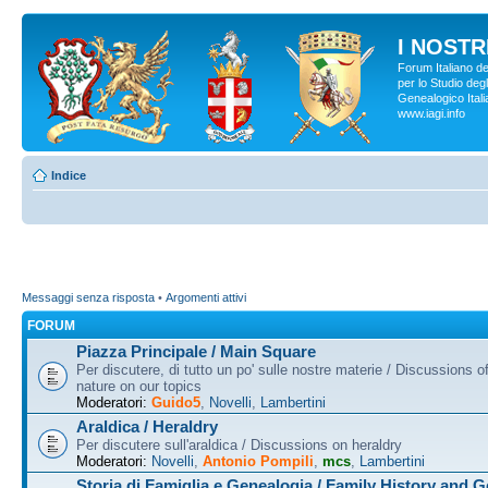
I NOSTRI
Forum Italiano d
per lo Studio degl
Genealogico Italia
www.iagi.info
Indice
Messaggi senza risposta
•
Argomenti attivi
FORUM
Piazza Principale / Main Square
Per discutere, di tutto un po' sulle nostre materie / Discussions o
nature on our topics
Moderatori:
Guido5
,
Novelli
,
Lambertini
Araldica / Heraldry
Per discutere sull'araldica / Discussions on heraldry
Moderatori:
Novelli
,
Antonio Pompili
,
mcs
,
Lambertini
Storia di Famiglia e Genealogia / Family History and 