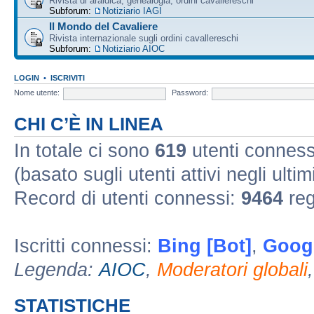
Rivista di araldica, genealogia, ordini cavallereschi
Subforum:
Notiziario IAGI
Il Mondo del Cavaliere
Rivista internazionale sugli ordini cavallereschi
Subforum:
Notiziario AIOC
LOGIN
•
ISCRIVITI
Nome utente:
Password:
CHI C’È IN LINEA
In totale ci sono
619
utenti connessi 
(basato sugli utenti attivi negli ultim
Record di utenti connessi:
9464
reg
Iscritti connessi:
Bing [Bot]
,
Googl
Legenda:
AIOC
,
Moderatori globali
STATISTICHE