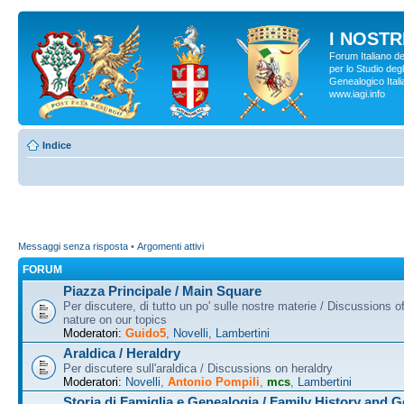
I NOSTRI
Forum Italiano d
per lo Studio degl
Genealogico Italia
www.iagi.info
Indice
Messaggi senza risposta
•
Argomenti attivi
FORUM
Piazza Principale / Main Square
Per discutere, di tutto un po' sulle nostre materie / Discussions o
nature on our topics
Moderatori:
Guido5
,
Novelli
,
Lambertini
Araldica / Heraldry
Per discutere sull'araldica / Discussions on heraldry
Moderatori:
Novelli
,
Antonio Pompili
,
mcs
,
Lambertini
Storia di Famiglia e Genealogia / Family History and 