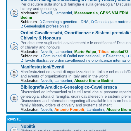
Per discutere sulla storia di famiglia e sulla genealogia / Discuss
history and genealogy
Moderatori:
Novelli
,
Lambertini
,
Messanensis
,
GENS VALERIA
,
Bedini
Subforum:
Genealogia genetica - DNA
,
Genealogia e matema
Genealogisti professionisti
Ordini Cavallereschi, Onorificenze e Sistemi premiali/
Chivalry & Honours
Per discutere sugli ordini cavallereschi e le onorificenze/ Discus
of chivalry and honours
Moderatori:
Novelli
,
Lambertini
,
Mario Volpe
,
Tilius
,
nicolad72
Subforum:
Comunicati di Ordini non nazionali
,
Faleristica
,
Tavole illustrative ordini cavallereschi e onorificenze internazion
Manifestazioni/Eventi
Manifestazioni ed eventi di organizzazioni in Italia e nel mondo/
and events of organizations in Italy and in the world
Moderatori:
Novelli
,
Lambertini
,
Alessio Bruno Bedini
Bibliografia Araldico-Genealogico-Cavalleresca
Discussioni ed informazioni sui tutti i testi che si possono reperire
genealogia, storia di famiglia, ordini cavallereschi e sistemi premia
Discussions and information regarding all available texts on heral
family history, orders of chivalry and systems of merit
Moderatori:
Novelli
,
Antonio Pompili
,
Lambertini
,
Alessio Brun
RIVISTE
Nobiltà