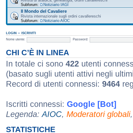
Rivista di araldica, genealogia, ordini cavallereschi
Subforum:
Notiziario IAGI
Il Mondo del Cavaliere
Rivista internazionale sugli ordini cavallereschi
Subforum:
Notiziario AIOC
LOGIN
•
ISCRIVITI
Nome utente:
Password:
CHI C’È IN LINEA
In totale ci sono
422
utenti connessi
(basato sugli utenti attivi negli ultim
Record di utenti connessi:
9464
reg
Iscritti connessi:
Google [Bot]
Legenda:
AIOC
,
Moderatori globali
STATISTICHE