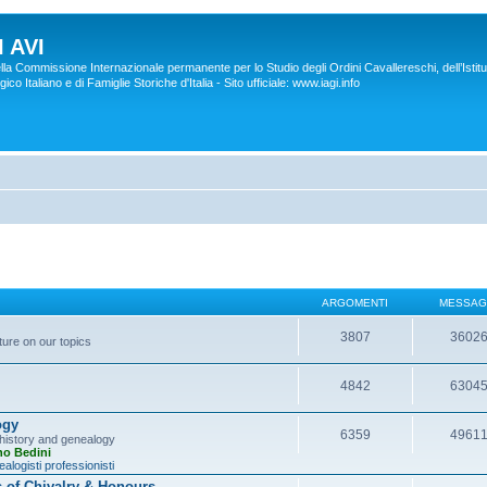
 AVI
lla Commissione Internazionale permanente per lo Studio degli Ordini Cavallereschi, dell’Istitu
co Italiano e di Famiglie Storiche d'Italia - Sito ufficiale: www.iagi.info
ARGOMENTI
MESSAG
3807
3602
ture on our topics
4842
6304
ogy
6359
4961
y history and genealogy
no Bedini
alogisti professionisti
s of Chivalry & Honours