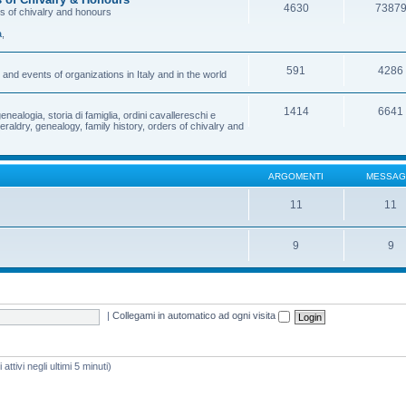
4630
7387
rs of chivalry and honours
a
,
591
4286
and events of organizations in Italy and in the world
1414
6641
enealogia, storia di famiglia, ordini cavallereschi e
eraldry, genealogy, family history, orders of chivalry and
ARGOMENTI
MESSAG
11
11
9
9
|
Collegami in automatico ad ogni visita
attivi negli ultimi 5 minuti)