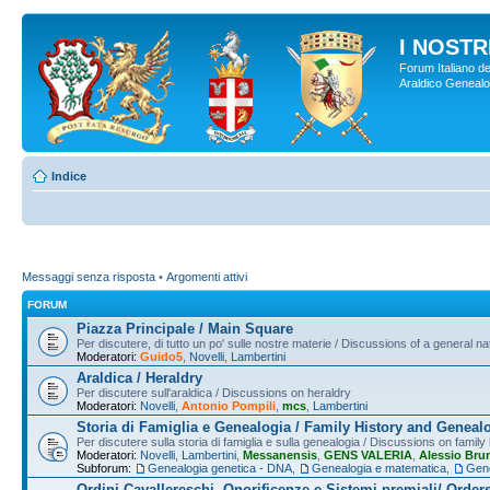
I NOSTRI
Forum Italiano de
Araldico Genealogi
Indice
Messaggi senza risposta
•
Argomenti attivi
FORUM
Piazza Principale / Main Square
Per discutere, di tutto un po' sulle nostre materie / Discussions of a general na
Moderatori:
Guido5
,
Novelli
,
Lambertini
Araldica / Heraldry
Per discutere sull'araldica / Discussions on heraldry
Moderatori:
Novelli
,
Antonio Pompili
,
mcs
,
Lambertini
Storia di Famiglia e Genealogia / Family History and Geneal
Per discutere sulla storia di famiglia e sulla genealogia / Discussions on famil
Moderatori:
Novelli
,
Lambertini
,
Messanensis
,
GENS VALERIA
,
Alessio Bru
Subforum:
Genealogia genetica - DNA
,
Genealogia e matematica
,
Gene
Ordini Cavallereschi, Onorificenze e Sistemi premiali/ Order