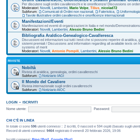
Per discutere sugli ordini cavallereschi e le onorificenze/ Discussions on orde
Moderatori:
Novelli
,
Lambertini
,
Mario Volpe
,
Tilius
,
nicolad72
Subforum:
Comunicati di Ordini non nazionali
,
Faleristica
,
Uniformologi
Tavole illustrative ordini cavallereschi e onorificenze internazionali
Manifestazioni/Eventi
Manifestazioni ed eventi di organizzazioni in Italia e nel mondo/Demonstrations 
Moderatori:
Novelli
,
Lambertini
,
Alessio Bruno Bedini
Bibliografia Araldico-Genealogico-Cavalleresca
Discussioni ed informazioni sui tutti i testi che si possono reperire di araldica, g
sistemi premiali / Discussions and information regarding all available texts on h
systems of merit
Moderatori:
Novelli
,
Antonio Pompili
,
Lambertini
,
Alessio Bruno Bedini
RIVISTE
Nobiltà
Rivista di araldica, genealogia, ordini cavallereschi
Subforum:
Notiziario IAGI
Il Mondo del Cavaliere
Rivista internazionale sugli ordini cavallereschi
Subforum:
Notiziario AIOC
LOGIN
•
ISCRIVITI
Nome utente:
Password:
CHI C’È IN LINEA
In totale ci sono
596
utenti connessi :: 2 iscritti, 0 nascosti e 594 ospiti (basato sugli utenti 
Record di utenti connessi:
9464
registrato il venerdì 20 febbraio 2026, 19:06
Iscritti connessi:
Bing [Bot]
,
Google [Bot]