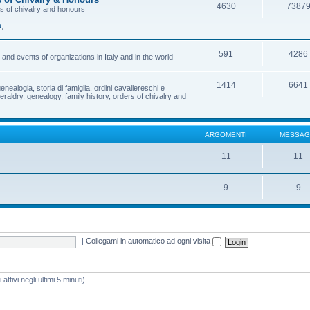
4630
7387
rs of chivalry and honours
a
,
591
4286
and events of organizations in Italy and in the world
1414
6641
enealogia, storia di famiglia, ordini cavallereschi e
eraldry, genealogy, family history, orders of chivalry and
ARGOMENTI
MESSAG
11
11
9
9
|
Collegami in automatico ad ogni visita
attivi negli ultimi 5 minuti)