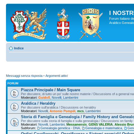
I NOSTRI
Forum Italiano de
Araldico Genealogi
Indice
Messaggi senza risposta
•
Argomenti attivi
FORUM
Piazza Principale / Main Square
Per discutere, di tutto un po' sulle nostre materie / Discussions of a general na
Moderatori:
Guido5
,
Novelli
,
Lambertini
Araldica / Heraldry
Per discutere sull'araldica / Discussions on heraldry
Moderatori:
Novelli
,
Antonio Pompili
,
mcs
,
Lambertini
Storia di Famiglia e Genealogia / Family History and Geneal
Per discutere sulla storia di famiglia e sulla genealogia / Discussions on famil
Moderatori:
Novelli
,
Lambertini
,
Messanensis
,
GENS VALERIA
,
Alessio Bru
Subforum:
Genealogia genetica - DNA
,
Genealogia e matematica
,
Gene
Ordini Cavallereschi, Onorificenze e Sistemi premiali/ Order