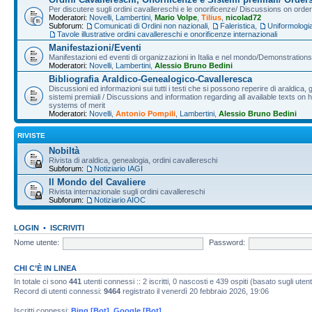
Per discutere sugli ordini cavallereschi e le onorificenze/ Discussions on orde
Moderatori:
Novelli
,
Lambertini
,
Mario Volpe
,
Tilius
,
nicolad72
Subforum:
Comunicati di Ordini non nazionali
,
Faleristica
,
Uniformologi
Tavole illustrative ordini cavallereschi e onorificenze internazionali
Manifestazioni/Eventi
Manifestazioni ed eventi di organizzazioni in Italia e nel mondo/Demonstrations 
Moderatori:
Novelli
,
Lambertini
,
Alessio Bruno Bedini
Bibliografia Araldico-Genealogico-Cavalleresca
Discussioni ed informazioni sui tutti i testi che si possono reperire di araldica, g
sistemi premiali / Discussions and information regarding all available texts on h
systems of merit
Moderatori:
Novelli
,
Antonio Pompili
,
Lambertini
,
Alessio Bruno Bedini
RIVISTE
Nobiltà
Rivista di araldica, genealogia, ordini cavallereschi
Subforum:
Notiziario IAGI
Il Mondo del Cavaliere
Rivista internazionale sugli ordini cavallereschi
Subforum:
Notiziario AIOC
LOGIN
•
ISCRIVITI
Nome utente:
Password:
CHI C’È IN LINEA
In totale ci sono
441
utenti connessi :: 2 iscritti, 0 nascosti e 439 ospiti (basato sugli utenti 
Record di utenti connessi:
9464
registrato il venerdì 20 febbraio 2026, 19:06
Iscritti connessi:
Bing [Bot]
,
Google [Bot]