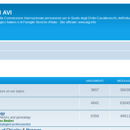
 AVI
lla Commissione Internazionale permanente per lo Studio degli Ordini Cavallereschi, dell’Istitu
co Italiano e di Famiglie Storiche d'Italia - Sito ufficiale: www.iagi.info
ARGOMENTI
MESSAG
3807
3602
ture on our topics
4842
6304
ogy
6359
4961
y history and genealogy
no Bedini
alogisti professionisti
s of Chivalry & Honours