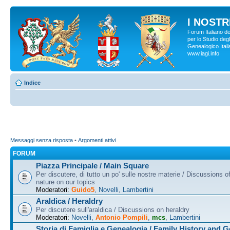
I NOSTRI
Forum Italiano d
per lo Studio degl
Genealogico Italia
www.iagi.info
Indice
Messaggi senza risposta
•
Argomenti attivi
FORUM
Piazza Principale / Main Square
Per discutere, di tutto un po' sulle nostre materie / Discussions o
nature on our topics
Moderatori:
Guido5
,
Novelli
,
Lambertini
Araldica / Heraldry
Per discutere sull'araldica / Discussions on heraldry
Moderatori:
Novelli
,
Antonio Pompili
,
mcs
,
Lambertini
Storia di Famiglia e Genealogia / Family History and 