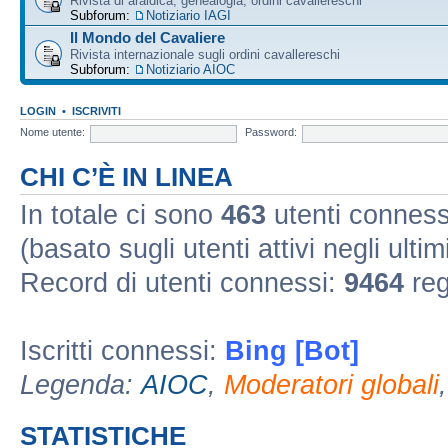
Rivista di araldica, genealogia, ordini cavallereschi
Subforum:
Notiziario IAGI
Il Mondo del Cavaliere
Rivista internazionale sugli ordini cavallereschi
Subforum:
Notiziario AIOC
LOGIN
•
ISCRIVITI
Nome utente:
Password:
CHI C’È IN LINEA
In totale ci sono
463
utenti connessi 
(basato sugli utenti attivi negli ultim
Record di utenti connessi:
9464
reg
Iscritti connessi:
Bing [Bot]
Legenda:
AIOC
,
Moderatori globali
STATISTICHE