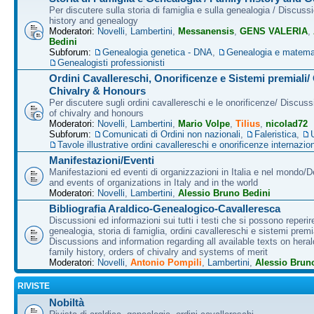
Per discutere sulla storia di famiglia e sulla genealogia / Discuss
history and genealogy
Moderatori:
Novelli
,
Lambertini
,
Messanensis
,
GENS VALERIA
,
Bedini
Subforum:
Genealogia genetica - DNA
,
Genealogia e matema
Genealogisti professionisti
Ordini Cavallereschi, Onorificenze e Sistemi premiali/
Chivalry & Honours
Per discutere sugli ordini cavallereschi e le onorificenze/ Discus
of chivalry and honours
Moderatori:
Novelli
,
Lambertini
,
Mario Volpe
,
Tilius
,
nicolad72
Subforum:
Comunicati di Ordini non nazionali
,
Faleristica
,
Tavole illustrative ordini cavallereschi e onorificenze internazion
Manifestazioni/Eventi
Manifestazioni ed eventi di organizzazioni in Italia e nel mondo/
and events of organizations in Italy and in the world
Moderatori:
Novelli
,
Lambertini
,
Alessio Bruno Bedini
Bibliografia Araldico-Genealogico-Cavalleresca
Discussioni ed informazioni sui tutti i testi che si possono reperire
genealogia, storia di famiglia, ordini cavallereschi e sistemi premia
Discussions and information regarding all available texts on heral
family history, orders of chivalry and systems of merit
Moderatori:
Novelli
,
Antonio Pompili
,
Lambertini
,
Alessio Brun
RIVISTE
Nobiltà