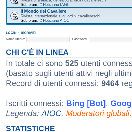
Rivista di araldica, genealogia, ordini cavallereschi
Subforum:
Notiziario IAGI
Il Mondo del Cavaliere
Rivista internazionale sugli ordini cavallereschi
Subforum:
Notiziario AIOC
LOGIN
•
ISCRIVITI
Nome utente:
Password:
CHI C’È IN LINEA
In totale ci sono
525
utenti connessi 
(basato sugli utenti attivi negli ultim
Record di utenti connessi:
9464
reg
Iscritti connessi:
Bing [Bot]
,
Googl
Legenda:
AIOC
,
Moderatori globali
STATISTICHE