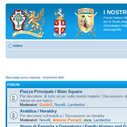
I NOSTRI
Forum Italiano d
per lo Studio degl
Genealogico Italia
www.iagi.info
Indice
Messaggi senza risposta
•
Argomenti attivi
FORUM
Piazza Principale / Main Square
Per discutere, di tutto un po' sulle nostre materie / Discussions o
nature on our topics
Moderatori:
Guido5
,
Novelli
,
Lambertini
Araldica / Heraldry
Per discutere sull'araldica / Discussions on heraldry
Moderatori:
Novelli
,
Antonio Pompili
,
mcs
,
Lambertini
Storia di Famiglia e Genealogia / Family History and 