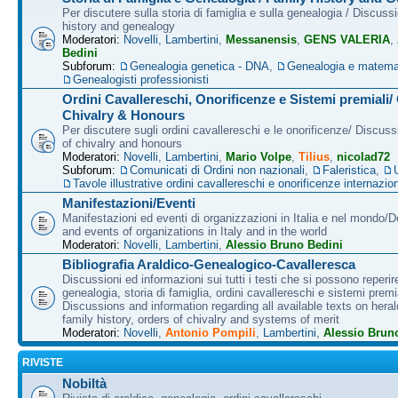
Per discutere sulla storia di famiglia e sulla genealogia / Discuss
history and genealogy
Moderatori:
Novelli
,
Lambertini
,
Messanensis
,
GENS VALERIA
,
Bedini
Subforum:
Genealogia genetica - DNA
,
Genealogia e matema
Genealogisti professionisti
Ordini Cavallereschi, Onorificenze e Sistemi premiali/
Chivalry & Honours
Per discutere sugli ordini cavallereschi e le onorificenze/ Discus
of chivalry and honours
Moderatori:
Novelli
,
Lambertini
,
Mario Volpe
,
Tilius
,
nicolad72
Subforum:
Comunicati di Ordini non nazionali
,
Faleristica
,
Tavole illustrative ordini cavallereschi e onorificenze internazion
Manifestazioni/Eventi
Manifestazioni ed eventi di organizzazioni in Italia e nel mondo/
and events of organizations in Italy and in the world
Moderatori:
Novelli
,
Lambertini
,
Alessio Bruno Bedini
Bibliografia Araldico-Genealogico-Cavalleresca
Discussioni ed informazioni sui tutti i testi che si possono reperire
genealogia, storia di famiglia, ordini cavallereschi e sistemi premia
Discussions and information regarding all available texts on heral
family history, orders of chivalry and systems of merit
Moderatori:
Novelli
,
Antonio Pompili
,
Lambertini
,
Alessio Brun
RIVISTE
Nobiltà