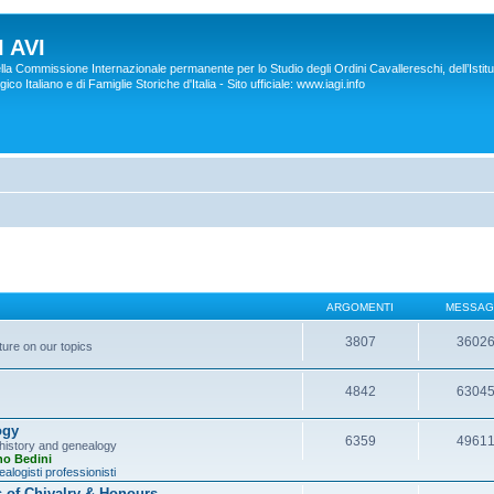
 AVI
lla Commissione Internazionale permanente per lo Studio degli Ordini Cavallereschi, dell’Istitu
co Italiano e di Famiglie Storiche d'Italia - Sito ufficiale: www.iagi.info
ARGOMENTI
MESSAG
3807
3602
ture on our topics
4842
6304
ogy
6359
4961
y history and genealogy
no Bedini
alogisti professionisti
s of Chivalry & Honours