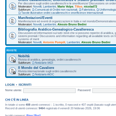
Per discutere sugli ordini cavallereschi e le onorificenze/ Discussions on orde
Moderatori:
Novelli
,
Lambertini
,
Mario Volpe
,
Tilius
,
nicolad72
Subforum:
Comunicati di Ordini non nazionali
,
Faleristica
,
Uniformologi
Tavole illustrative ordini cavallereschi e onorificenze internazionali
Manifestazioni/Eventi
Manifestazioni ed eventi di organizzazioni in Italia e nel mondo/Demonstrations 
Moderatori:
Novelli
,
Lambertini
,
Alessio Bruno Bedini
Bibliografia Araldico-Genealogico-Cavalleresca
Discussioni ed informazioni sui tutti i testi che si possono reperire di araldica, g
sistemi premiali / Discussions and information regarding all available texts on h
systems of merit
Moderatori:
Novelli
,
Antonio Pompili
,
Lambertini
,
Alessio Bruno Bedini
RIVISTE
Nobiltà
Rivista di araldica, genealogia, ordini cavallereschi
Subforum:
Notiziario IAGI
Il Mondo del Cavaliere
Rivista internazionale sugli ordini cavallereschi
Subforum:
Notiziario AIOC
LOGIN
•
ISCRIVITI
Nome utente:
Password:
CHI C’È IN LINEA
In totale ci sono
408
utenti connessi :: 1 iscritto, 0 nascosti e 407 ospiti (basato sugli utenti
Record di utenti connessi:
9464
registrato il venerdì 20 febbraio 2026, 19:06
Iscritti connessi:
Bing [Bot]