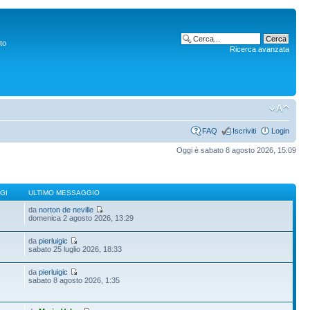
to
Ricerca avanzata
FAQ
Iscriviti
Login
Oggi è sabato 8 agosto 2026, 15:09
GI
ULTIMO MESSAGGIO
da
norton de neville
6
domenica 2 agosto 2026, 13:29
da
pierluigic
5
sabato 25 luglio 2026, 18:33
da
pierluigic
1
sabato 8 agosto 2026, 1:35