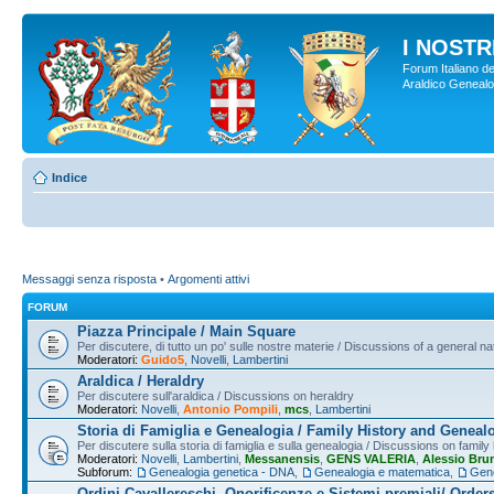
I NOSTRI
Forum Italiano de
Araldico Genealogi
Indice
Messaggi senza risposta
•
Argomenti attivi
FORUM
Piazza Principale / Main Square
Per discutere, di tutto un po' sulle nostre materie / Discussions of a general na
Moderatori:
Guido5
,
Novelli
,
Lambertini
Araldica / Heraldry
Per discutere sull'araldica / Discussions on heraldry
Moderatori:
Novelli
,
Antonio Pompili
,
mcs
,
Lambertini
Storia di Famiglia e Genealogia / Family History and Geneal
Per discutere sulla storia di famiglia e sulla genealogia / Discussions on famil
Moderatori:
Novelli
,
Lambertini
,
Messanensis
,
GENS VALERIA
,
Alessio Bru
Subforum:
Genealogia genetica - DNA
,
Genealogia e matematica
,
Gene
Ordini Cavallereschi, Onorificenze e Sistemi premiali/ Order