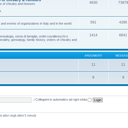
4630
7387
rs of chivalry and honours
a
,
591
4286
and events of organizations in Italy and in the world
1414
6641
enealogia, storia di famiglia, ordini cavallereschi e
eraldry, genealogy, family history, orders of chivalry and
ARGOMENTI
MESSAG
11
11
9
9
|
Collegami in automatico ad ogni visita
 attivi negli ultimi 5 minuti)