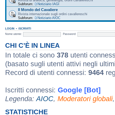
Rivista di araldica, genealogia, ordini cavallereschi
Subforum:
Notiziario IAGI
Il Mondo del Cavaliere
Rivista internazionale sugli ordini cavallereschi
Subforum:
Notiziario AIOC
LOGIN
•
ISCRIVITI
Nome utente:
Password:
CHI C’È IN LINEA
In totale ci sono
378
utenti connessi 
(basato sugli utenti attivi negli ultim
Record di utenti connessi:
9464
reg
Iscritti connessi:
Google [Bot]
Legenda:
AIOC
,
Moderatori globali
STATISTICHE