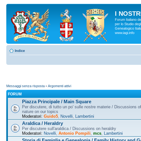
I NOSTRI
Forum Italiano d
per lo Studio degl
Genealogico Italia
www.iagi.info
Indice
Messaggi senza risposta
•
Argomenti attivi
FORUM
Piazza Principale / Main Square
Per discutere, di tutto un po' sulle nostre materie / Discussions o
nature on our topics
Moderatori:
Guido5
,
Novelli
,
Lambertini
Araldica / Heraldry
Per discutere sull'araldica / Discussions on heraldry
Moderatori:
Novelli
,
Antonio Pompili
,
mcs
,
Lambertini
Storia di Famiglia e Genealogia / Family History and 