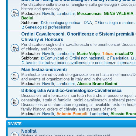
Per discutere sulla storia di famiglia e sulla genealogia / Discuss
history and genealogy
Moderatori:
Novelli
,
Lambertini
,
Messanensis
,
GENS VALERIA
,
Bedini
Subforum:
Genealogia genetica - DNA
,
Genealogia e matema
Genealogisti professionisti
Ordini Cavallereschi, Onorificenze e Sistemi premiali/
Chivalry & Honours
Per discutere sugli ordini cavallereschi e le onorificenze/ Discus
of chivalry and honours
Moderatori:
Novelli
,
Lambertini
,
Mario Volpe
,
Tilius
,
nicolad72
Subforum:
Comunicati di Ordini non nazionali
,
Faleristica
,
Tavole illustrative ordini cavallereschi e onorificenze internazion
Manifestazioni/Eventi
Manifestazioni ed eventi di organizzazioni in Italia e nel mondo/
and events of organizations in Italy and in the world
Moderatori:
Novelli
,
Lambertini
,
Alessio Bruno Bedini
Bibliografia Araldico-Genealogico-Cavalleresca
Discussioni ed informazioni sui tutti i testi che si possono reperire
genealogia, storia di famiglia, ordini cavallereschi e sistemi premia
Discussions and information regarding all available texts on heral
family history, orders of chivalry and systems of merit
Moderatori:
Novelli
,
Antonio Pompili
,
Lambertini
,
Alessio Brun
RIVISTE
Nobiltà