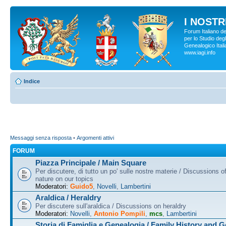
I NOSTRI
Forum Italiano d
per lo Studio degl
Genealogico Italia
www.iagi.info
Indice
Messaggi senza risposta
•
Argomenti attivi
FORUM
Piazza Principale / Main Square
Per discutere, di tutto un po' sulle nostre materie / Discussions o
nature on our topics
Moderatori:
Guido5
,
Novelli
,
Lambertini
Araldica / Heraldry
Per discutere sull'araldica / Discussions on heraldry
Moderatori:
Novelli
,
Antonio Pompili
,
mcs
,
Lambertini
Storia di Famiglia e Genealogia / Family History and 