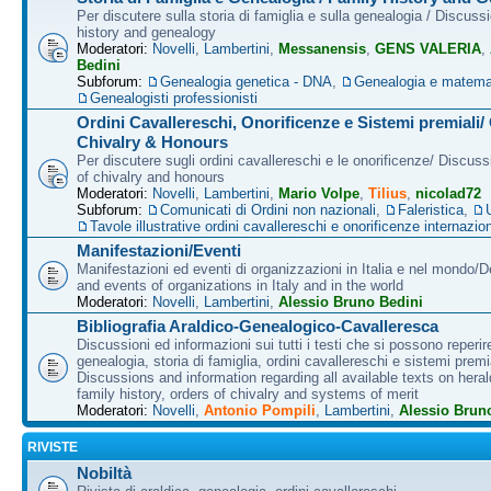
Per discutere sulla storia di famiglia e sulla genealogia / Discuss
history and genealogy
Moderatori:
Novelli
,
Lambertini
,
Messanensis
,
GENS VALERIA
,
Bedini
Subforum:
Genealogia genetica - DNA
,
Genealogia e matema
Genealogisti professionisti
Ordini Cavallereschi, Onorificenze e Sistemi premiali/
Chivalry & Honours
Per discutere sugli ordini cavallereschi e le onorificenze/ Discus
of chivalry and honours
Moderatori:
Novelli
,
Lambertini
,
Mario Volpe
,
Tilius
,
nicolad72
Subforum:
Comunicati di Ordini non nazionali
,
Faleristica
,
Tavole illustrative ordini cavallereschi e onorificenze internazion
Manifestazioni/Eventi
Manifestazioni ed eventi di organizzazioni in Italia e nel mondo/
and events of organizations in Italy and in the world
Moderatori:
Novelli
,
Lambertini
,
Alessio Bruno Bedini
Bibliografia Araldico-Genealogico-Cavalleresca
Discussioni ed informazioni sui tutti i testi che si possono reperire
genealogia, storia di famiglia, ordini cavallereschi e sistemi premia
Discussions and information regarding all available texts on heral
family history, orders of chivalry and systems of merit
Moderatori:
Novelli
,
Antonio Pompili
,
Lambertini
,
Alessio Brun
RIVISTE
Nobiltà