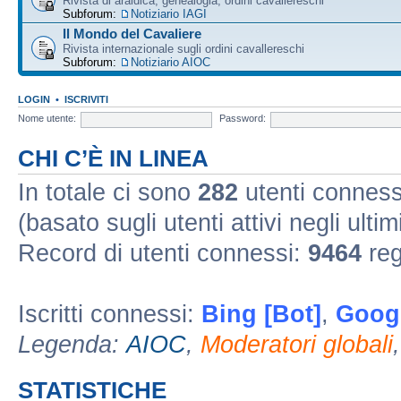
Rivista di araldica, genealogia, ordini cavallereschi
Subforum:
Notiziario IAGI
Il Mondo del Cavaliere
Rivista internazionale sugli ordini cavallereschi
Subforum:
Notiziario AIOC
LOGIN
•
ISCRIVITI
Nome utente:
Password:
CHI C’È IN LINEA
In totale ci sono
282
utenti connessi 
(basato sugli utenti attivi negli ultim
Record di utenti connessi:
9464
reg
Iscritti connessi:
Bing [Bot]
,
Googl
Legenda:
AIOC
,
Moderatori globali
STATISTICHE