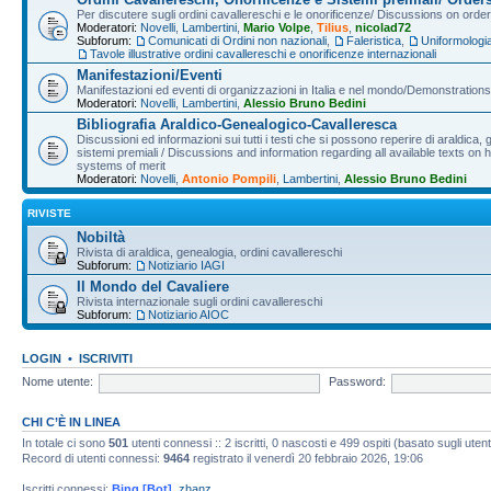
Per discutere sugli ordini cavallereschi e le onorificenze/ Discussions on orde
Moderatori:
Novelli
,
Lambertini
,
Mario Volpe
,
Tilius
,
nicolad72
Subforum:
Comunicati di Ordini non nazionali
,
Faleristica
,
Uniformologi
Tavole illustrative ordini cavallereschi e onorificenze internazionali
Manifestazioni/Eventi
Manifestazioni ed eventi di organizzazioni in Italia e nel mondo/Demonstrations 
Moderatori:
Novelli
,
Lambertini
,
Alessio Bruno Bedini
Bibliografia Araldico-Genealogico-Cavalleresca
Discussioni ed informazioni sui tutti i testi che si possono reperire di araldica, g
sistemi premiali / Discussions and information regarding all available texts on h
systems of merit
Moderatori:
Novelli
,
Antonio Pompili
,
Lambertini
,
Alessio Bruno Bedini
RIVISTE
Nobiltà
Rivista di araldica, genealogia, ordini cavallereschi
Subforum:
Notiziario IAGI
Il Mondo del Cavaliere
Rivista internazionale sugli ordini cavallereschi
Subforum:
Notiziario AIOC
LOGIN
•
ISCRIVITI
Nome utente:
Password:
CHI C’È IN LINEA
In totale ci sono
501
utenti connessi :: 2 iscritti, 0 nascosti e 499 ospiti (basato sugli utenti 
Record di utenti connessi:
9464
registrato il venerdì 20 febbraio 2026, 19:06
Iscritti connessi:
Bing [Bot]
,
zhanz