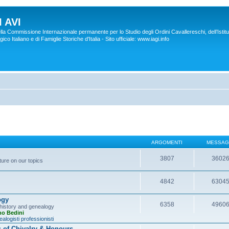
 AVI
lla Commissione Internazionale permanente per lo Studio degli Ordini Cavallereschi, dell’Istitu
co Italiano e di Famiglie Storiche d'Italia - Sito ufficiale: www.iagi.info
ARGOMENTI
MESSAG
3807
3602
ture on our topics
4842
6304
ogy
6358
4960
y history and genealogy
no Bedini
alogisti professionisti
s of Chivalry & Honours