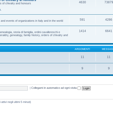
4630
7387
rs of chivalry and honours
a
,
591
4286
and events of organizations in Italy and in the world
1414
6641
enealogia, storia di famiglia, ordini cavallereschi e
eraldry, genealogy, family history, orders of chivalry and
ARGOMENTI
MESSAG
11
11
9
9
|
Collegami in automatico ad ogni visita
attivi negli ultimi 5 minuti)