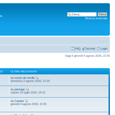
to
Ricerca avanzata
FAQ
Iscriviti
Login
Oggi è giovedì 6 agosto 2026, 22:50
GI
ULTIMO MESSAGGIO
da
norton de neville
6
domenica 2 agosto 2026, 13:29
da
pierluigic
5
sabato 25 luglio 2026, 18:33
da
Cawdor
6
giovedì 6 agosto 2026, 15:35