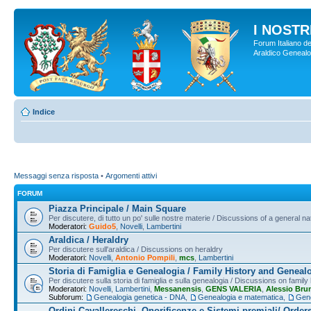
I NOSTRI
Forum Italiano de
Araldico Genealogi
Indice
Messaggi senza risposta
•
Argomenti attivi
FORUM
Piazza Principale / Main Square
Per discutere, di tutto un po' sulle nostre materie / Discussions of a general na
Moderatori:
Guido5
,
Novelli
,
Lambertini
Araldica / Heraldry
Per discutere sull'araldica / Discussions on heraldry
Moderatori:
Novelli
,
Antonio Pompili
,
mcs
,
Lambertini
Storia di Famiglia e Genealogia / Family History and Geneal
Per discutere sulla storia di famiglia e sulla genealogia / Discussions on famil
Moderatori:
Novelli
,
Lambertini
,
Messanensis
,
GENS VALERIA
,
Alessio Bru
Subforum:
Genealogia genetica - DNA
,
Genealogia e matematica
,
Gene
Ordini Cavallereschi, Onorificenze e Sistemi premiali/ Order