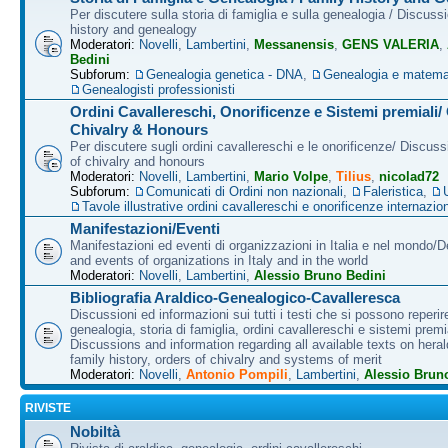
Per discutere sulla storia di famiglia e sulla genealogia / Discuss
history and genealogy
Moderatori:
Novelli
,
Lambertini
,
Messanensis
,
GENS VALERIA
,
Bedini
Subforum:
Genealogia genetica - DNA
,
Genealogia e matema
Genealogisti professionisti
Ordini Cavallereschi, Onorificenze e Sistemi premiali/
Chivalry & Honours
Per discutere sugli ordini cavallereschi e le onorificenze/ Discus
of chivalry and honours
Moderatori:
Novelli
,
Lambertini
,
Mario Volpe
,
Tilius
,
nicolad72
Subforum:
Comunicati di Ordini non nazionali
,
Faleristica
,
Tavole illustrative ordini cavallereschi e onorificenze internazion
Manifestazioni/Eventi
Manifestazioni ed eventi di organizzazioni in Italia e nel mondo/
and events of organizations in Italy and in the world
Moderatori:
Novelli
,
Lambertini
,
Alessio Bruno Bedini
Bibliografia Araldico-Genealogico-Cavalleresca
Discussioni ed informazioni sui tutti i testi che si possono reperire
genealogia, storia di famiglia, ordini cavallereschi e sistemi premia
Discussions and information regarding all available texts on heral
family history, orders of chivalry and systems of merit
Moderatori:
Novelli
,
Antonio Pompili
,
Lambertini
,
Alessio Brun
RIVISTE
Nobiltà