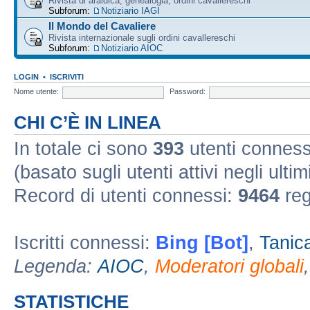
Rivista di araldica, genealogia, ordini cavallereschi
Subforum:
Notiziario IAGI
Il Mondo del Cavaliere
Rivista internazionale sugli ordini cavallereschi
Subforum:
Notiziario AIOC
LOGIN
•
ISCRIVITI
Nome utente:
Password:
CHI C’È IN LINEA
In totale ci sono
393
utenti connessi 
(basato sugli utenti attivi negli ultim
Record di utenti connessi:
9464
reg
Iscritti connessi:
Bing [Bot]
,
Tanic
Legenda:
AIOC
,
Moderatori globali
STATISTICHE