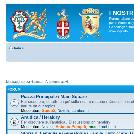
I NOSTRI
Forum Italiano d
per lo Studio degl
Genealogico Italia
www.iagi.info
Indice
Messaggi senza risposta
•
Argomenti attivi
FORUM
Piazza Principale / Main Square
Per discutere, di tutto un po' sulle nostre materie / Discussions o
nature on our topics
Moderatori:
Guido5
,
Novelli
,
Lambertini
Araldica / Heraldry
Per discutere sull'araldica / Discussions on heraldry
Moderatori:
Novelli
,
Antonio Pompili
,
mcs
,
Lambertini
Storia di Famiglia e Genealogia / Family History and 