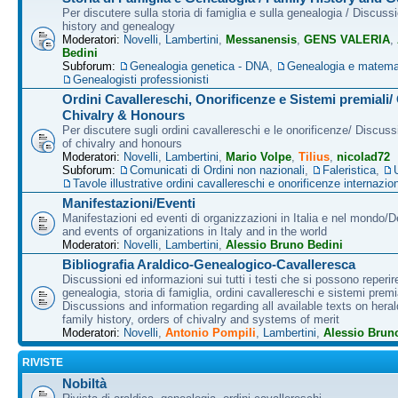
Per discutere sulla storia di famiglia e sulla genealogia / Discuss
history and genealogy
Moderatori:
Novelli
,
Lambertini
,
Messanensis
,
GENS VALERIA
,
Bedini
Subforum:
Genealogia genetica - DNA
,
Genealogia e matema
Genealogisti professionisti
Ordini Cavallereschi, Onorificenze e Sistemi premiali/
Chivalry & Honours
Per discutere sugli ordini cavallereschi e le onorificenze/ Discus
of chivalry and honours
Moderatori:
Novelli
,
Lambertini
,
Mario Volpe
,
Tilius
,
nicolad72
Subforum:
Comunicati di Ordini non nazionali
,
Faleristica
,
Tavole illustrative ordini cavallereschi e onorificenze internazion
Manifestazioni/Eventi
Manifestazioni ed eventi di organizzazioni in Italia e nel mondo/
and events of organizations in Italy and in the world
Moderatori:
Novelli
,
Lambertini
,
Alessio Bruno Bedini
Bibliografia Araldico-Genealogico-Cavalleresca
Discussioni ed informazioni sui tutti i testi che si possono reperire
genealogia, storia di famiglia, ordini cavallereschi e sistemi premia
Discussions and information regarding all available texts on heral
family history, orders of chivalry and systems of merit
Moderatori:
Novelli
,
Antonio Pompili
,
Lambertini
,
Alessio Brun
RIVISTE
Nobiltà