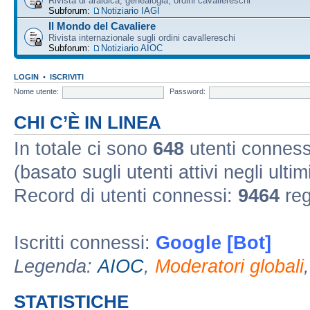
Rivista di araldica, genealogia, ordini cavallereschi
Subforum:
Notiziario IAGI
Il Mondo del Cavaliere
Rivista internazionale sugli ordini cavallereschi
Subforum:
Notiziario AIOC
LOGIN
•
ISCRIVITI
Nome utente:
Password:
CHI C’È IN LINEA
In totale ci sono
648
utenti connessi 
(basato sugli utenti attivi negli ultim
Record di utenti connessi:
9464
reg
Iscritti connessi:
Google [Bot]
Legenda:
AIOC
,
Moderatori globali
STATISTICHE