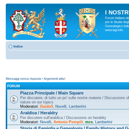
I NOSTRI
Forum Italiano d
per lo Studio degl
Genealogico Italia
www.iagi.info
Indice
Messaggi senza risposta
•
Argomenti attivi
FORUM
Piazza Principale / Main Square
Per discutere, di tutto un po' sulle nostre materie / Discussions o
nature on our topics
Moderatori:
Guido5
,
Novelli
,
Lambertini
Araldica / Heraldry
Per discutere sull'araldica / Discussions on heraldry
Moderatori:
Novelli
,
Antonio Pompili
,
mcs
,
Lambertini
Storia di Famiglia e Genealogia / Family History and 