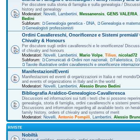
Per discutere sulla storia di famiglia e sulla genealogia / Discuss
history and genealogy
Moderatori:
Novelli
,
Lambertini
,
Messanensis
,
GENS VALERIA
,
Bedini
Subforum:
Genealogia genetica - DNA
,
Genealogia e matema
Genealogisti professionisti
Ordini Cavallereschi, Onorificenze e Sistemi premiali/
Chivalry & Honours
Per discutere sugli ordini cavallereschi e le onorificenze/ Discus
of chivalry and honours
Moderatori:
Novelli
,
Lambertini
,
Mario Volpe
,
Tilius
,
nicolad72
Subforum:
Comunicati di Ordini non nazionali
,
Faleristica
,
Tavole illustrative ordini cavallereschi e onorificenze internazion
Manifestazioni/Eventi
Manifestazioni ed eventi di organizzazioni in Italia e nel mondo/
and events of organizations in Italy and in the world
Moderatori:
Novelli
,
Lambertini
,
Alessio Bruno Bedini
Bibliografia Araldico-Genealogico-Cavalleresca
Discussioni ed informazioni sui tutti i testi che si possono reperire
genealogia, storia di famiglia, ordini cavallereschi e sistemi premia
Discussions and information regarding all available texts on heral
family history, orders of chivalry and systems of merit
Moderatori:
Novelli
,
Antonio Pompili
,
Lambertini
,
Alessio Brun
RIVISTE
Nobiltà