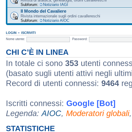
Rivista di araldica, genealogia, ordini cavallereschi
Subforum:
Notiziario IAGI
Il Mondo del Cavaliere
Rivista internazionale sugli ordini cavallereschi
Subforum:
Notiziario AIOC
LOGIN
•
ISCRIVITI
Nome utente:
Password:
CHI C’È IN LINEA
In totale ci sono
353
utenti connessi 
(basato sugli utenti attivi negli ultim
Record di utenti connessi:
9464
reg
Iscritti connessi:
Google [Bot]
Legenda:
AIOC
,
Moderatori globali
STATISTICHE