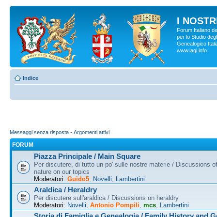
I NOSTRI
Forum Italiano d
per lo Studio degl
Genealogico Italia
www.iagi.info
Indice
Messaggi senza risposta
•
Argomenti attivi
FORUM
Piazza Principale / Main Square
Per discutere, di tutto un po' sulle nostre materie / Discussions o
nature on our topics
Moderatori:
Guido5
,
Novelli
,
Lambertini
Araldica / Heraldry
Per discutere sull'araldica / Discussions on heraldry
Moderatori:
Novelli
,
Antonio Pompili
,
mcs
,
Lambertini
Storia di Famiglia e Genealogia / Family History and 