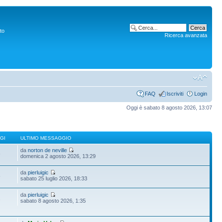
to
Ricerca avanzata
FAQ
Iscriviti
Login
Oggi è sabato 8 agosto 2026, 13:07
GI
ULTIMO MESSAGGIO
da
norton de neville
6
domenica 2 agosto 2026, 13:29
da
pierluigic
5
sabato 25 luglio 2026, 18:33
da
pierluigic
1
sabato 8 agosto 2026, 1:35