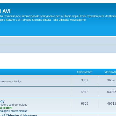
 AVI
lla Commissione Internazionale permanente per lo Studio degli Ordini Cavallereschi, dell’Istitu
co Italiano e di Famiglie Storiche d'Italia - Sito ufficiale: www.iagi.info
ARGOMENTI
MESSAG
3807
3602
ture on our topics
4842
6304
ogy
6359
4961
y history and genealogy
no Bedini
alogisti professionisti
s of Chivalry & Honours