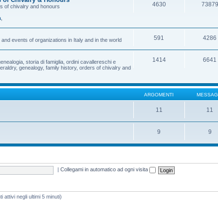
4630
7387
rs of chivalry and honours
a
,
591
4286
and events of organizations in Italy and in the world
1414
6641
enealogia, storia di famiglia, ordini cavallereschi e
eraldry, genealogy, family history, orders of chivalry and
ARGOMENTI
MESSAG
11
11
9
9
|
Collegami in automatico ad ogni visita
 attivi negli ultimi 5 minuti)