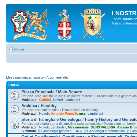
I NOSTRI
Forum Italiano de
Araldico Genealogi
Indice
Messaggi senza risposta
•
Argomenti attivi
FORUM
Piazza Principale / Main Square
Per discutere, di tutto un po' sulle nostre materie / Discussions of a general na
Moderatori:
Guido5
,
Novelli
,
Lambertini
Araldica / Heraldry
Per discutere sull'araldica / Discussions on heraldry
Moderatori:
Novelli
,
Antonio Pompili
,
mcs
,
Lambertini
Storia di Famiglia e Genealogia / Family History and Geneal
Per discutere sulla storia di famiglia e sulla genealogia / Discussions on famil
Moderatori:
Novelli
,
Lambertini
,
Messanensis
,
GENS VALERIA
,
Alessio Bru
Subforum:
Genealogia genetica - DNA
,
Genealogia e matematica
,
Gene
Ordini Cavallereschi, Onorificenze e Sistemi premiali/ Order