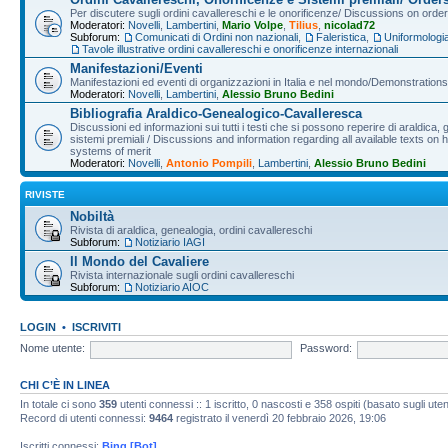
Per discutere sugli ordini cavallereschi e le onorificenze/ Discussions on orde
Moderatori:
Novelli
,
Lambertini
,
Mario Volpe
,
Tilius
,
nicolad72
Subforum:
Comunicati di Ordini non nazionali
,
Faleristica
,
Uniformologi
Tavole illustrative ordini cavallereschi e onorificenze internazionali
Manifestazioni/Eventi
Manifestazioni ed eventi di organizzazioni in Italia e nel mondo/Demonstrations 
Moderatori:
Novelli
,
Lambertini
,
Alessio Bruno Bedini
Bibliografia Araldico-Genealogico-Cavalleresca
Discussioni ed informazioni sui tutti i testi che si possono reperire di araldica, g
sistemi premiali / Discussions and information regarding all available texts on h
systems of merit
Moderatori:
Novelli
,
Antonio Pompili
,
Lambertini
,
Alessio Bruno Bedini
RIVISTE
Nobiltà
Rivista di araldica, genealogia, ordini cavallereschi
Subforum:
Notiziario IAGI
Il Mondo del Cavaliere
Rivista internazionale sugli ordini cavallereschi
Subforum:
Notiziario AIOC
LOGIN
•
ISCRIVITI
Nome utente:
Password:
CHI C’È IN LINEA
In totale ci sono
359
utenti connessi :: 1 iscritto, 0 nascosti e 358 ospiti (basato sugli utenti
Record di utenti connessi:
9464
registrato il venerdì 20 febbraio 2026, 19:06
Iscritti connessi:
Bing [Bot]