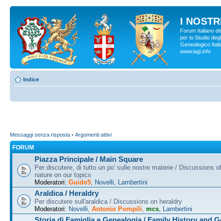
I NOSTRI
Forum Italiano d
per lo Studio degl
Genealogico Italia
www.iagi.info
Indice
Messaggi senza risposta
•
Argomenti attivi
FORUM
Piazza Principale / Main Square
Per discutere, di tutto un po' sulle nostre materie / Discussions o
nature on our topics
Moderatori:
Guido5
,
Novelli
,
Lambertini
Araldica / Heraldry
Per discutere sull'araldica / Discussions on heraldry
Moderatori:
Novelli
,
Antonio Pompili
,
mcs
,
Lambertini
Storia di Famiglia e Genealogia / Family History and 