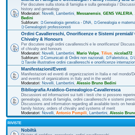
Per discutere sulla storia di famiglia e sulla genealogia / Discuss
history and genealogy
Moderatori:
Novelli
,
Lambertini
,
Messanensis
,
GENS VALERIA
,
Bedini
Subforum:
Genealogia genetica - DNA
,
Genealogia e matema
Genealogisti professionisti
Ordini Cavallereschi, Onorificenze e Sistemi premiali/
Chivalry & Honours
Per discutere sugli ordini cavallereschi e le onorificenze/ Discus
of chivalry and honours
Moderatori:
Novelli
,
Lambertini
,
Mario Volpe
,
Tilius
,
nicolad72
Subforum:
Comunicati di Ordini non nazionali
,
Faleristica
,
Tavole illustrative ordini cavallereschi e onorificenze internazion
Manifestazioni/Eventi
Manifestazioni ed eventi di organizzazioni in Italia e nel mondo/
and events of organizations in Italy and in the world
Moderatori:
Novelli
,
Lambertini
,
Alessio Bruno Bedini
Bibliografia Araldico-Genealogico-Cavalleresca
Discussioni ed informazioni sui tutti i testi che si possono reperire
genealogia, storia di famiglia, ordini cavallereschi e sistemi premia
Discussions and information regarding all available texts on heral
family history, orders of chivalry and systems of merit
Moderatori:
Novelli
,
Antonio Pompili
,
Lambertini
,
Alessio Brun
RIVISTE
Nobiltà