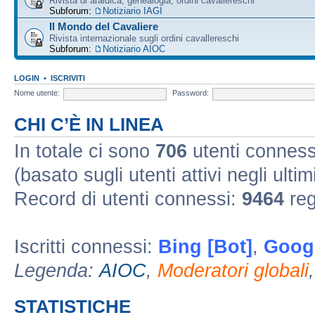
Rivista di araldica, genealogia, ordini cavallereschi
Subforum:
Notiziario IAGI
Il Mondo del Cavaliere
Rivista internazionale sugli ordini cavallereschi
Subforum:
Notiziario AIOC
LOGIN
•
ISCRIVITI
Nome utente:
Password:
CHI C’È IN LINEA
In totale ci sono
706
utenti connessi 
(basato sugli utenti attivi negli ultim
Record di utenti connessi:
9464
reg
Iscritti connessi:
Bing [Bot]
,
Googl
Legenda:
AIOC
,
Moderatori globali
STATISTICHE