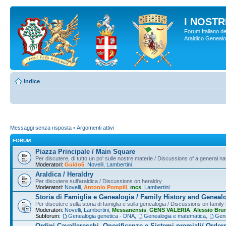
I NOSTRI
Forum Italiano de
Araldico Genealogi
Indice
Messaggi senza risposta
•
Argomenti attivi
FORUM
Piazza Principale / Main Square
Per discutere, di tutto un po' sulle nostre materie / Discussions of a general na
Moderatori:
Guido5
,
Novelli
,
Lambertini
Araldica / Heraldry
Per discutere sull'araldica / Discussions on heraldry
Moderatori:
Novelli
,
Antonio Pompili
,
mcs
,
Lambertini
Storia di Famiglia e Genealogia / Family History and Geneal
Per discutere sulla storia di famiglia e sulla genealogia / Discussions on famil
Moderatori:
Novelli
,
Lambertini
,
Messanensis
,
GENS VALERIA
,
Alessio Bru
Subforum:
Genealogia genetica - DNA
,
Genealogia e matematica
,
Gene
Ordini Cavallereschi, Onorificenze e Sistemi premiali/ Order