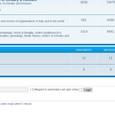
4630
7387
rs of chivalry and honours
a
,
591
4286
and events of organizations in Italy and in the world
1414
6641
enealogia, storia di famiglia, ordini cavallereschi e
eraldry, genealogy, family history, orders of chivalry and
ARGOMENTI
MESSAG
11
11
9
9
|
Collegami in automatico ad ogni visita
attivi negli ultimi 5 minuti)