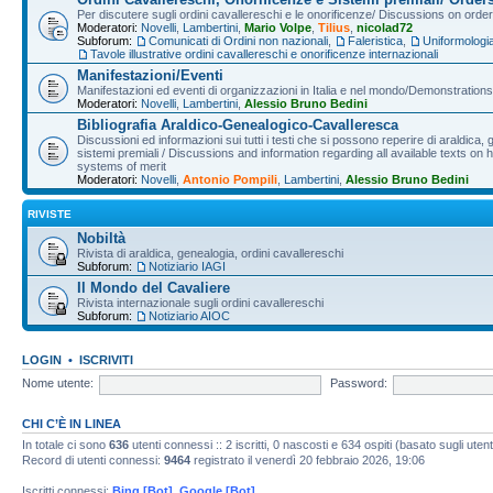
Per discutere sugli ordini cavallereschi e le onorificenze/ Discussions on orde
Moderatori:
Novelli
,
Lambertini
,
Mario Volpe
,
Tilius
,
nicolad72
Subforum:
Comunicati di Ordini non nazionali
,
Faleristica
,
Uniformologi
Tavole illustrative ordini cavallereschi e onorificenze internazionali
Manifestazioni/Eventi
Manifestazioni ed eventi di organizzazioni in Italia e nel mondo/Demonstrations 
Moderatori:
Novelli
,
Lambertini
,
Alessio Bruno Bedini
Bibliografia Araldico-Genealogico-Cavalleresca
Discussioni ed informazioni sui tutti i testi che si possono reperire di araldica, g
sistemi premiali / Discussions and information regarding all available texts on h
systems of merit
Moderatori:
Novelli
,
Antonio Pompili
,
Lambertini
,
Alessio Bruno Bedini
RIVISTE
Nobiltà
Rivista di araldica, genealogia, ordini cavallereschi
Subforum:
Notiziario IAGI
Il Mondo del Cavaliere
Rivista internazionale sugli ordini cavallereschi
Subforum:
Notiziario AIOC
LOGIN
•
ISCRIVITI
Nome utente:
Password:
CHI C’È IN LINEA
In totale ci sono
636
utenti connessi :: 2 iscritti, 0 nascosti e 634 ospiti (basato sugli utenti 
Record di utenti connessi:
9464
registrato il venerdì 20 febbraio 2026, 19:06
Iscritti connessi:
Bing [Bot]
,
Google [Bot]