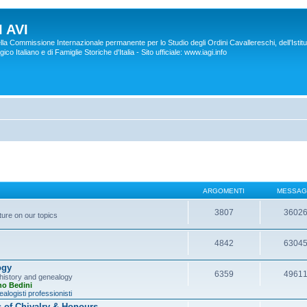
 AVI
lla Commissione Internazionale permanente per lo Studio degli Ordini Cavallereschi, dell’Istitu
co Italiano e di Famiglie Storiche d'Italia - Sito ufficiale: www.iagi.info
ARGOMENTI
MESSAG
3807
3602
ture on our topics
4842
6304
ogy
6359
4961
y history and genealogy
no Bedini
alogisti professionisti
s of Chivalry & Honours