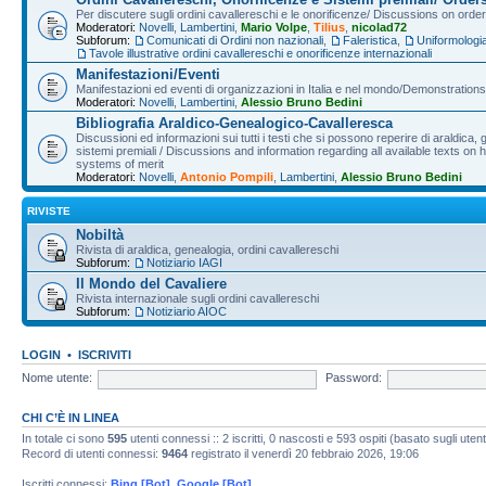
Per discutere sugli ordini cavallereschi e le onorificenze/ Discussions on orde
Moderatori:
Novelli
,
Lambertini
,
Mario Volpe
,
Tilius
,
nicolad72
Subforum:
Comunicati di Ordini non nazionali
,
Faleristica
,
Uniformologi
Tavole illustrative ordini cavallereschi e onorificenze internazionali
Manifestazioni/Eventi
Manifestazioni ed eventi di organizzazioni in Italia e nel mondo/Demonstrations 
Moderatori:
Novelli
,
Lambertini
,
Alessio Bruno Bedini
Bibliografia Araldico-Genealogico-Cavalleresca
Discussioni ed informazioni sui tutti i testi che si possono reperire di araldica, g
sistemi premiali / Discussions and information regarding all available texts on h
systems of merit
Moderatori:
Novelli
,
Antonio Pompili
,
Lambertini
,
Alessio Bruno Bedini
RIVISTE
Nobiltà
Rivista di araldica, genealogia, ordini cavallereschi
Subforum:
Notiziario IAGI
Il Mondo del Cavaliere
Rivista internazionale sugli ordini cavallereschi
Subforum:
Notiziario AIOC
LOGIN
•
ISCRIVITI
Nome utente:
Password:
CHI C’È IN LINEA
In totale ci sono
595
utenti connessi :: 2 iscritti, 0 nascosti e 593 ospiti (basato sugli utenti 
Record di utenti connessi:
9464
registrato il venerdì 20 febbraio 2026, 19:06
Iscritti connessi:
Bing [Bot]
,
Google [Bot]