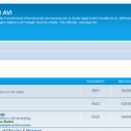
 AVI
lla Commissione Internazionale permanente per lo Studio degli Ordini Cavallereschi, dell’Istitu
co Italiano e di Famiglie Storiche d'Italia - Sito ufficiale: www.iagi.info
ARGOMENTI
MESSAG
3807
3602
ture on our topics
4842
6304
ogy
6358
4960
y history and genealogy
no Bedini
alogisti professionisti
s of Chivalry & Honours