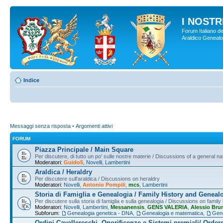
I NOSTRI
Forum Italiano de
Araldico Genealogi
Indice
Messaggi senza risposta
•
Argomenti attivi
FORUM
Piazza Principale / Main Square
Per discutere, di tutto un po' sulle nostre materie / Discussions of a general na
Moderatori:
Guido5
,
Novelli
,
Lambertini
Araldica / Heraldry
Per discutere sull'araldica / Discussions on heraldry
Moderatori:
Novelli
,
Antonio Pompili
,
mcs
,
Lambertini
Storia di Famiglia e Genealogia / Family History and Geneal
Per discutere sulla storia di famiglia e sulla genealogia / Discussions on famil
Moderatori:
Novelli
,
Lambertini
,
Messanensis
,
GENS VALERIA
,
Alessio Bru
Subforum:
Genealogia genetica - DNA
,
Genealogia e matematica
,
Gene
Ordini Cavallereschi, Onorificenze e Sistemi premiali/ Order