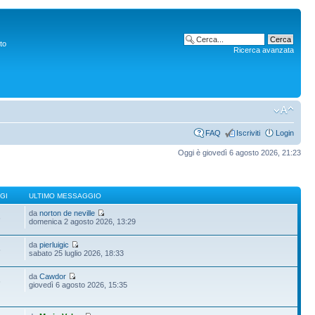
to
Ricerca avanzata
FAQ
Iscriviti
Login
Oggi è giovedì 6 agosto 2026, 21:23
GI
ULTIMO MESSAGGIO
da
norton de neville
6
domenica 2 agosto 2026, 13:29
da
pierluigic
5
sabato 25 luglio 2026, 18:33
da
Cawdor
6
giovedì 6 agosto 2026, 15:35