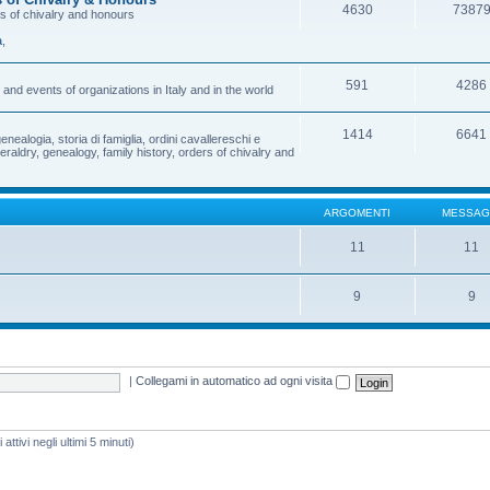
4630
7387
rs of chivalry and honours
a
,
591
4286
and events of organizations in Italy and in the world
1414
6641
enealogia, storia di famiglia, ordini cavallereschi e
eraldry, genealogy, family history, orders of chivalry and
ARGOMENTI
MESSAG
11
11
9
9
|
Collegami in automatico ad ogni visita
attivi negli ultimi 5 minuti)