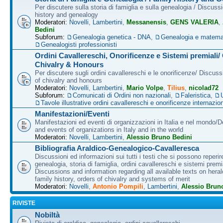
Per discutere sulla storia di famiglia e sulla genealogia / Discuss
history and genealogy
Moderatori:
Novelli
,
Lambertini
,
Messanensis
,
GENS VALERIA
,
Bedini
Subforum:
Genealogia genetica - DNA
,
Genealogia e matema
Genealogisti professionisti
Ordini Cavallereschi, Onorificenze e Sistemi premiali/
Chivalry & Honours
Per discutere sugli ordini cavallereschi e le onorificenze/ Discus
of chivalry and honours
Moderatori:
Novelli
,
Lambertini
,
Mario Volpe
,
Tilius
,
nicolad72
Subforum:
Comunicati di Ordini non nazionali
,
Faleristica
,
Tavole illustrative ordini cavallereschi e onorificenze internazion
Manifestazioni/Eventi
Manifestazioni ed eventi di organizzazioni in Italia e nel mondo/
and events of organizations in Italy and in the world
Moderatori:
Novelli
,
Lambertini
,
Alessio Bruno Bedini
Bibliografia Araldico-Genealogico-Cavalleresca
Discussioni ed informazioni sui tutti i testi che si possono reperire
genealogia, storia di famiglia, ordini cavallereschi e sistemi premia
Discussions and information regarding all available texts on heral
family history, orders of chivalry and systems of merit
Moderatori:
Novelli
,
Antonio Pompili
,
Lambertini
,
Alessio Brun
RIVISTE
Nobiltà