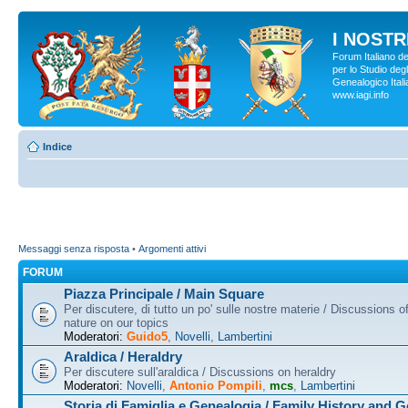
I NOSTRI
Forum Italiano d
per lo Studio degl
Genealogico Italia
www.iagi.info
Indice
Messaggi senza risposta
•
Argomenti attivi
FORUM
Piazza Principale / Main Square
Per discutere, di tutto un po' sulle nostre materie / Discussions o
nature on our topics
Moderatori:
Guido5
,
Novelli
,
Lambertini
Araldica / Heraldry
Per discutere sull'araldica / Discussions on heraldry
Moderatori:
Novelli
,
Antonio Pompili
,
mcs
,
Lambertini
Storia di Famiglia e Genealogia / Family History and 