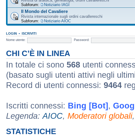
Rivista di araldica, genealogia, ordini cavallereschi
Subforum:
Notiziario IAGI
Il Mondo del Cavaliere
Rivista internazionale sugli ordini cavallereschi
Subforum:
Notiziario AIOC
LOGIN
•
ISCRIVITI
Nome utente:
Password:
CHI C’È IN LINEA
In totale ci sono
568
utenti connessi 
(basato sugli utenti attivi negli ultim
Record di utenti connessi:
9464
reg
Iscritti connessi:
Bing [Bot]
,
Googl
Legenda:
AIOC
,
Moderatori globali
STATISTICHE