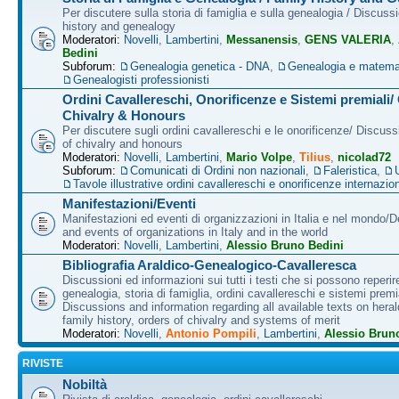
Per discutere sulla storia di famiglia e sulla genealogia / Discuss
history and genealogy
Moderatori:
Novelli
,
Lambertini
,
Messanensis
,
GENS VALERIA
,
Bedini
Subforum:
Genealogia genetica - DNA
,
Genealogia e matema
Genealogisti professionisti
Ordini Cavallereschi, Onorificenze e Sistemi premiali/
Chivalry & Honours
Per discutere sugli ordini cavallereschi e le onorificenze/ Discus
of chivalry and honours
Moderatori:
Novelli
,
Lambertini
,
Mario Volpe
,
Tilius
,
nicolad72
Subforum:
Comunicati di Ordini non nazionali
,
Faleristica
,
Tavole illustrative ordini cavallereschi e onorificenze internazion
Manifestazioni/Eventi
Manifestazioni ed eventi di organizzazioni in Italia e nel mondo/
and events of organizations in Italy and in the world
Moderatori:
Novelli
,
Lambertini
,
Alessio Bruno Bedini
Bibliografia Araldico-Genealogico-Cavalleresca
Discussioni ed informazioni sui tutti i testi che si possono reperire
genealogia, storia di famiglia, ordini cavallereschi e sistemi premia
Discussions and information regarding all available texts on heral
family history, orders of chivalry and systems of merit
Moderatori:
Novelli
,
Antonio Pompili
,
Lambertini
,
Alessio Brun
RIVISTE
Nobiltà