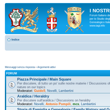
I NOSTRI
Forum Italiano d
per lo Studio degl
Genealogico Italia
www.iagi.info
Indice
Messaggi senza risposta
•
Argomenti attivi
FORUM
Piazza Principale / Main Square
Per discutere, di tutto un po' sulle nostre materie / Discussions o
nature on our topics
Moderatori:
Guido5
,
Novelli
,
Lambertini
Araldica / Heraldry
Per discutere sull'araldica / Discussions on heraldry
Moderatori:
Novelli
,
Antonio Pompili
,
mcs
,
Lambertini
Storia di Famiglia e Genealogia / Family History and 