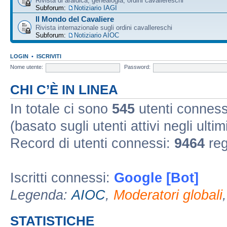
Rivista di araldica, genealogia, ordini cavallereschi
Subforum:
Notiziario IAGI
Il Mondo del Cavaliere
Rivista internazionale sugli ordini cavallereschi
Subforum:
Notiziario AIOC
LOGIN
•
ISCRIVITI
Nome utente:
Password:
CHI C’È IN LINEA
In totale ci sono
545
utenti connessi 
(basato sugli utenti attivi negli ultim
Record di utenti connessi:
9464
reg
Iscritti connessi:
Google [Bot]
Legenda:
AIOC
,
Moderatori globali
STATISTICHE