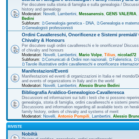
Per discutere sulla storia di famiglia e sulla genealogia / Discuss
history and genealogy
Moderatori:
Novelli
,
Lambertini
,
Messanensis
,
GENS VALERIA
,
Bedini
Subforum:
Genealogia genetica - DNA
,
Genealogia e matema
Genealogisti professionisti
Ordini Cavallereschi, Onorificenze e Sistemi premiali/
Chivalry & Honours
Per discutere sugli ordini cavallereschi e le onorificenze/ Discus
of chivalry and honours
Moderatori:
Novelli
,
Lambertini
,
Mario Volpe
,
Tilius
,
nicolad72
Subforum:
Comunicati di Ordini non nazionali
,
Faleristica
,
Tavole illustrative ordini cavallereschi e onorificenze internazion
Manifestazioni/Eventi
Manifestazioni ed eventi di organizzazioni in Italia e nel mondo/
and events of organizations in Italy and in the world
Moderatori:
Novelli
,
Lambertini
,
Alessio Bruno Bedini
Bibliografia Araldico-Genealogico-Cavalleresca
Discussioni ed informazioni sui tutti i testi che si possono reperire
genealogia, storia di famiglia, ordini cavallereschi e sistemi premia
Discussions and information regarding all available texts on heral
family history, orders of chivalry and systems of merit
Moderatori:
Novelli
,
Antonio Pompili
,
Lambertini
,
Alessio Brun
RIVISTE
Nobiltà