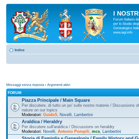
I NOSTRI
Forum Italiano d
per lo Studio degl
Genealogico Italia
www.iagi.info
Indice
Messaggi senza risposta
•
Argomenti attivi
FORUM
Piazza Principale / Main Square
Per discutere, di tutto un po' sulle nostre materie / Discussions o
nature on our topics
Moderatori:
Guido5
,
Novelli
,
Lambertini
Araldica / Heraldry
Per discutere sull'araldica / Discussions on heraldry
Moderatori:
Novelli
,
Antonio Pompili
,
mcs
,
Lambertini
Storia di Famiglia e Genealogia / Family History and 