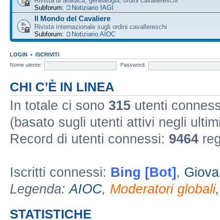
Rivista di araldica, genealogia, ordini cavallereschi
Subforum:
Notiziario IAGI
Il Mondo del Cavaliere
Rivista internazionale sugli ordini cavallereschi
Subforum:
Notiziario AIOC
LOGIN
•
ISCRIVITI
Nome utente:
Password:
CHI C’È IN LINEA
In totale ci sono
315
utenti connessi 
(basato sugli utenti attivi negli ultim
Record di utenti connessi:
9464
reg
Iscritti connessi:
Bing [Bot]
,
Giova
Legenda:
AIOC
,
Moderatori globali
STATISTICHE