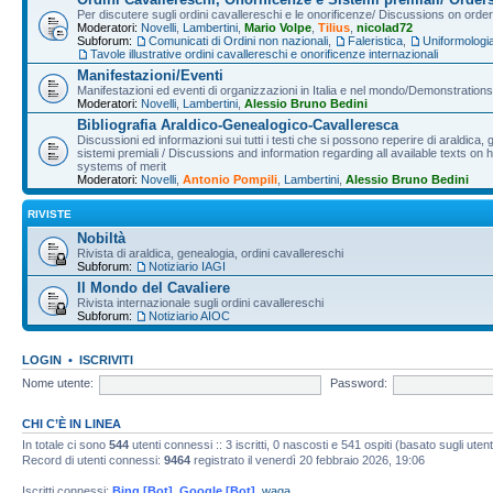
Per discutere sugli ordini cavallereschi e le onorificenze/ Discussions on orde
Moderatori:
Novelli
,
Lambertini
,
Mario Volpe
,
Tilius
,
nicolad72
Subforum:
Comunicati di Ordini non nazionali
,
Faleristica
,
Uniformologi
Tavole illustrative ordini cavallereschi e onorificenze internazionali
Manifestazioni/Eventi
Manifestazioni ed eventi di organizzazioni in Italia e nel mondo/Demonstrations 
Moderatori:
Novelli
,
Lambertini
,
Alessio Bruno Bedini
Bibliografia Araldico-Genealogico-Cavalleresca
Discussioni ed informazioni sui tutti i testi che si possono reperire di araldica, g
sistemi premiali / Discussions and information regarding all available texts on h
systems of merit
Moderatori:
Novelli
,
Antonio Pompili
,
Lambertini
,
Alessio Bruno Bedini
RIVISTE
Nobiltà
Rivista di araldica, genealogia, ordini cavallereschi
Subforum:
Notiziario IAGI
Il Mondo del Cavaliere
Rivista internazionale sugli ordini cavallereschi
Subforum:
Notiziario AIOC
LOGIN
•
ISCRIVITI
Nome utente:
Password:
CHI C’È IN LINEA
In totale ci sono
544
utenti connessi :: 3 iscritti, 0 nascosti e 541 ospiti (basato sugli utenti 
Record di utenti connessi:
9464
registrato il venerdì 20 febbraio 2026, 19:06
Iscritti connessi:
Bing [Bot]
,
Google [Bot]
,
waga