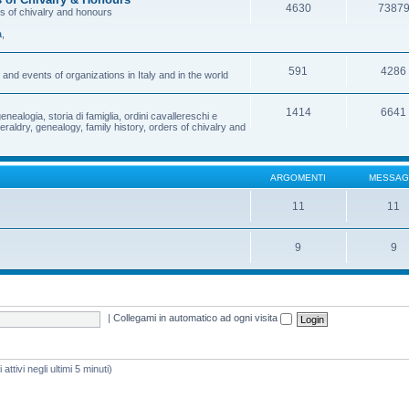
4630
7387
rs of chivalry and honours
a
,
591
4286
and events of organizations in Italy and in the world
1414
6641
enealogia, storia di famiglia, ordini cavallereschi e
eraldry, genealogy, family history, orders of chivalry and
ARGOMENTI
MESSAG
11
11
9
9
|
Collegami in automatico ad ogni visita
attivi negli ultimi 5 minuti)