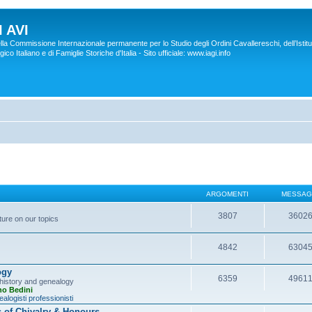
 AVI
lla Commissione Internazionale permanente per lo Studio degli Ordini Cavallereschi, dell’Istitu
co Italiano e di Famiglie Storiche d'Italia - Sito ufficiale: www.iagi.info
ARGOMENTI
MESSAG
3807
3602
ture on our topics
4842
6304
ogy
6359
4961
y history and genealogy
no Bedini
alogisti professionisti
s of Chivalry & Honours