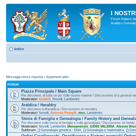
I NOSTRI
Forum Italiano de
Araldico Genealogi
Indice
Messaggi senza risposta
•
Argomenti attivi
FORUM
Piazza Principale / Main Square
Per discutere, di tutto un po' sulle nostre materie / Discussions of a general na
Moderatori:
Guido5
,
Novelli
,
Lambertini
Araldica / Heraldry
Per discutere sull'araldica / Discussions on heraldry
Moderatori:
Novelli
,
Antonio Pompili
,
mcs
,
Lambertini
Storia di Famiglia e Genealogia / Family History and Geneal
Per discutere sulla storia di famiglia e sulla genealogia / Discussions on famil
Moderatori:
Novelli
,
Lambertini
,
Messanensis
,
GENS VALERIA
,
Alessio Bru
Subforum:
Genealogia genetica - DNA
,
Genealogia e matematica
,
Gene
Ordini Cavallereschi, Onorificenze e Sistemi premiali/ Order