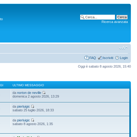
to
Ricerca avanzata
FAQ
Iscriviti
Login
Oggi è sabato 8 agosto 2026, 15:40
GI
ULTIMO MESSAGGIO
da
norton de neville
6
domenica 2 agosto 2026, 13:29
da
pierluigic
5
sabato 25 luglio 2026, 18:33
da
pierluigic
1
sabato 8 agosto 2026, 1:35