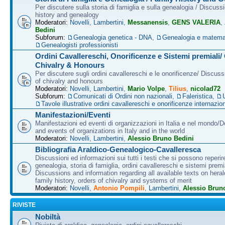
Per discutere sulla storia di famiglia e sulla genealogia / Discuss
history and genealogy
Moderatori:
Novelli
,
Lambertini
,
Messanensis
,
GENS VALERIA
,
Bedini
Subforum:
Genealogia genetica - DNA
,
Genealogia e matema
Genealogisti professionisti
Ordini Cavallereschi, Onorificenze e Sistemi premiali/
Chivalry & Honours
Per discutere sugli ordini cavallereschi e le onorificenze/ Discus
of chivalry and honours
Moderatori:
Novelli
,
Lambertini
,
Mario Volpe
,
Tilius
,
nicolad72
Subforum:
Comunicati di Ordini non nazionali
,
Faleristica
,
Tavole illustrative ordini cavallereschi e onorificenze internazion
Manifestazioni/Eventi
Manifestazioni ed eventi di organizzazioni in Italia e nel mondo/
and events of organizations in Italy and in the world
Moderatori:
Novelli
,
Lambertini
,
Alessio Bruno Bedini
Bibliografia Araldico-Genealogico-Cavalleresca
Discussioni ed informazioni sui tutti i testi che si possono reperire
genealogia, storia di famiglia, ordini cavallereschi e sistemi premia
Discussions and information regarding all available texts on heral
family history, orders of chivalry and systems of merit
Moderatori:
Novelli
,
Antonio Pompili
,
Lambertini
,
Alessio Brun
RIVISTE
Nobiltà