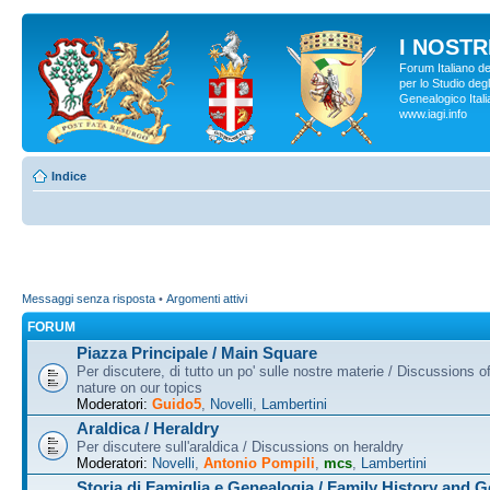
I NOSTRI
Forum Italiano d
per lo Studio degl
Genealogico Italia
www.iagi.info
Indice
Messaggi senza risposta
•
Argomenti attivi
FORUM
Piazza Principale / Main Square
Per discutere, di tutto un po' sulle nostre materie / Discussions o
nature on our topics
Moderatori:
Guido5
,
Novelli
,
Lambertini
Araldica / Heraldry
Per discutere sull'araldica / Discussions on heraldry
Moderatori:
Novelli
,
Antonio Pompili
,
mcs
,
Lambertini
Storia di Famiglia e Genealogia / Family History and 