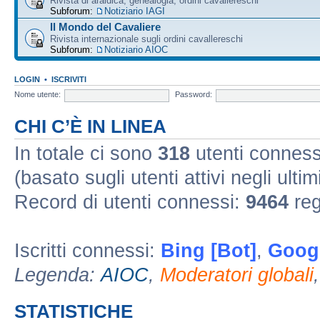
Rivista di araldica, genealogia, ordini cavallereschi
Subforum:
Notiziario IAGI
Il Mondo del Cavaliere
Rivista internazionale sugli ordini cavallereschi
Subforum:
Notiziario AIOC
LOGIN
•
ISCRIVITI
Nome utente:
Password:
CHI C’È IN LINEA
In totale ci sono
318
utenti connessi 
(basato sugli utenti attivi negli ultim
Record di utenti connessi:
9464
reg
Iscritti connessi:
Bing [Bot]
,
Googl
Legenda:
AIOC
,
Moderatori globali
STATISTICHE