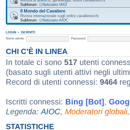
Rivista di araldica, genealogia, ordini cavallereschi
Subforum:
Notiziario IAGI
Il Mondo del Cavaliere
Rivista internazionale sugli ordini cavallereschi
Subforum:
Notiziario AIOC
LOGIN
•
ISCRIVITI
Nome utente:
Password:
CHI C’È IN LINEA
In totale ci sono
517
utenti connessi 
(basato sugli utenti attivi negli ultim
Record di utenti connessi:
9464
reg
Iscritti connessi:
Bing [Bot]
,
Googl
Legenda:
AIOC
,
Moderatori globali
STATISTICHE