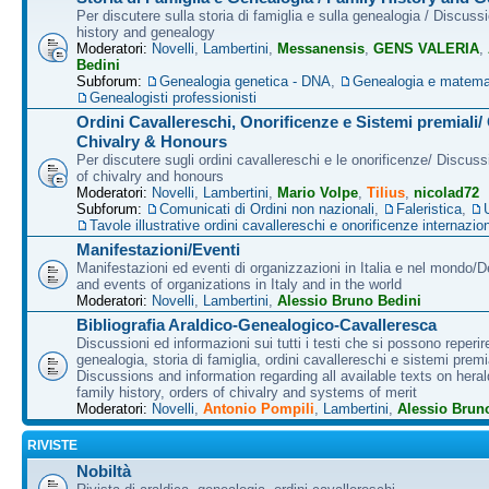
Per discutere sulla storia di famiglia e sulla genealogia / Discuss
history and genealogy
Moderatori:
Novelli
,
Lambertini
,
Messanensis
,
GENS VALERIA
,
Bedini
Subforum:
Genealogia genetica - DNA
,
Genealogia e matema
Genealogisti professionisti
Ordini Cavallereschi, Onorificenze e Sistemi premiali/
Chivalry & Honours
Per discutere sugli ordini cavallereschi e le onorificenze/ Discus
of chivalry and honours
Moderatori:
Novelli
,
Lambertini
,
Mario Volpe
,
Tilius
,
nicolad72
Subforum:
Comunicati di Ordini non nazionali
,
Faleristica
,
Tavole illustrative ordini cavallereschi e onorificenze internazion
Manifestazioni/Eventi
Manifestazioni ed eventi di organizzazioni in Italia e nel mondo/
and events of organizations in Italy and in the world
Moderatori:
Novelli
,
Lambertini
,
Alessio Bruno Bedini
Bibliografia Araldico-Genealogico-Cavalleresca
Discussioni ed informazioni sui tutti i testi che si possono reperire
genealogia, storia di famiglia, ordini cavallereschi e sistemi premia
Discussions and information regarding all available texts on heral
family history, orders of chivalry and systems of merit
Moderatori:
Novelli
,
Antonio Pompili
,
Lambertini
,
Alessio Brun
RIVISTE
Nobiltà