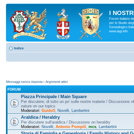
I NOSTRI
Forum Italiano d
per lo Studio degl
Genealogico Italia
www.iagi.info
Indice
Messaggi senza risposta
•
Argomenti attivi
FORUM
Piazza Principale / Main Square
Per discutere, di tutto un po' sulle nostre materie / Discussions o
nature on our topics
Moderatori:
Guido5
,
Novelli
,
Lambertini
Araldica / Heraldry
Per discutere sull'araldica / Discussions on heraldry
Moderatori:
Novelli
,
Antonio Pompili
,
mcs
,
Lambertini
Storia di Famiglia e Genealogia / Family History and 