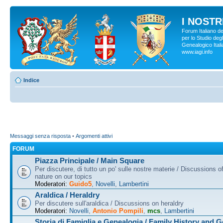
I NOSTRI
Forum Italiano d
per lo Studio degl
Genealogico Italia
www.iagi.info
Indice
Messaggi senza risposta
•
Argomenti attivi
FORUM
Piazza Principale / Main Square
Per discutere, di tutto un po' sulle nostre materie / Discussions o
nature on our topics
Moderatori:
Guido5
,
Novelli
,
Lambertini
Araldica / Heraldry
Per discutere sull'araldica / Discussions on heraldry
Moderatori:
Novelli
,
Antonio Pompili
,
mcs
,
Lambertini
Storia di Famiglia e Genealogia / Family History and 