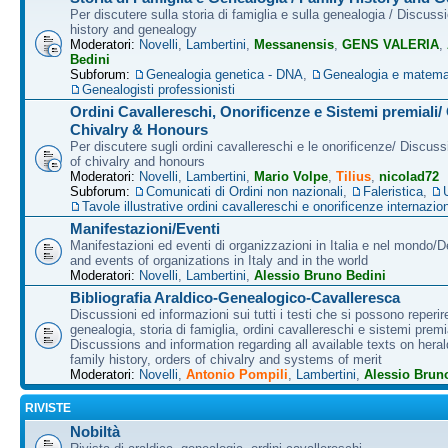
Per discutere sulla storia di famiglia e sulla genealogia / Discuss
history and genealogy
Moderatori:
Novelli
,
Lambertini
,
Messanensis
,
GENS VALERIA
,
Bedini
Subforum:
Genealogia genetica - DNA
,
Genealogia e matema
Genealogisti professionisti
Ordini Cavallereschi, Onorificenze e Sistemi premiali/
Chivalry & Honours
Per discutere sugli ordini cavallereschi e le onorificenze/ Discus
of chivalry and honours
Moderatori:
Novelli
,
Lambertini
,
Mario Volpe
,
Tilius
,
nicolad72
Subforum:
Comunicati di Ordini non nazionali
,
Faleristica
,
Tavole illustrative ordini cavallereschi e onorificenze internazion
Manifestazioni/Eventi
Manifestazioni ed eventi di organizzazioni in Italia e nel mondo/
and events of organizations in Italy and in the world
Moderatori:
Novelli
,
Lambertini
,
Alessio Bruno Bedini
Bibliografia Araldico-Genealogico-Cavalleresca
Discussioni ed informazioni sui tutti i testi che si possono reperire
genealogia, storia di famiglia, ordini cavallereschi e sistemi premia
Discussions and information regarding all available texts on heral
family history, orders of chivalry and systems of merit
Moderatori:
Novelli
,
Antonio Pompili
,
Lambertini
,
Alessio Brun
RIVISTE
Nobiltà