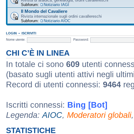
Rivista di araldica, genealogia, ordini cavallereschi
Subforum:
Notiziario IAGI
Il Mondo del Cavaliere
Rivista internazionale sugli ordini cavallereschi
Subforum:
Notiziario AIOC
LOGIN
•
ISCRIVITI
Nome utente:
Password:
CHI C’È IN LINEA
In totale ci sono
609
utenti connessi 
(basato sugli utenti attivi negli ultim
Record di utenti connessi:
9464
reg
Iscritti connessi:
Bing [Bot]
Legenda:
AIOC
,
Moderatori globali
STATISTICHE