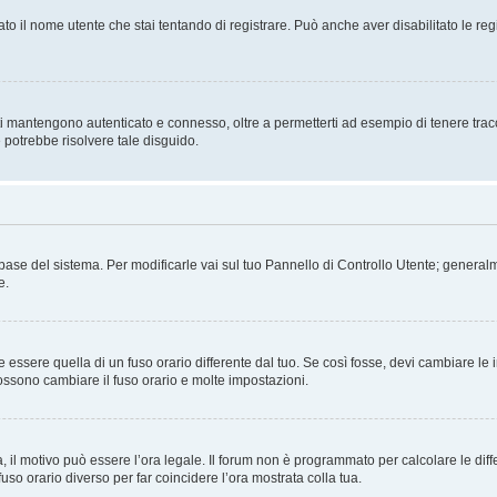
ato il nome utente che stai tentando di registrare. Può anche aver disabilitato le regis
i mantengono autenticato e connesso, oltre a permetterti ad esempio di tenere traccia
 potrebbe risolvere tale disguido.
atabase del sistema. Per modificarle vai sul tuo Pannello di Controllo Utente; gene
e.
sere quella di un fuso orario differente dal tuo. Se così fosse, devi cambiare le imp
possono cambiare il fuso orario e molte impostazioni.
a, il motivo può essere l’ora legale. Il forum non è programmato per calcolare le diff
fuso orario diverso per far coincidere l’ora mostrata colla tua.