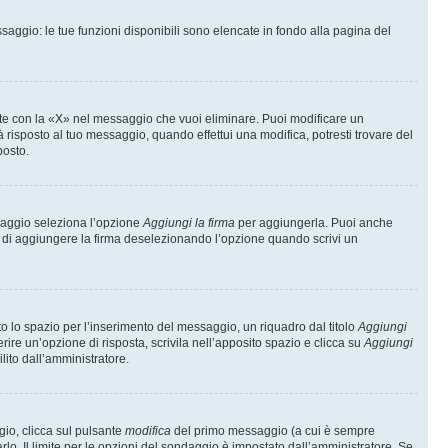
saggio: le tue funzioni disponibili sono elencate in fondo alla pagina del
te con la «X» nel messaggio che vuoi eliminare. Puoi modificare un
isposto al tuo messaggio, quando effettui una modifica, potresti trovare del
posto.
ssaggio seleziona l’opzione
Aggiungi la firma
per aggiungerla. Puoi anche
e di aggiungere la firma deselezionando l’opzione quando scrivi un
 lo spazio per l’inserimento del messaggio, un riquadro dal titolo
Aggiungi
rire un’opzione di risposta, scrivila nell’apposito spazio e clicca su
Aggiungi
lito dall’amministratore.
gio, clicca sul pulsante
modifica
del primo messaggio (a cui è sempre
lo. Il limite per le opzioni del sondaggio è impostato dall’amministratore. Se