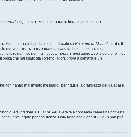
 password
, segui le istruzioni e tornerai in linea in poco tempo.
trazione minore» è abilitato e hai cliccato su
Ho meno di 13 anni
mentre ti
te le nuove registrazioni vengano attivate dall’utente stesso o dagli
egui le istruzioni; se non hai ricevuto nessun messaggio... sei sicuro che il tuo
di posta che hai usato sia corretto, allora prova a contattare un
i che non hanno mai inviato messaggi, per ridurre la grandezza del database.
inori di età inferiore a 13 anni. Per avere tale consenso serve una richiesta
con un consulente legale per assistenza. Nota bene che il phpBB Group non può