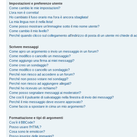
Impostazioni e preferenze utente
Come cambio le mie impostazioni?
L’ora non è corretta!
Ho cambiato il fuso orario ma l’ora è ancora sbagliata!
La mia lingua non è nella lista!
Come posso mostrare un’immagine sotto il mio nome utente?
Come cambio il mio livello?
Perché quando clicco sul collegamento all’indirizzo di posta di un utente mi chiede di 
Scrivere messaggi
Come apro un argomento o invio un messaggio in un forum?
Come modifico o cancello un messaggio?
Come aggiungo una firma ai miei messaggi?
Come creo un sondaggio?
Come modifico o cancello un sondaggio?
Perché non riesco ad accedere a un forum?
Perché non posso votare nei sondaggi?
Perché non riesco ad aggiungere allegati?
Perché ho ricevuto un richiamo?
Come posso segnalare messaggi ai moderatori?
Che cos’è il pulsante di salvataggio nella finestra di invio dei messaggi?
Perché il mio messaggio deve essere approvato?
Come faccio a spostare in cima un mio argomento?
Formattazione e tipi di argomenti
Cos’è il BBCode?
Posso usare l’HTML?
Cosa sono le emoticon?
Posso inserire delle immagini?