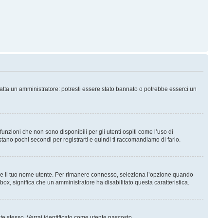
tatta un amministratore: potresti essere stato bannato o potrebbe esserci un
nzioni che non sono disponibili per gli utenti ospiti come l’uso di
stano pochi secondi per registrarti e quindi ti raccomandiamo di farlo.
are il tuo nome utente. Per rimanere connesso, seleziona l’opzione quando
kbox, significa che un amministratore ha disabilitato questa caratteristica.
 te stesso. Verrai identificato come utente nascosto.