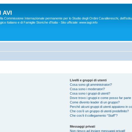
 AVI
lla Commissione Internazionale permanente per lo Studio degli Ordini Cavallereschi, dell’Istitu
co Italiano e di Famiglie Storiche d'Italia - Sito ufficiale: www.iagi.info
Livelli e gruppi di utenti
Cosa sono gli amministratori?
Cosa sono i moderatori?
Cosa sono i gruppi di utenti?
Dove trovo i gruppi e come posso far parte 
Come divento leader di un gruppo?
Perché alcuni gruppi di utenti appaiono in col
Che cos’è un gruppo di utenti predefinito?
Che cos’è il collegamento “Staff”?
Messaggi privati
Non riesco ad inviare messaggi privati!