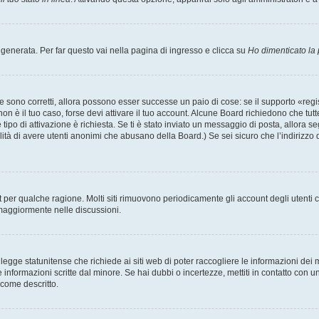
enerata. Per far questo vai nella pagina di ingresso e clicca su
Ho dimenticato la
 sono corretti, allora possono esser successe un paio di cose: se il supporto «regis
 non è il tuo caso, forse devi attivare il tuo account. Alcune Board richiedono che tut
 tipo di attivazione è richiesta. Se ti è stato inviato un messaggio di posta, allora s
bilità di avere utenti anonimi che abusano della Board.) Se sei sicuro che l’indirizzo 
nt per qualche ragione. Molti siti rimuovono periodicamente gli account degli utent
 maggiormente nelle discussioni.
egge statunitense che richiede ai siti web di poter raccogliere le informazioni dei m
lle informazioni scritte dal minore. Se hai dubbi o incertezze, mettiti in contatto 
 come descritto.