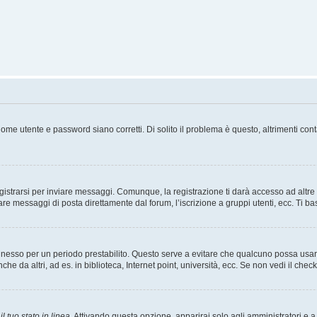
ome utente e password siano corretti. Di solito il problema è questo, altrimenti con
strarsi per inviare messaggi. Comunque, la registrazione ti darà accesso ad altre fu
are messaggi di posta direttamente dal forum, l’iscrizione a gruppi utenti, ecc. Ti ba
connesso per un periodo prestabilito. Questo serve a evitare che qualcuno possa us
he da altri, ad es. in biblioteca, Internet point, università, ecc. Se non vedi il chec
l tuo stato in linea
. Attivando questa opzione, apparirai solo agli amministratori e a