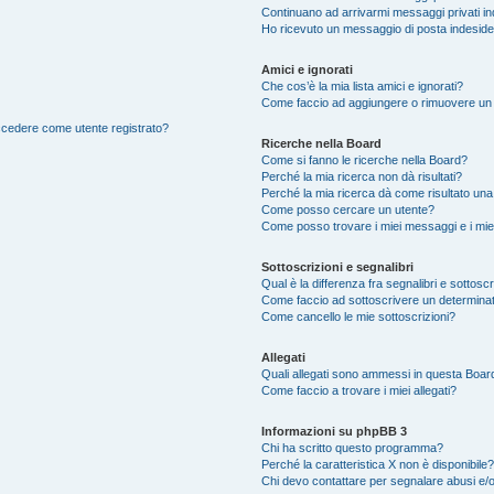
Continuano ad arrivarmi messaggi privati ind
Ho ricevuto un messaggio di posta indesid
Amici e ignorati
Che cos’è la mia lista amici e ignorati?
Come faccio ad aggiungere o rimuovere un ut
accedere come utente registrato?
Ricerche nella Board
Come si fanno le ricerche nella Board?
Perché la mia ricerca non dà risultati?
Perché la mia ricerca dà come risultato un
Come posso cercare un utente?
Come posso trovare i miei messaggi e i mie
Sottoscrizioni e segnalibri
Qual è la differenza fra segnalibri e sottosc
Come faccio ad sottoscrivere un determina
Come cancello le mie sottoscrizioni?
Allegati
Quali allegati sono ammessi in questa Boar
Come faccio a trovare i miei allegati?
Informazioni su phpBB 3
Chi ha scritto questo programma?
Perché la caratteristica X non è disponibile?
Chi devo contattare per segnalare abusi e/o