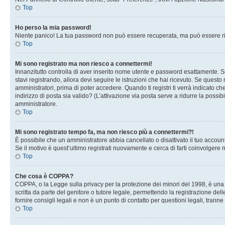
Top
Ho perso la mia password!
Niente panico! La tua password non può essere recuperata, ma può essere rig
Top
Mi sono registrato ma non riesco a connettermi!
Innanzitutto controlla di aver inserito nome utente e password esattamente. Se
stavi registrando, allora devi seguire le istruzioni che hai ricevuto. Se questo
amministratori, prima di poter accedere. Quando ti registri ti verrà indicato che
indirizzo di posta sia valido? (L’attivazione via posta serve a ridurre la possi
amministratore.
Top
Mi sono registrato tempo fa, ma non riesco più a connettermi?!
È possibile che un amministratore abbia cancellato o disattivato il tuo accou
Se il motivo è quest’ultimo registrati nuovamente e cerca di farti coinvolgere
Top
Che cosa è COPPA?
COPPA, o la Legge sulla privacy per la protezione dei minori del 1998, è una l
scritta da parte del genitore o tutore legale, permettendo la registrazione de
fornire consigli legali e non è un punto di contatto per questioni legali, tranne
Top