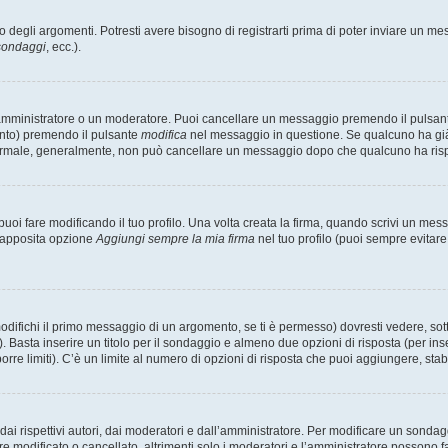
degli argomenti. Potresti avere bisogno di registrarti prima di poter inviare un mes
 sondaggi
, ecc.).
 amministratore o un moderatore. Puoi cancellare un messaggio premendo il pulsan
ento) premendo il pulsante
modifica
nel messaggio in questione. Se qualcuno ha già r
 normale, generalmente, non può cancellare un messaggio dopo che qualcuno ha ris
i fare modificando il tuo profilo. Una volta creata la firma, quando scrivi un me
l’apposita opzione
Aggiungi sempre la mia firma
nel tuo profilo (puoi sempre evitar
fichi il primo messaggio di un argomento, se ti è permesso) dovresti vedere, sotto
. Basta inserire un titolo per il sondaggio e almeno due opzioni di risposta (per inse
orre limiti). C’è un limite al numero di opzioni di risposta che puoi aggiungere, stabi
i rispettivi autori, dai moderatori e dall’amministratore. Per modificare un sondag
modificato o cancellato, altrimenti solo i moderatori e l’amministratore possono far