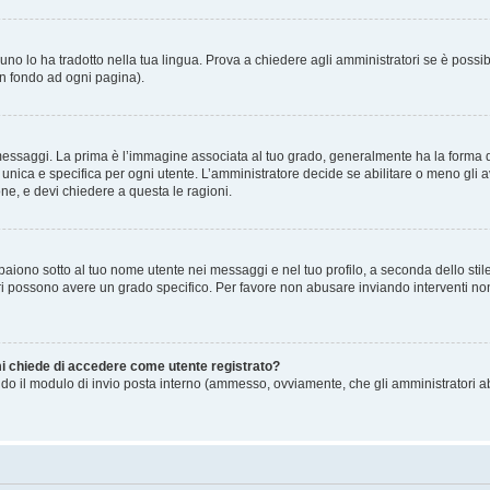
no lo ha tradotto nella tua lingua. Prova a chiedere agli amministratori se è possibi
in fondo ad ogni pagina).
gi. La prima è l’immagine associata al tuo grado, generalmente ha la forma di stell
ica e specifica per ogni utente. L’amministratore decide se abilitare o meno gli a
one, e devi chiedere a questa le ragioni.
iono sotto al tuo nome utente nei messaggi e nel tuo profilo, a seconda dello stile c
tori possono avere un grado specifico. Per favore non abusare inviando interventi non 
 mi chiede di accedere come utente registrato?
sando il modulo di invio posta interno (ammesso, ovviamente, che gli amministratori 