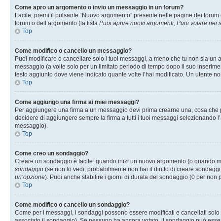
Come apro un argomento o invio un messaggio in un forum?
Facile, premi il pulsante “Nuovo argomento” presente nelle pagine dei forum o 
forum o dell’argomento (la lista
Puoi aprire nuovi argomenti
,
Puoi votare nei
Top
Come modifico o cancello un messaggio?
Puoi modificare o cancellare solo i tuoi messaggi, a meno che tu non sia un
messaggio (a volte solo per un limitato periodo di tempo dopo il suo inserim
testo aggiunto dove viene indicato quante volte l’hai modificato. Un utente
Top
Come aggiungo una firma ai miei messaggi?
Per aggiungere una firma a un messaggio devi prima crearne una, cosa che puo
decidere di aggiungere sempre la firma a tutti i tuoi messaggi selezionando 
messaggio).
Top
Come creo un sondaggio?
Creare un sondaggio è facile: quando inizi un nuovo argomento (o quando modi
sondaggio
(se non lo vedi, probabilmente non hai il diritto di creare sondaggi)
un’opzione
). Puoi anche stabilire i giorni di durata del sondaggio (0 per non p
Top
Come modifico o cancello un sondaggio?
Come per i messaggi, i sondaggi possono essere modificati e cancellati solo da
associato il sondaggio). Se nessuno ha ancora votato, il sondaggio può essere 