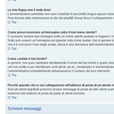
La mia lingua non è nella lista!
L’amministratore potrebbe non aver installato il pacchetto lingua oppure nessu
Puoi trovare altre informazioni al sito del phpBB Group (trovi il collegamento 
Top
Come posso mostrare un’immagine sotto il mio nome utente?
Ci possono essere due immagini sotto un nome utente quando si leggono i messag
Sotto può esserci un’immagine più grande nota come avatar, che in genere è un
non ti è concesso l’uso degli avatar, allora è una decisione dell’amministrazi
Top
Come cambio il mio livello?
In genere, non puoi cambiare direttamente il nome del tuo livello (i gradi compa
che hai scritto e per identificare certi utenti; ad es., moderatori e amministra
l’amministratore probabilmente abbasseranno il numero dei tuoi interventi.
Top
Perché quando clicco sul collegamento all’indirizzo di posta di un utente
Solo gli utenti registrati possono inviare messaggi di posta ad altri utenti u
malevolo del sistema di posta da parte di utenti anonimi.
Top
Scrivere messaggi