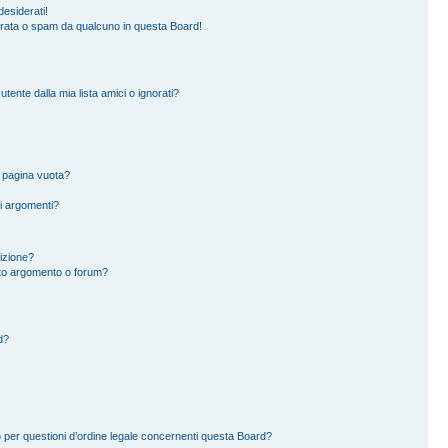
esiderati!
erata o spam da qualcuno in questa Board!
ente dalla mia lista amici o ignorati?
a pagina vuota?
i argomenti?
rizione?
to argomento o forum?
d?
 per questioni d’ordine legale concernenti questa Board?