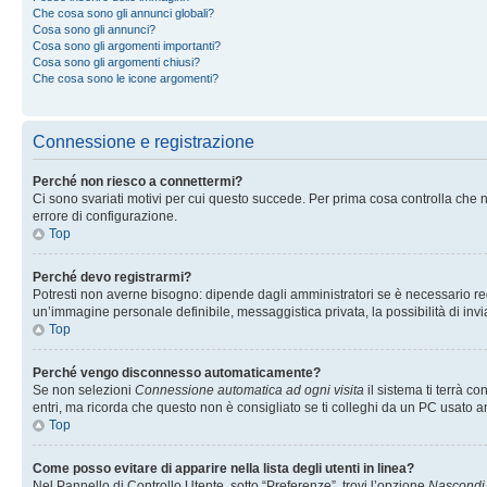
Che cosa sono gli annunci globali?
Cosa sono gli annunci?
Cosa sono gli argomenti importanti?
Cosa sono gli argomenti chiusi?
Che cosa sono le icone argomenti?
Connessione e registrazione
Perché non riesco a connettermi?
Ci sono svariati motivi per cui questo succede. Per prima cosa controlla che n
errore di configurazione.
Top
Perché devo registrarmi?
Potresti non averne bisogno: dipende dagli amministratori se è necessario regi
un’immagine personale definibile, messaggistica privata, la possibilità di invi
Top
Perché vengo disconnesso automaticamente?
Se non selezioni
Connessione automatica ad ogni visita
il sistema ti terrà 
entri, ma ricorda che questo non è consigliato se ti colleghi da un PC usato anc
Top
Come posso evitare di apparire nella lista degli utenti in linea?
Nel Pannello di Controllo Utente, sotto “Preferenze”, trovi l’opzione
Nascondi i