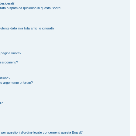
esiderati!
erata o spam da qualcuno in questa Board!
ente dalla mia lista amici o ignorati?
a pagina vuota?
i argomenti?
rizione?
to argomento o forum?
d?
 per questioni d’ordine legale concernenti questa Board?