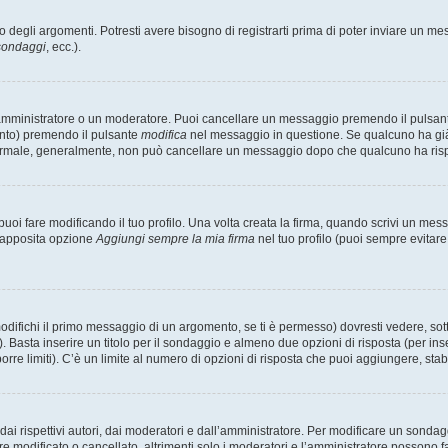
degli argomenti. Potresti avere bisogno di registrarti prima di poter inviare un mes
 sondaggi
, ecc.).
 amministratore o un moderatore. Puoi cancellare un messaggio premendo il pulsan
ento) premendo il pulsante
modifica
nel messaggio in questione. Se qualcuno ha già r
 normale, generalmente, non può cancellare un messaggio dopo che qualcuno ha ris
i fare modificando il tuo profilo. Una volta creata la firma, quando scrivi un me
l’apposita opzione
Aggiungi sempre la mia firma
nel tuo profilo (puoi sempre evitar
fichi il primo messaggio di un argomento, se ti è permesso) dovresti vedere, sotto
. Basta inserire un titolo per il sondaggio e almeno due opzioni di risposta (per inse
orre limiti). C’è un limite al numero di opzioni di risposta che puoi aggiungere, stabi
i rispettivi autori, dai moderatori e dall’amministratore. Per modificare un sondag
modificato o cancellato, altrimenti solo i moderatori e l’amministratore possono far