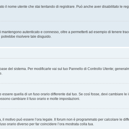
ato il nome utente che stai tentando di registrare. Può anche aver disabilitato le regis
i mantengono autenticato e connesso, oltre a permetterti ad esempio di tenere traccia
 potrebbe risolvere tale disguido.
atabase del sistema. Per modificarle vai sul tuo Pannello di Controllo Utente; gene
e.
sere quella di un fuso orario differente dal tuo. Se così fosse, devi cambiare le imp
possono cambiare il fuso orario e molte impostazioni.
a, il motivo può essere l’ora legale. Il forum non è programmato per calcolare le diff
fuso orario diverso per far coincidere l’ora mostrata colla tua.