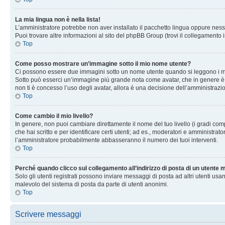
La mia lingua non è nella lista!
L’amministratore potrebbe non aver installato il pacchetto lingua oppure nessu
Puoi trovare altre informazioni al sito del phpBB Group (trovi il collegamento 
Top
Come posso mostrare un’immagine sotto il mio nome utente?
Ci possono essere due immagini sotto un nome utente quando si leggono i messag
Sotto può esserci un’immagine più grande nota come avatar, che in genere è un
non ti è concesso l’uso degli avatar, allora è una decisione dell’amministrazi
Top
Come cambio il mio livello?
In genere, non puoi cambiare direttamente il nome del tuo livello (i gradi compa
che hai scritto e per identificare certi utenti; ad es., moderatori e amministra
l’amministratore probabilmente abbasseranno il numero dei tuoi interventi.
Top
Perché quando clicco sul collegamento all’indirizzo di posta di un utente
Solo gli utenti registrati possono inviare messaggi di posta ad altri utenti u
malevolo del sistema di posta da parte di utenti anonimi.
Top
Scrivere messaggi