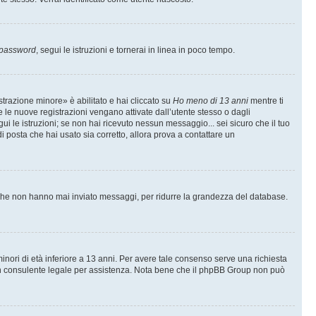
 password
, segui le istruzioni e tornerai in linea in poco tempo.
trazione minore» è abilitato e hai cliccato su
Ho meno di 13 anni
mentre ti
te le nuove registrazioni vengano attivate dall’utente stesso o dagli
egui le istruzioni; se non hai ricevuto nessun messaggio... sei sicuro che il tuo
di posta che hai usato sia corretto, allora prova a contattare un
i che non hanno mai inviato messaggi, per ridurre la grandezza del database.
inori di età inferiore a 13 anni. Per avere tale consenso serve una richiesta
con un consulente legale per assistenza. Nota bene che il phpBB Group non può