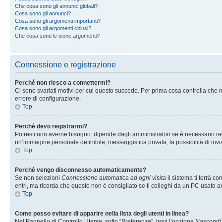
Che cosa sono gli annunci globali?
Cosa sono gli annunci?
Cosa sono gli argomenti importanti?
Cosa sono gli argomenti chiusi?
Che cosa sono le icone argomenti?
Connessione e registrazione
Perché non riesco a connettermi?
Ci sono svariati motivi per cui questo succede. Per prima cosa controlla che n
errore di configurazione.
Top
Perché devo registrarmi?
Potresti non averne bisogno: dipende dagli amministratori se è necessario regi
un’immagine personale definibile, messaggistica privata, la possibilità di invi
Top
Perché vengo disconnesso automaticamente?
Se non selezioni
Connessione automatica ad ogni visita
il sistema ti terrà 
entri, ma ricorda che questo non è consigliato se ti colleghi da un PC usato anc
Top
Come posso evitare di apparire nella lista degli utenti in linea?
Nel Pannello di Controllo Utente, sotto “Preferenze”, trovi l’opzione
Nascondi i