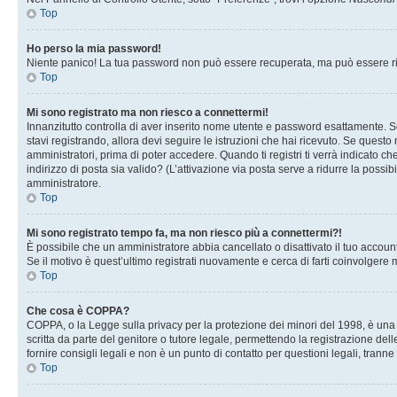
Top
Ho perso la mia password!
Niente panico! La tua password non può essere recuperata, ma può essere rig
Top
Mi sono registrato ma non riesco a connettermi!
Innanzitutto controlla di aver inserito nome utente e password esattamente. Se
stavi registrando, allora devi seguire le istruzioni che hai ricevuto. Se questo
amministratori, prima di poter accedere. Quando ti registri ti verrà indicato che
indirizzo di posta sia valido? (L’attivazione via posta serve a ridurre la possi
amministratore.
Top
Mi sono registrato tempo fa, ma non riesco più a connettermi?!
È possibile che un amministratore abbia cancellato o disattivato il tuo accou
Se il motivo è quest’ultimo registrati nuovamente e cerca di farti coinvolgere
Top
Che cosa è COPPA?
COPPA, o la Legge sulla privacy per la protezione dei minori del 1998, è una l
scritta da parte del genitore o tutore legale, permettendo la registrazione de
fornire consigli legali e non è un punto di contatto per questioni legali, tranne
Top