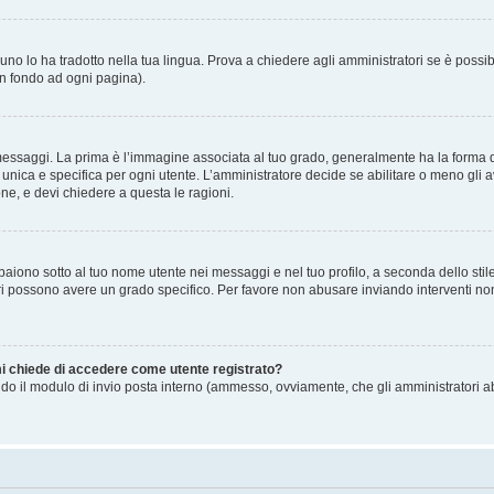
no lo ha tradotto nella tua lingua. Prova a chiedere agli amministratori se è possibi
in fondo ad ogni pagina).
gi. La prima è l’immagine associata al tuo grado, generalmente ha la forma di stell
ica e specifica per ogni utente. L’amministratore decide se abilitare o meno gli a
one, e devi chiedere a questa le ragioni.
iono sotto al tuo nome utente nei messaggi e nel tuo profilo, a seconda dello stile c
tori possono avere un grado specifico. Per favore non abusare inviando interventi non 
 mi chiede di accedere come utente registrato?
sando il modulo di invio posta interno (ammesso, ovviamente, che gli amministratori 