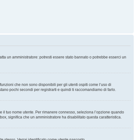
tatta un amministratore: potresti essere stato bannato o potrebbe esserci un
nzioni che non sono disponibili per gli utenti ospiti come l’uso di
stano pochi secondi per registrarti e quindi ti raccomandiamo di farlo.
are il tuo nome utente. Per rimanere connesso, seleziona l’opzione quando
kbox, significa che un amministratore ha disabilitato questa caratteristica.
 te stesso. Verrai identificato come utente nascosto.