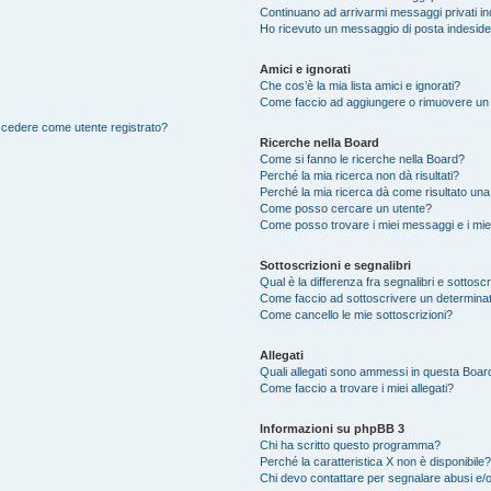
Continuano ad arrivarmi messaggi privati ind
Ho ricevuto un messaggio di posta indesid
Amici e ignorati
Che cos’è la mia lista amici e ignorati?
Come faccio ad aggiungere o rimuovere un ut
accedere come utente registrato?
Ricerche nella Board
Come si fanno le ricerche nella Board?
Perché la mia ricerca non dà risultati?
Perché la mia ricerca dà come risultato un
Come posso cercare un utente?
Come posso trovare i miei messaggi e i mie
Sottoscrizioni e segnalibri
Qual è la differenza fra segnalibri e sottosc
Come faccio ad sottoscrivere un determina
Come cancello le mie sottoscrizioni?
Allegati
Quali allegati sono ammessi in questa Boar
Come faccio a trovare i miei allegati?
Informazioni su phpBB 3
Chi ha scritto questo programma?
Perché la caratteristica X non è disponibile?
Chi devo contattare per segnalare abusi e/o