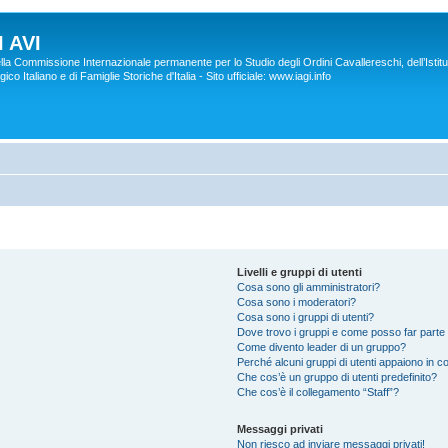
 AVI
lla Commissione Internazionale permanente per lo Studio degli Ordini Cavallereschi, dell’Istitu
co Italiano e di Famiglie Storiche d'Italia - Sito ufficiale: www.iagi.info
Livelli e gruppi di utenti
Cosa sono gli amministratori?
Cosa sono i moderatori?
Cosa sono i gruppi di utenti?
Dove trovo i gruppi e come posso far parte 
Come divento leader di un gruppo?
Perché alcuni gruppi di utenti appaiono in col
Che cos’è un gruppo di utenti predefinito?
Che cos’è il collegamento “Staff”?
Messaggi privati
Non riesco ad inviare messaggi privati!