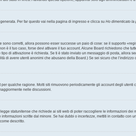
enerata. Per far questo vai nella pagina di ingresso e clicca su
Ho dimenticato la
 sono corretti, allora possono esser successe un paio di cose: se il supporto «regis
 non è il tuo caso, forse devi attivare il tuo account. Alcune Board richiedono che tut
 tipo di attivazione è richiesta. Se ti è stato inviato un messaggio di posta, allora s
bilità di avere utenti anonimi che abusano della Board.) Se sei sicuro che l’indirizzo 
nt per qualche ragione. Molti siti rimuovono periodicamente gli account degli utent
 maggiormente nelle discussioni.
egge statunitense che richiede ai siti web di poter raccogliere le informazioni dei m
lle informazioni scritte dal minore. Se hai dubbi o incertezze, mettiti in contatto 
 come descritto.