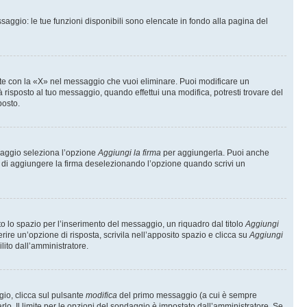
saggio: le tue funzioni disponibili sono elencate in fondo alla pagina del
te con la «X» nel messaggio che vuoi eliminare. Puoi modificare un
isposto al tuo messaggio, quando effettui una modifica, potresti trovare del
posto.
ssaggio seleziona l’opzione
Aggiungi la firma
per aggiungerla. Puoi anche
e di aggiungere la firma deselezionando l’opzione quando scrivi un
 lo spazio per l’inserimento del messaggio, un riquadro dal titolo
Aggiungi
rire un’opzione di risposta, scrivila nell’apposito spazio e clicca su
Aggiungi
lito dall’amministratore.
gio, clicca sul pulsante
modifica
del primo messaggio (a cui è sempre
lo. Il limite per le opzioni del sondaggio è impostato dall’amministratore. Se