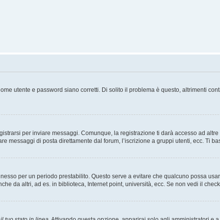
ome utente e password siano corretti. Di solito il problema è questo, altrimenti con
strarsi per inviare messaggi. Comunque, la registrazione ti darà accesso ad altre fu
are messaggi di posta direttamente dal forum, l’iscrizione a gruppi utenti, ecc. Ti ba
connesso per un periodo prestabilito. Questo serve a evitare che qualcuno possa us
he da altri, ad es. in biblioteca, Internet point, università, ecc. Se non vedi il chec
l tuo stato in linea
. Attivando questa opzione, apparirai solo agli amministratori e a