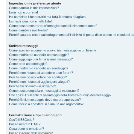
Impostazioni e preferenze utente
Come cambio le mie impostazioni?
L’ora non è corretta!
Ho cambiato il fuso orario ma l’ora è ancora sbagliata!
La mia lingua non è nella lista!
Come posso mostrare un’immagine sotto il mio nome utente?
Come cambio il mio livello?
Perché quando clicco sul collegamento all’indirizzo di posta di un utente mi chiede di 
Scrivere messaggi
Come apro un argomento o invio un messaggio in un forum?
Come modifico o cancello un messaggio?
Come aggiungo una firma ai miei messaggi?
Come creo un sondaggio?
Come modifico o cancello un sondaggio?
Perché non riesco ad accedere a un forum?
Perché non posso votare nei sondaggi?
Perché non riesco ad aggiungere allegati?
Perché ho ricevuto un richiamo?
Come posso segnalare messaggi ai moderatori?
Che cos’è il pulsante di salvataggio nella finestra di invio dei messaggi?
Perché il mio messaggio deve essere approvato?
Come faccio a spostare in cima un mio argomento?
Formattazione e tipi di argomenti
Cos’è il BBCode?
Posso usare l’HTML?
Cosa sono le emoticon?
Posso inserire delle immagini?