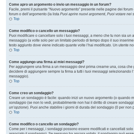
Come apro un argomento o invio un messaggio in un forum?
Facile, premi il pulsante “Nuovo argomento” presente nelle pagine dei forum o 
forum o dell’argomento (la lista
Puoi aprire nuovi argomenti
,
Puoi votare nei
Top
Come modifico o cancello un messaggio?
Puoi modificare o cancellare solo i tuoi messaggi, a meno che tu non sia un
messaggio (a volte solo per un limitato periodo di tempo dopo il suo inserim
testo aggiunto dove viene indicato quante volte l’hai modificato. Un utente
Top
Come aggiungo una firma ai miei messaggi?
Per aggiungere una firma a un messaggio devi prima crearne una, cosa che puo
decidere di aggiungere sempre la firma a tutti i tuoi messaggi selezionando 
messaggio).
Top
Come creo un sondaggio?
Creare un sondaggio è facile: quando inizi un nuovo argomento (o quando modi
sondaggio
(se non lo vedi, probabilmente non hai il diritto di creare sondaggi)
un’opzione
). Puoi anche stabilire i giorni di durata del sondaggio (0 per non p
Top
Come modifico o cancello un sondaggio?
Come per i messaggi, i sondaggi possono essere modificati e cancellati solo da
associato il sondaggio). Se nessuno ha ancora votato, il sondaggio può essere 