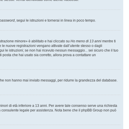
 password
, segui le istruzioni e tornerai in linea in poco tempo.
trazione minore» è abilitato e hai cliccato su
Ho meno di 13 anni
mentre ti
te le nuove registrazioni vengano attivate dall’utente stesso o dagli
egui le istruzioni; se non hai ricevuto nessun messaggio... sei sicuro che il tuo
di posta che hai usato sia corretto, allora prova a contattare un
i che non hanno mai inviato messaggi, per ridurre la grandezza del database.
inori di età inferiore a 13 anni. Per avere tale consenso serve una richiesta
con un consulente legale per assistenza. Nota bene che il phpBB Group non può