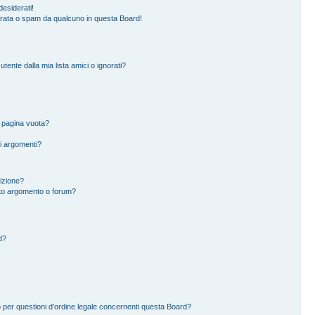
esiderati!
erata o spam da qualcuno in questa Board!
ente dalla mia lista amici o ignorati?
a pagina vuota?
i argomenti?
rizione?
to argomento o forum?
d?
 per questioni d’ordine legale concernenti questa Board?