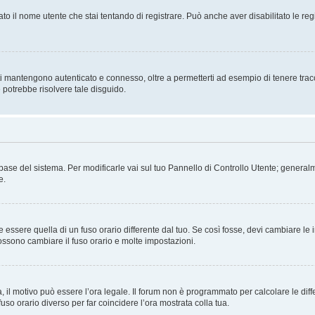
ato il nome utente che stai tentando di registrare. Può anche aver disabilitato le regis
i mantengono autenticato e connesso, oltre a permetterti ad esempio di tenere traccia
 potrebbe risolvere tale disguido.
atabase del sistema. Per modificarle vai sul tuo Pannello di Controllo Utente; gene
e.
sere quella di un fuso orario differente dal tuo. Se così fosse, devi cambiare le imp
possono cambiare il fuso orario e molte impostazioni.
a, il motivo può essere l’ora legale. Il forum non è programmato per calcolare le diff
fuso orario diverso per far coincidere l’ora mostrata colla tua.