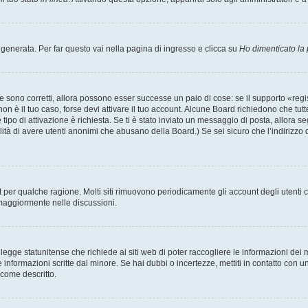
enerata. Per far questo vai nella pagina di ingresso e clicca su
Ho dimenticato la
 sono corretti, allora possono esser successe un paio di cose: se il supporto «regis
 non è il tuo caso, forse devi attivare il tuo account. Alcune Board richiedono che tut
 tipo di attivazione è richiesta. Se ti è stato inviato un messaggio di posta, allora s
bilità di avere utenti anonimi che abusano della Board.) Se sei sicuro che l’indirizzo 
nt per qualche ragione. Molti siti rimuovono periodicamente gli account degli utent
 maggiormente nelle discussioni.
egge statunitense che richiede ai siti web di poter raccogliere le informazioni dei m
lle informazioni scritte dal minore. Se hai dubbi o incertezze, mettiti in contatto 
 come descritto.