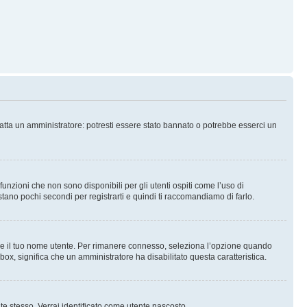
tatta un amministratore: potresti essere stato bannato o potrebbe esserci un
nzioni che non sono disponibili per gli utenti ospiti come l’uso di
stano pochi secondi per registrarti e quindi ti raccomandiamo di farlo.
are il tuo nome utente. Per rimanere connesso, seleziona l’opzione quando
kbox, significa che un amministratore ha disabilitato questa caratteristica.
 te stesso. Verrai identificato come utente nascosto.