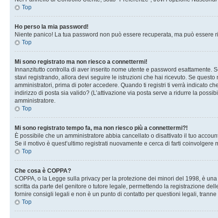
Top
Ho perso la mia password!
Niente panico! La tua password non può essere recuperata, ma può essere rig
Top
Mi sono registrato ma non riesco a connettermi!
Innanzitutto controlla di aver inserito nome utente e password esattamente. Se
stavi registrando, allora devi seguire le istruzioni che hai ricevuto. Se questo
amministratori, prima di poter accedere. Quando ti registri ti verrà indicato che
indirizzo di posta sia valido? (L’attivazione via posta serve a ridurre la possi
amministratore.
Top
Mi sono registrato tempo fa, ma non riesco più a connettermi?!
È possibile che un amministratore abbia cancellato o disattivato il tuo accou
Se il motivo è quest’ultimo registrati nuovamente e cerca di farti coinvolgere
Top
Che cosa è COPPA?
COPPA, o la Legge sulla privacy per la protezione dei minori del 1998, è una l
scritta da parte del genitore o tutore legale, permettendo la registrazione de
fornire consigli legali e non è un punto di contatto per questioni legali, tranne
Top