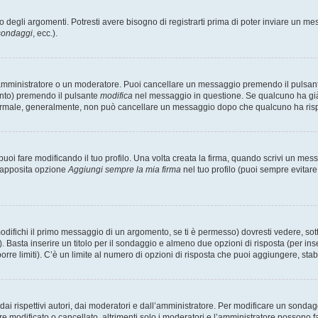
degli argomenti. Potresti avere bisogno di registrarti prima di poter inviare un mes
 sondaggi
, ecc.).
 amministratore o un moderatore. Puoi cancellare un messaggio premendo il pulsan
ento) premendo il pulsante
modifica
nel messaggio in questione. Se qualcuno ha già r
 normale, generalmente, non può cancellare un messaggio dopo che qualcuno ha ris
i fare modificando il tuo profilo. Una volta creata la firma, quando scrivi un me
l’apposita opzione
Aggiungi sempre la mia firma
nel tuo profilo (puoi sempre evitar
fichi il primo messaggio di un argomento, se ti è permesso) dovresti vedere, sotto
. Basta inserire un titolo per il sondaggio e almeno due opzioni di risposta (per inse
orre limiti). C’è un limite al numero di opzioni di risposta che puoi aggiungere, stabi
i rispettivi autori, dai moderatori e dall’amministratore. Per modificare un sondag
modificato o cancellato, altrimenti solo i moderatori e l’amministratore possono far