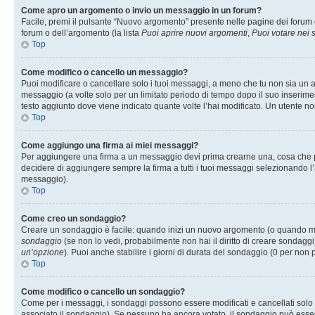
Come apro un argomento o invio un messaggio in un forum?
Facile, premi il pulsante “Nuovo argomento” presente nelle pagine dei forum o 
forum o dell’argomento (la lista
Puoi aprire nuovi argomenti
,
Puoi votare nei
Top
Come modifico o cancello un messaggio?
Puoi modificare o cancellare solo i tuoi messaggi, a meno che tu non sia un
messaggio (a volte solo per un limitato periodo di tempo dopo il suo inserim
testo aggiunto dove viene indicato quante volte l’hai modificato. Un utente
Top
Come aggiungo una firma ai miei messaggi?
Per aggiungere una firma a un messaggio devi prima crearne una, cosa che puo
decidere di aggiungere sempre la firma a tutti i tuoi messaggi selezionando 
messaggio).
Top
Come creo un sondaggio?
Creare un sondaggio è facile: quando inizi un nuovo argomento (o quando modi
sondaggio
(se non lo vedi, probabilmente non hai il diritto di creare sondaggi)
un’opzione
). Puoi anche stabilire i giorni di durata del sondaggio (0 per non p
Top
Come modifico o cancello un sondaggio?
Come per i messaggi, i sondaggi possono essere modificati e cancellati solo da
associato il sondaggio). Se nessuno ha ancora votato, il sondaggio può essere 