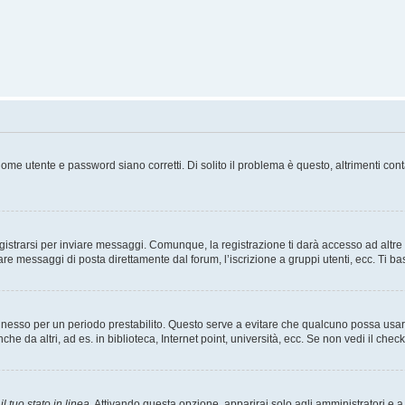
ome utente e password siano corretti. Di solito il problema è questo, altrimenti con
strarsi per inviare messaggi. Comunque, la registrazione ti darà accesso ad altre fu
are messaggi di posta direttamente dal forum, l’iscrizione a gruppi utenti, ecc. Ti ba
connesso per un periodo prestabilito. Questo serve a evitare che qualcuno possa us
he da altri, ad es. in biblioteca, Internet point, università, ecc. Se non vedi il chec
l tuo stato in linea
. Attivando questa opzione, apparirai solo agli amministratori e a