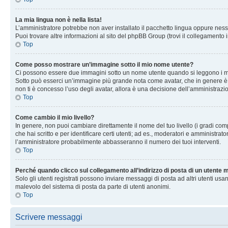
La mia lingua non è nella lista!
L’amministratore potrebbe non aver installato il pacchetto lingua oppure nessu
Puoi trovare altre informazioni al sito del phpBB Group (trovi il collegamento 
Top
Come posso mostrare un’immagine sotto il mio nome utente?
Ci possono essere due immagini sotto un nome utente quando si leggono i messag
Sotto può esserci un’immagine più grande nota come avatar, che in genere è un
non ti è concesso l’uso degli avatar, allora è una decisione dell’amministrazi
Top
Come cambio il mio livello?
In genere, non puoi cambiare direttamente il nome del tuo livello (i gradi compa
che hai scritto e per identificare certi utenti; ad es., moderatori e amministra
l’amministratore probabilmente abbasseranno il numero dei tuoi interventi.
Top
Perché quando clicco sul collegamento all’indirizzo di posta di un utente
Solo gli utenti registrati possono inviare messaggi di posta ad altri utenti u
malevolo del sistema di posta da parte di utenti anonimi.
Top
Scrivere messaggi