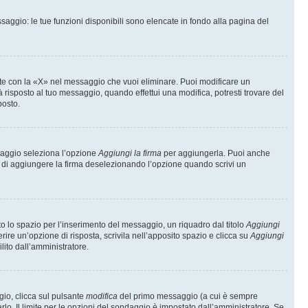
saggio: le tue funzioni disponibili sono elencate in fondo alla pagina del
te con la «X» nel messaggio che vuoi eliminare. Puoi modificare un
isposto al tuo messaggio, quando effettui una modifica, potresti trovare del
posto.
ssaggio seleziona l’opzione
Aggiungi la firma
per aggiungerla. Puoi anche
e di aggiungere la firma deselezionando l’opzione quando scrivi un
 lo spazio per l’inserimento del messaggio, un riquadro dal titolo
Aggiungi
rire un’opzione di risposta, scrivila nell’apposito spazio e clicca su
Aggiungi
lito dall’amministratore.
gio, clicca sul pulsante
modifica
del primo messaggio (a cui è sempre
lo. Il limite per le opzioni del sondaggio è impostato dall’amministratore. Se