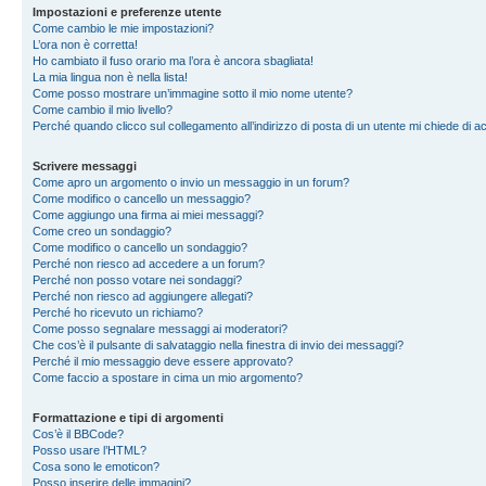
Impostazioni e preferenze utente
Come cambio le mie impostazioni?
L’ora non è corretta!
Ho cambiato il fuso orario ma l’ora è ancora sbagliata!
La mia lingua non è nella lista!
Come posso mostrare un’immagine sotto il mio nome utente?
Come cambio il mio livello?
Perché quando clicco sul collegamento all’indirizzo di posta di un utente mi chiede di 
Scrivere messaggi
Come apro un argomento o invio un messaggio in un forum?
Come modifico o cancello un messaggio?
Come aggiungo una firma ai miei messaggi?
Come creo un sondaggio?
Come modifico o cancello un sondaggio?
Perché non riesco ad accedere a un forum?
Perché non posso votare nei sondaggi?
Perché non riesco ad aggiungere allegati?
Perché ho ricevuto un richiamo?
Come posso segnalare messaggi ai moderatori?
Che cos’è il pulsante di salvataggio nella finestra di invio dei messaggi?
Perché il mio messaggio deve essere approvato?
Come faccio a spostare in cima un mio argomento?
Formattazione e tipi di argomenti
Cos’è il BBCode?
Posso usare l’HTML?
Cosa sono le emoticon?
Posso inserire delle immagini?