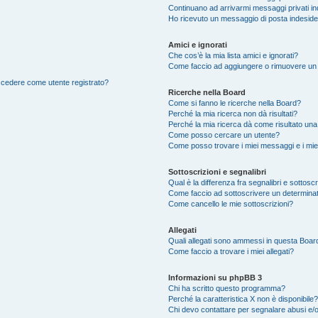
Continuano ad arrivarmi messaggi privati ind
Ho ricevuto un messaggio di posta indesid
Amici e ignorati
Che cos’è la mia lista amici e ignorati?
Come faccio ad aggiungere o rimuovere un ut
accedere come utente registrato?
Ricerche nella Board
Come si fanno le ricerche nella Board?
Perché la mia ricerca non dà risultati?
Perché la mia ricerca dà come risultato un
Come posso cercare un utente?
Come posso trovare i miei messaggi e i mie
Sottoscrizioni e segnalibri
Qual è la differenza fra segnalibri e sottosc
Come faccio ad sottoscrivere un determina
Come cancello le mie sottoscrizioni?
Allegati
Quali allegati sono ammessi in questa Boar
Come faccio a trovare i miei allegati?
Informazioni su phpBB 3
Chi ha scritto questo programma?
Perché la caratteristica X non è disponibile?
Chi devo contattare per segnalare abusi e/o