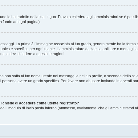
no lo ha tradotto nella tua lingua. Prova a chiedere agli amministratori se è possibi
in fondo ad ogni pagina).
gi. La prima è l’immagine associata al tuo grado, generalmente ha la forma di stell
ica e specifica per ogni utente. L’amministratore decide se abilitare o meno gli a
one, e devi chiedere a questa le ragioni.
iono sotto al tuo nome utente nei messaggi e nel tuo profilo, a seconda dello stile c
tori possono avere un grado specifico. Per favore non abusare inviando interventi non 
 mi chiede di accedere come utente registrato?
sando il modulo di invio posta interno (ammesso, ovviamente, che gli amministratori 