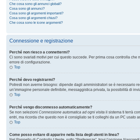
Che cosa sono gli annunci globali?
Cosa sono gli annunci?
Cosa sono gli argomenti importanti?
Cosa sono gli argomenti chiusi?
Che cosa sono le icone argomenti?
Connessione e registrazione
Perché non riesco a connettermi?
Ci sono svariati motivi per cui questo succede. Per prima cosa controlla che n
errore di configurazione.
Top
Perché devo registrarmi?
Potresti non averne bisogno: dipende dagli amministratori se è necessario regi
un’immagine personale definibile, messaggistica privata, la possibilità di invi
Top
Perché vengo disconnesso automaticamente?
Se non selezioni
Connessione automatica ad ogni visita
il sistema ti terrà 
entri, ma ricorda che questo non è consigliato se ti colleghi da un PC usato anc
Top
Come posso evitare di apparire nella lista degli utenti in linea?
Nel Pannello di Controllo Utente, sotto “Preferenze”, trovi l’opzione
Nascondi i