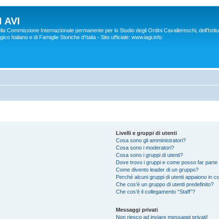
 AVI
lla Commissione Internazionale permanente per lo Studio degli Ordini Cavallereschi, dell’Istitu
co Italiano e di Famiglie Storiche d'Italia - Sito ufficiale: www.iagi.info
Livelli e gruppi di utenti
Cosa sono gli amministratori?
Cosa sono i moderatori?
Cosa sono i gruppi di utenti?
Dove trovo i gruppi e come posso far parte 
Come divento leader di un gruppo?
Perché alcuni gruppi di utenti appaiono in col
Che cos’è un gruppo di utenti predefinito?
Che cos’è il collegamento “Staff”?
Messaggi privati
Non riesco ad inviare messaggi privati!