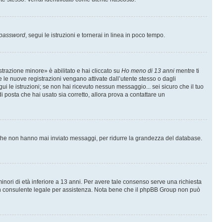
 password
, segui le istruzioni e tornerai in linea in poco tempo.
trazione minore» è abilitato e hai cliccato su
Ho meno di 13 anni
mentre ti
te le nuove registrazioni vengano attivate dall’utente stesso o dagli
egui le istruzioni; se non hai ricevuto nessun messaggio... sei sicuro che il tuo
di posta che hai usato sia corretto, allora prova a contattare un
i che non hanno mai inviato messaggi, per ridurre la grandezza del database.
inori di età inferiore a 13 anni. Per avere tale consenso serve una richiesta
con un consulente legale per assistenza. Nota bene che il phpBB Group non può