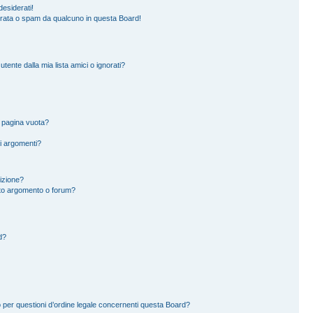
esiderati!
erata o spam da qualcuno in questa Board!
ente dalla mia lista amici o ignorati?
a pagina vuota?
i argomenti?
rizione?
to argomento o forum?
d?
 per questioni d’ordine legale concernenti questa Board?