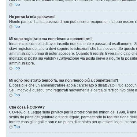
Top
Ho perso la mia password!
Niente panico! La tua password non può essere recuperata, ma può essere rig
Top
Mi sono registrato ma non riesco a connettermi!
Innanzitutto controlla di aver inserito nome utente e password esattamente. Se
stavi registrando, allora devi seguire le istruzioni che hai ricevuto. Se questo
amministratori, prima di poter accedere. Quando ti registri ti verrà indicato che
indirizzo di posta sia valido? (L’attivazione via posta serve a ridurre la possi
amministratore.
Top
Mi sono registrato tempo fa, ma non riesco più a connettermi?!
È possibile che un amministratore abbia cancellato o disattivato il tuo accou
Se il motivo è quest’ultimo registrati nuovamente e cerca di farti coinvolgere
Top
Che cosa è COPPA?
COPPA, o la Legge sulla privacy per la protezione dei minori del 1998, è una l
scritta da parte del genitore o tutore legale, permettendo la registrazione de
fornire consigli legali e non è un punto di contatto per questioni legali, tranne
Top