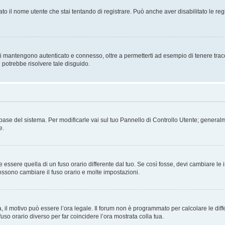
ato il nome utente che stai tentando di registrare. Può anche aver disabilitato le regis
i mantengono autenticato e connesso, oltre a permetterti ad esempio di tenere traccia
 potrebbe risolvere tale disguido.
atabase del sistema. Per modificarle vai sul tuo Pannello di Controllo Utente; gene
e.
sere quella di un fuso orario differente dal tuo. Se così fosse, devi cambiare le imp
possono cambiare il fuso orario e molte impostazioni.
a, il motivo può essere l’ora legale. Il forum non è programmato per calcolare le diff
fuso orario diverso per far coincidere l’ora mostrata colla tua.