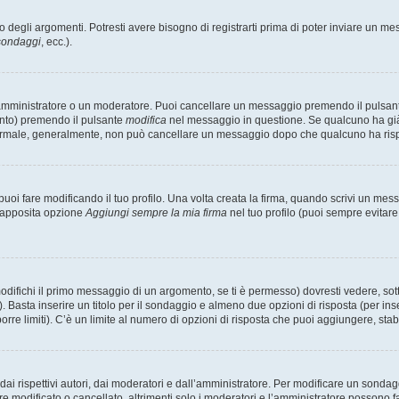
degli argomenti. Potresti avere bisogno di registrarti prima di poter inviare un mes
 sondaggi
, ecc.).
 amministratore o un moderatore. Puoi cancellare un messaggio premendo il pulsan
ento) premendo il pulsante
modifica
nel messaggio in questione. Se qualcuno ha già r
 normale, generalmente, non può cancellare un messaggio dopo che qualcuno ha ris
i fare modificando il tuo profilo. Una volta creata la firma, quando scrivi un me
l’apposita opzione
Aggiungi sempre la mia firma
nel tuo profilo (puoi sempre evitar
fichi il primo messaggio di un argomento, se ti è permesso) dovresti vedere, sotto
. Basta inserire un titolo per il sondaggio e almeno due opzioni di risposta (per inse
orre limiti). C’è un limite al numero di opzioni di risposta che puoi aggiungere, stabi
i rispettivi autori, dai moderatori e dall’amministratore. Per modificare un sondag
modificato o cancellato, altrimenti solo i moderatori e l’amministratore possono far