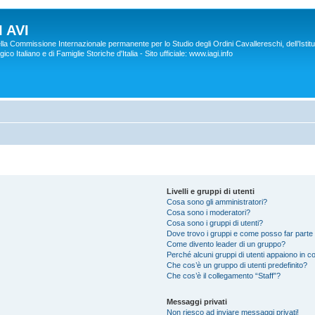
 AVI
lla Commissione Internazionale permanente per lo Studio degli Ordini Cavallereschi, dell’Istitu
co Italiano e di Famiglie Storiche d'Italia - Sito ufficiale: www.iagi.info
Livelli e gruppi di utenti
Cosa sono gli amministratori?
Cosa sono i moderatori?
Cosa sono i gruppi di utenti?
Dove trovo i gruppi e come posso far parte 
Come divento leader di un gruppo?
Perché alcuni gruppi di utenti appaiono in col
Che cos’è un gruppo di utenti predefinito?
Che cos’è il collegamento “Staff”?
Messaggi privati
Non riesco ad inviare messaggi privati!