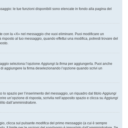
saggio: le tue funzioni disponibili sono elencate in fondo alla pagina del
te con la «X» nel messaggio che vuoi eliminare. Puoi modificare un
isposto al tuo messaggio, quando effettui una modifica, potresti trovare del
posto.
ssaggio seleziona l’opzione
Aggiungi la firma
per aggiungerla. Puoi anche
e di aggiungere la firma deselezionando l’opzione quando scrivi un
 lo spazio per l’inserimento del messaggio, un riquadro dal titolo
Aggiungi
rire un’opzione di risposta, scrivila nell’apposito spazio e clicca su
Aggiungi
lito dall’amministratore.
gio, clicca sul pulsante
modifica
del primo messaggio (a cui è sempre
lo. Il limite per le opzioni del sondaggio è impostato dall’amministratore. Se