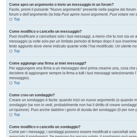
Come apro un argomento o invio un messaggio in un forum?
Facile, premi il pulsante “Nuovo argomento” presente nelle pagine dei forum o 
forum o dell’argomento (la lista
Puoi aprire nuovi argomenti
,
Puoi votare nei
Top
Come modifico o cancello un messaggio?
Puoi modificare o cancellare solo i tuoi messaggi, a meno che tu non sia un
messaggio (a volte solo per un limitato periodo di tempo dopo il suo inserim
testo aggiunto dove viene indicato quante volte l’hai modificato. Un utente
Top
Come aggiungo una firma ai miei messaggi?
Per aggiungere una firma a un messaggio devi prima crearne una, cosa che puo
decidere di aggiungere sempre la firma a tutti i tuoi messaggi selezionando 
messaggio).
Top
Come creo un sondaggio?
Creare un sondaggio è facile: quando inizi un nuovo argomento (o quando modi
sondaggio
(se non lo vedi, probabilmente non hai il diritto di creare sondaggi)
un’opzione
). Puoi anche stabilire i giorni di durata del sondaggio (0 per non p
Top
Come modifico o cancello un sondaggio?
Come per i messaggi, i sondaggi possono essere modificati e cancellati solo da
associato il sondaggio). Se nessuno ha ancora votato, il sondaggio può essere 