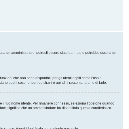
tatta un amministratore: potresti essere stato bannato o potrebbe esserci un
nzioni che non sono disponibili per gli utenti ospiti come l’uso di
stano pochi secondi per registrarti e quindi ti raccomandiamo di farlo.
are il tuo nome utente. Per rimanere connesso, seleziona l’opzione quando
kbox, significa che un amministratore ha disabilitato questa caratteristica.
 te stesso. Verrai identificato come utente nascosto.