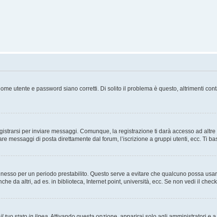
ome utente e password siano corretti. Di solito il problema è questo, altrimenti con
strarsi per inviare messaggi. Comunque, la registrazione ti darà accesso ad altre fu
are messaggi di posta direttamente dal forum, l’iscrizione a gruppi utenti, ecc. Ti ba
connesso per un periodo prestabilito. Questo serve a evitare che qualcuno possa us
he da altri, ad es. in biblioteca, Internet point, università, ecc. Se non vedi il chec
l tuo stato in linea
. Attivando questa opzione, apparirai solo agli amministratori e a