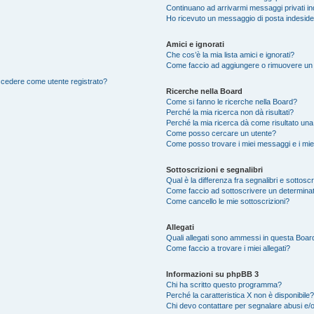
Continuano ad arrivarmi messaggi privati ind
Ho ricevuto un messaggio di posta indesid
Amici e ignorati
Che cos’è la mia lista amici e ignorati?
Come faccio ad aggiungere o rimuovere un ut
accedere come utente registrato?
Ricerche nella Board
Come si fanno le ricerche nella Board?
Perché la mia ricerca non dà risultati?
Perché la mia ricerca dà come risultato un
Come posso cercare un utente?
Come posso trovare i miei messaggi e i mie
Sottoscrizioni e segnalibri
Qual è la differenza fra segnalibri e sottosc
Come faccio ad sottoscrivere un determina
Come cancello le mie sottoscrizioni?
Allegati
Quali allegati sono ammessi in questa Boar
Come faccio a trovare i miei allegati?
Informazioni su phpBB 3
Chi ha scritto questo programma?
Perché la caratteristica X non è disponibile?
Chi devo contattare per segnalare abusi e/o