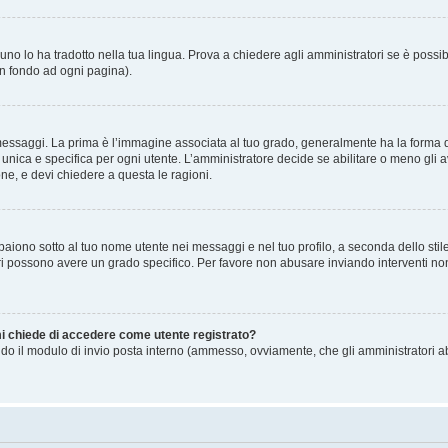
no lo ha tradotto nella tua lingua. Prova a chiedere agli amministratori se è possibi
in fondo ad ogni pagina).
gi. La prima è l’immagine associata al tuo grado, generalmente ha la forma di stell
ica e specifica per ogni utente. L’amministratore decide se abilitare o meno gli a
one, e devi chiedere a questa le ragioni.
iono sotto al tuo nome utente nei messaggi e nel tuo profilo, a seconda dello stile c
tori possono avere un grado specifico. Per favore non abusare inviando interventi non 
 mi chiede di accedere come utente registrato?
sando il modulo di invio posta interno (ammesso, ovviamente, che gli amministratori 