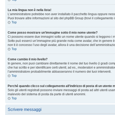
La mia lingua non è nella lista!
L’amministratore potrebbe non aver installato il pacchetto lingua oppure nessu
Puoi trovare altre informazioni al sito del phpBB Group (trovi il collegamento 
Top
Come posso mostrare un’immagine sotto il mio nome utente?
Ci possono essere due immagini sotto un nome utente quando si leggono i messag
Sotto può esserci un’immagine più grande nota come avatar, che in genere è un
non ti è concesso l’uso degli avatar, allora è una decisione dell’amministrazi
Top
Come cambio il mio livello?
In genere, non puoi cambiare direttamente il nome del tuo livello (i gradi compa
che hai scritto e per identificare certi utenti; ad es., moderatori e amministra
l’amministratore probabilmente abbasseranno il numero dei tuoi interventi.
Top
Perché quando clicco sul collegamento all’indirizzo di posta di un utente
Solo gli utenti registrati possono inviare messaggi di posta ad altri utenti u
malevolo del sistema di posta da parte di utenti anonimi.
Top
Scrivere messaggi