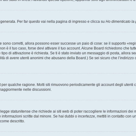
enerata. Per far questo vai nella pagina di ingresso e clicca su
Ho dimenticato la
 sono corretti, allora possono esser successe un paio di cose: se il supporto «regis
 non è il tuo caso, forse devi attivare il tuo account. Alcune Board richiedono che tut
 tipo di attivazione è richiesta. Se ti è stato inviato un messaggio di posta, allora s
bilità di avere utenti anonimi che abusano della Board.) Se sei sicuro che l’indirizzo 
nt per qualche ragione. Molti siti rimuovono periodicamente gli account degli utent
 maggiormente nelle discussioni.
egge statunitense che richiede ai siti web di poter raccogliere le informazioni dei m
lle informazioni scritte dal minore. Se hai dubbi o incertezze, mettiti in contatto 
 come descritto.