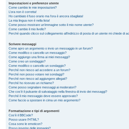
Impostazioni e preferenze utente
Come cambio le mie impostazioni?
L’ora non è corretta!
Ho cambiato il fuso orario ma l’ora è ancora sbagliata!
La mia lingua non è nella lista!
Come posso mostrare un’immagine sotto il mio nome utente?
Come cambio il mio livello?
Perché quando clicco sul collegamento all’indirizzo di posta di un utente mi chiede di 
Scrivere messaggi
Come apro un argomento o invio un messaggio in un forum?
Come modifico o cancello un messaggio?
Come aggiungo una firma ai miei messaggi?
Come creo un sondaggio?
Come modifico o cancello un sondaggio?
Perché non riesco ad accedere a un forum?
Perché non posso votare nei sondaggi?
Perché non riesco ad aggiungere allegati?
Perché ho ricevuto un richiamo?
Come posso segnalare messaggi ai moderatori?
Che cos’è il pulsante di salvataggio nella finestra di invio dei messaggi?
Perché il mio messaggio deve essere approvato?
Come faccio a spostare in cima un mio argomento?
Formattazione e tipi di argomenti
Cos’è il BBCode?
Posso usare l’HTML?
Cosa sono le emoticon?
Posso inserire delle immagini?