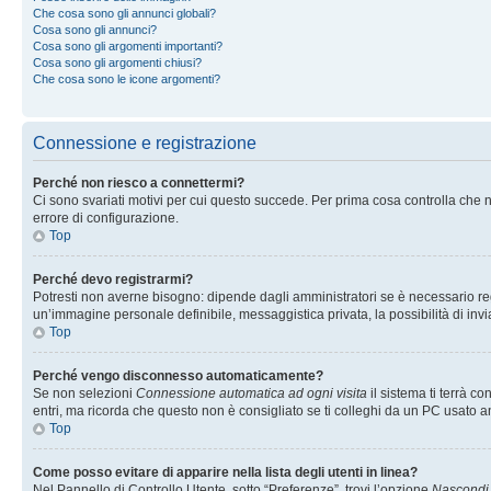
Che cosa sono gli annunci globali?
Cosa sono gli annunci?
Cosa sono gli argomenti importanti?
Cosa sono gli argomenti chiusi?
Che cosa sono le icone argomenti?
Connessione e registrazione
Perché non riesco a connettermi?
Ci sono svariati motivi per cui questo succede. Per prima cosa controlla che n
errore di configurazione.
Top
Perché devo registrarmi?
Potresti non averne bisogno: dipende dagli amministratori se è necessario regi
un’immagine personale definibile, messaggistica privata, la possibilità di invi
Top
Perché vengo disconnesso automaticamente?
Se non selezioni
Connessione automatica ad ogni visita
il sistema ti terrà 
entri, ma ricorda che questo non è consigliato se ti colleghi da un PC usato anc
Top
Come posso evitare di apparire nella lista degli utenti in linea?
Nel Pannello di Controllo Utente, sotto “Preferenze”, trovi l’opzione
Nascondi i