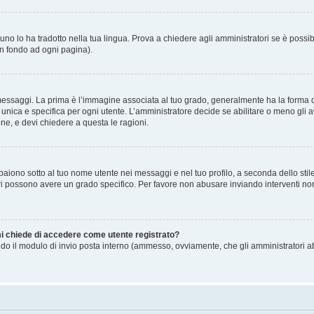
no lo ha tradotto nella tua lingua. Prova a chiedere agli amministratori se è possibi
in fondo ad ogni pagina).
gi. La prima è l’immagine associata al tuo grado, generalmente ha la forma di stell
ica e specifica per ogni utente. L’amministratore decide se abilitare o meno gli a
one, e devi chiedere a questa le ragioni.
iono sotto al tuo nome utente nei messaggi e nel tuo profilo, a seconda dello stile c
tori possono avere un grado specifico. Per favore non abusare inviando interventi non 
 mi chiede di accedere come utente registrato?
sando il modulo di invio posta interno (ammesso, ovviamente, che gli amministratori 