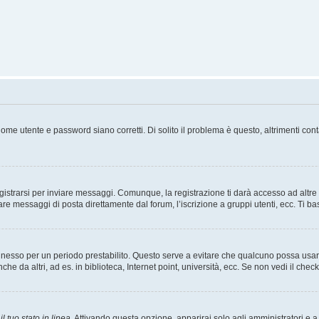
ome utente e password siano corretti. Di solito il problema è questo, altrimenti con
strarsi per inviare messaggi. Comunque, la registrazione ti darà accesso ad altre fu
are messaggi di posta direttamente dal forum, l’iscrizione a gruppi utenti, ecc. Ti ba
connesso per un periodo prestabilito. Questo serve a evitare che qualcuno possa us
he da altri, ad es. in biblioteca, Internet point, università, ecc. Se non vedi il chec
l tuo stato in linea
. Attivando questa opzione, apparirai solo agli amministratori e a