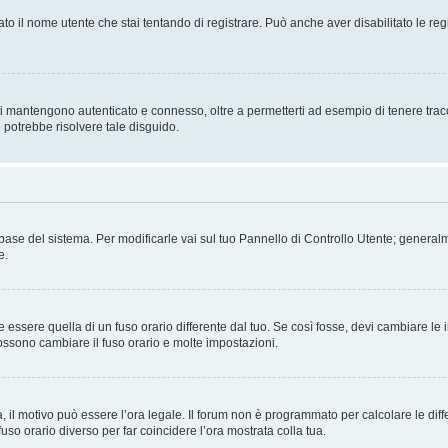
ato il nome utente che stai tentando di registrare. Può anche aver disabilitato le regis
i mantengono autenticato e connesso, oltre a permetterti ad esempio di tenere traccia
 potrebbe risolvere tale disguido.
atabase del sistema. Per modificarle vai sul tuo Pannello di Controllo Utente; gene
e.
sere quella di un fuso orario differente dal tuo. Se così fosse, devi cambiare le imp
possono cambiare il fuso orario e molte impostazioni.
a, il motivo può essere l’ora legale. Il forum non è programmato per calcolare le diff
fuso orario diverso per far coincidere l’ora mostrata colla tua.