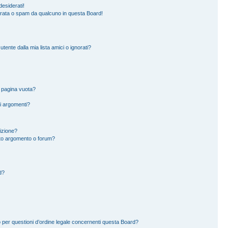
esiderati!
erata o spam da qualcuno in questa Board!
ente dalla mia lista amici o ignorati?
a pagina vuota?
i argomenti?
rizione?
to argomento o forum?
d?
 per questioni d’ordine legale concernenti questa Board?