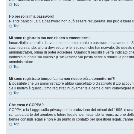
Top
Ho perso la mia password!
Niente panico! La tua password non può essere recuperata, ma può essere rig
Top
Mi sono registrato ma non riesco a connettermi!
Innanzitutto controlla di aver inserito nome utente e password esattamente. Se
stavi registrando, allora devi seguire le istruzioni che hai ricevuto. Se questo
amministratori, prima di poter accedere. Quando ti registri ti verrà indicato che
indirizzo di posta sia valido? (L’attivazione via posta serve a ridurre la possi
amministratore.
Top
Mi sono registrato tempo fa, ma non riesco più a connettermi?!
È possibile che un amministratore abbia cancellato o disattivato il tuo accou
Se il motivo è quest’ultimo registrati nuovamente e cerca di farti coinvolgere
Top
Che cosa è COPPA?
COPPA, o la Legge sulla privacy per la protezione dei minori del 1998, è una l
scritta da parte del genitore o tutore legale, permettendo la registrazione de
fornire consigli legali e non è un punto di contatto per questioni legali, tranne
Top