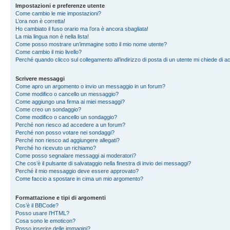
Impostazioni e preferenze utente
Come cambio le mie impostazioni?
L’ora non è corretta!
Ho cambiato il fuso orario ma l’ora è ancora sbagliata!
La mia lingua non è nella lista!
Come posso mostrare un’immagine sotto il mio nome utente?
Come cambio il mio livello?
Perché quando clicco sul collegamento all’indirizzo di posta di un utente mi chiede di 
Scrivere messaggi
Come apro un argomento o invio un messaggio in un forum?
Come modifico o cancello un messaggio?
Come aggiungo una firma ai miei messaggi?
Come creo un sondaggio?
Come modifico o cancello un sondaggio?
Perché non riesco ad accedere a un forum?
Perché non posso votare nei sondaggi?
Perché non riesco ad aggiungere allegati?
Perché ho ricevuto un richiamo?
Come posso segnalare messaggi ai moderatori?
Che cos’è il pulsante di salvataggio nella finestra di invio dei messaggi?
Perché il mio messaggio deve essere approvato?
Come faccio a spostare in cima un mio argomento?
Formattazione e tipi di argomenti
Cos’è il BBCode?
Posso usare l’HTML?
Cosa sono le emoticon?
Posso inserire delle immagini?