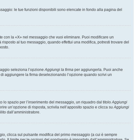
saggio: le tue funzioni disponibili sono elencate in fondo alla pagina del
te con la «X» nel messaggio che vuoi eliminare. Puoi modificare un
isposto al tuo messaggio, quando effettui una modifica, potresti trovare del
posto.
ssaggio seleziona l’opzione
Aggiungi la firma
per aggiungerla. Puoi anche
e di aggiungere la firma deselezionando l’opzione quando scrivi un
 lo spazio per l’inserimento del messaggio, un riquadro dal titolo
Aggiungi
rire un’opzione di risposta, scrivila nell’apposito spazio e clicca su
Aggiungi
lito dall’amministratore.
gio, clicca sul pulsante
modifica
del primo messaggio (a cui è sempre
lo. Il limite per le opzioni del sondaggio è impostato dall’amministratore. Se