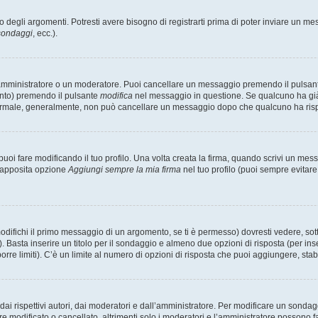
degli argomenti. Potresti avere bisogno di registrarti prima di poter inviare un mes
 sondaggi
, ecc.).
 amministratore o un moderatore. Puoi cancellare un messaggio premendo il pulsan
ento) premendo il pulsante
modifica
nel messaggio in questione. Se qualcuno ha già r
 normale, generalmente, non può cancellare un messaggio dopo che qualcuno ha ris
i fare modificando il tuo profilo. Una volta creata la firma, quando scrivi un me
l’apposita opzione
Aggiungi sempre la mia firma
nel tuo profilo (puoi sempre evitar
fichi il primo messaggio di un argomento, se ti è permesso) dovresti vedere, sotto
. Basta inserire un titolo per il sondaggio e almeno due opzioni di risposta (per inse
orre limiti). C’è un limite al numero di opzioni di risposta che puoi aggiungere, stabi
i rispettivi autori, dai moderatori e dall’amministratore. Per modificare un sondag
modificato o cancellato, altrimenti solo i moderatori e l’amministratore possono far