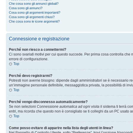
Che cosa sono gli annunci globali?
Cosa sono gli annunci?
Cosa sono gli argomenti importanti?
Cosa sono gli argomenti chiusi?
Che cosa sono le icone argomenti?
Connessione e registrazione
Perché non riesco a connettermi?
Ci sono svariati motivi per cui questo succede. Per prima cosa controlla che n
errore di configurazione.
Top
Perché devo registrarmi?
Potresti non averne bisogno: dipende dagli amministratori se è necessario regi
un’immagine personale definibile, messaggistica privata, la possibilità di invi
Top
Perché vengo disconnesso automaticamente?
Se non selezioni
Connessione automatica ad ogni visita
il sistema ti terrà 
entri, ma ricorda che questo non è consigliato se ti colleghi da un PC usato anc
Top
Come posso evitare di apparire nella lista degli utenti in linea?
Nel Pannello di Controllo Utente, sotto “Preferenze”, trovi l’opzione
Nascondi i