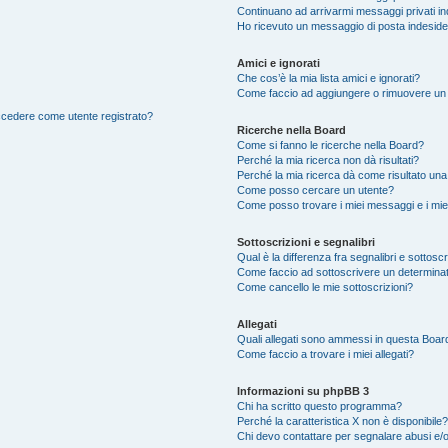
Continuano ad arrivarmi messaggi privati ind
Ho ricevuto un messaggio di posta indesid
Amici e ignorati
Che cos’è la mia lista amici e ignorati?
Come faccio ad aggiungere o rimuovere un ut
accedere come utente registrato?
Ricerche nella Board
Come si fanno le ricerche nella Board?
Perché la mia ricerca non dà risultati?
Perché la mia ricerca dà come risultato un
Come posso cercare un utente?
Come posso trovare i miei messaggi e i mie
Sottoscrizioni e segnalibri
Qual è la differenza fra segnalibri e sottosc
Come faccio ad sottoscrivere un determina
Come cancello le mie sottoscrizioni?
Allegati
Quali allegati sono ammessi in questa Boar
Come faccio a trovare i miei allegati?
Informazioni su phpBB 3
Chi ha scritto questo programma?
Perché la caratteristica X non è disponibile?
Chi devo contattare per segnalare abusi e/o