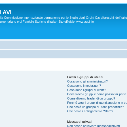
 AVI
lla Commissione Internazionale permanente per lo Studio degli Ordini Cavallereschi, dell’Istitu
co Italiano e di Famiglie Storiche d'Italia - Sito ufficiale: www.iagi.info
Livelli e gruppi di utenti
Cosa sono gli amministratori?
Cosa sono i moderatori?
Cosa sono i gruppi di utenti?
Dove trovo i gruppi e come posso far parte 
Come divento leader di un gruppo?
Perché alcuni gruppi di utenti appaiono in col
Che cos’è un gruppo di utenti predefinito?
Che cos’è il collegamento “Staff”?
Messaggi privati
Non riesco ad inviare messaggi privati!