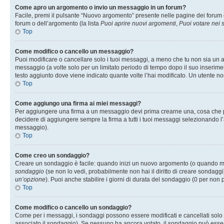
Come apro un argomento o invio un messaggio in un forum?
Facile, premi il pulsante “Nuovo argomento” presente nelle pagine dei forum o 
forum o dell’argomento (la lista
Puoi aprire nuovi argomenti
,
Puoi votare nei
Top
Come modifico o cancello un messaggio?
Puoi modificare o cancellare solo i tuoi messaggi, a meno che tu non sia un
messaggio (a volte solo per un limitato periodo di tempo dopo il suo inserim
testo aggiunto dove viene indicato quante volte l’hai modificato. Un utente
Top
Come aggiungo una firma ai miei messaggi?
Per aggiungere una firma a un messaggio devi prima crearne una, cosa che puo
decidere di aggiungere sempre la firma a tutti i tuoi messaggi selezionando 
messaggio).
Top
Come creo un sondaggio?
Creare un sondaggio è facile: quando inizi un nuovo argomento (o quando modi
sondaggio
(se non lo vedi, probabilmente non hai il diritto di creare sondaggi)
un’opzione
). Puoi anche stabilire i giorni di durata del sondaggio (0 per non p
Top
Come modifico o cancello un sondaggio?
Come per i messaggi, i sondaggi possono essere modificati e cancellati solo da
associato il sondaggio). Se nessuno ha ancora votato, il sondaggio può essere 