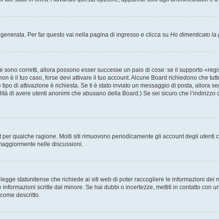
enerata. Per far questo vai nella pagina di ingresso e clicca su
Ho dimenticato la
 sono corretti, allora possono esser successe un paio di cose: se il supporto «regis
 non è il tuo caso, forse devi attivare il tuo account. Alcune Board richiedono che tut
 tipo di attivazione è richiesta. Se ti è stato inviato un messaggio di posta, allora s
bilità di avere utenti anonimi che abusano della Board.) Se sei sicuro che l’indirizzo 
nt per qualche ragione. Molti siti rimuovono periodicamente gli account degli utent
 maggiormente nelle discussioni.
egge statunitense che richiede ai siti web di poter raccogliere le informazioni dei m
lle informazioni scritte dal minore. Se hai dubbi o incertezze, mettiti in contatto 
 come descritto.