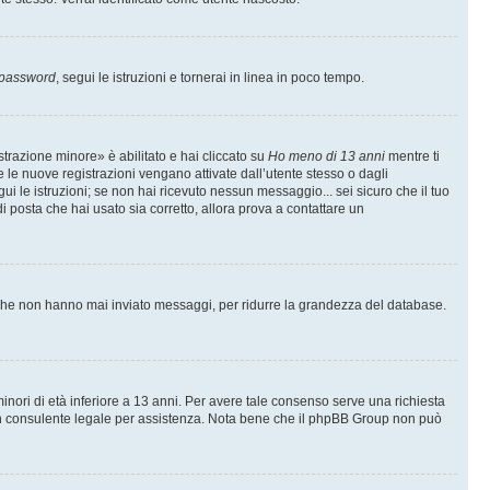
 password
, segui le istruzioni e tornerai in linea in poco tempo.
trazione minore» è abilitato e hai cliccato su
Ho meno di 13 anni
mentre ti
te le nuove registrazioni vengano attivate dall’utente stesso o dagli
egui le istruzioni; se non hai ricevuto nessun messaggio... sei sicuro che il tuo
di posta che hai usato sia corretto, allora prova a contattare un
i che non hanno mai inviato messaggi, per ridurre la grandezza del database.
inori di età inferiore a 13 anni. Per avere tale consenso serve una richiesta
con un consulente legale per assistenza. Nota bene che il phpBB Group non può