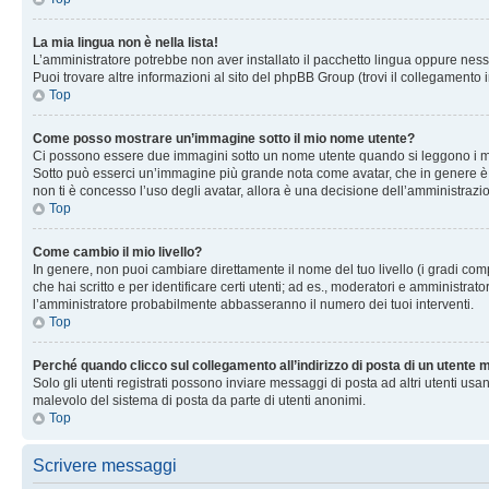
La mia lingua non è nella lista!
L’amministratore potrebbe non aver installato il pacchetto lingua oppure nessu
Puoi trovare altre informazioni al sito del phpBB Group (trovi il collegamento 
Top
Come posso mostrare un’immagine sotto il mio nome utente?
Ci possono essere due immagini sotto un nome utente quando si leggono i messag
Sotto può esserci un’immagine più grande nota come avatar, che in genere è un
non ti è concesso l’uso degli avatar, allora è una decisione dell’amministrazi
Top
Come cambio il mio livello?
In genere, non puoi cambiare direttamente il nome del tuo livello (i gradi compa
che hai scritto e per identificare certi utenti; ad es., moderatori e amministra
l’amministratore probabilmente abbasseranno il numero dei tuoi interventi.
Top
Perché quando clicco sul collegamento all’indirizzo di posta di un utente
Solo gli utenti registrati possono inviare messaggi di posta ad altri utenti u
malevolo del sistema di posta da parte di utenti anonimi.
Top
Scrivere messaggi