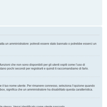
tatta un amministratore: potresti essere stato bannato o potrebbe esserci un
nzioni che non sono disponibili per gli utenti ospiti come l’uso di
stano pochi secondi per registrarti e quindi ti raccomandiamo di farlo.
are il tuo nome utente. Per rimanere connesso, seleziona l’opzione quando
kbox, significa che un amministratore ha disabilitato questa caratteristica.
 te stesso. Verrai identificato come utente nascosto.