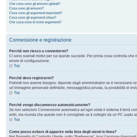
Che cosa sono gli annunci globali?
Cosa sono gli annunci?
Cosa sono gli argomenti importanti?
Cosa sono gli argomenti chiusi?
Che cosa sono le icone argomenti?
Connessione e registrazione
Perché non riesco a connettermi?
Ci sono svariati motivi per cui questo succede. Per prima cosa controlla che n
errore di configurazione.
Top
Perché devo registrarmi?
Potresti non averne bisogno: dipende dagli amministratori se è necessario regi
un’immagine personale definibile, messaggistica privata, la possibilità di invi
Top
Perché vengo disconnesso automaticamente?
Se non selezioni
Connessione automatica ad ogni visita
il sistema ti terrà 
entri, ma ricorda che questo non è consigliato se ti colleghi da un PC usato anc
Top
Come posso evitare di apparire nella lista degli utenti in linea?
Nel Pannello di Controllo Utente, sotto “Preferenze”, trovi l’opzione
Nascondi i