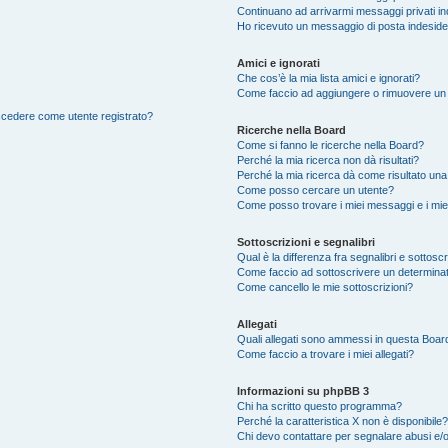
Continuano ad arrivarmi messaggi privati ind
Ho ricevuto un messaggio di posta indesid
Amici e ignorati
Che cos’è la mia lista amici e ignorati?
Come faccio ad aggiungere o rimuovere un ut
accedere come utente registrato?
Ricerche nella Board
Come si fanno le ricerche nella Board?
Perché la mia ricerca non dà risultati?
Perché la mia ricerca dà come risultato un
Come posso cercare un utente?
Come posso trovare i miei messaggi e i mie
Sottoscrizioni e segnalibri
Qual è la differenza fra segnalibri e sottosc
Come faccio ad sottoscrivere un determina
Come cancello le mie sottoscrizioni?
Allegati
Quali allegati sono ammessi in questa Boar
Come faccio a trovare i miei allegati?
Informazioni su phpBB 3
Chi ha scritto questo programma?
Perché la caratteristica X non è disponibile?
Chi devo contattare per segnalare abusi e/o