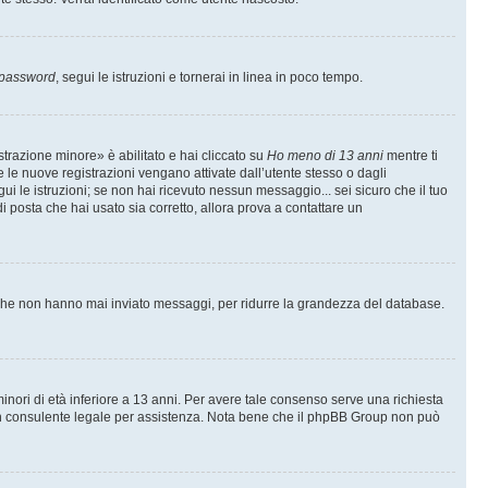
 password
, segui le istruzioni e tornerai in linea in poco tempo.
trazione minore» è abilitato e hai cliccato su
Ho meno di 13 anni
mentre ti
te le nuove registrazioni vengano attivate dall’utente stesso o dagli
egui le istruzioni; se non hai ricevuto nessun messaggio... sei sicuro che il tuo
di posta che hai usato sia corretto, allora prova a contattare un
i che non hanno mai inviato messaggi, per ridurre la grandezza del database.
inori di età inferiore a 13 anni. Per avere tale consenso serve una richiesta
con un consulente legale per assistenza. Nota bene che il phpBB Group non può