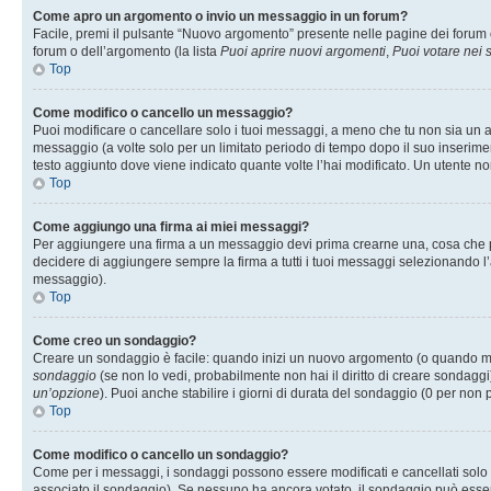
Come apro un argomento o invio un messaggio in un forum?
Facile, premi il pulsante “Nuovo argomento” presente nelle pagine dei forum o 
forum o dell’argomento (la lista
Puoi aprire nuovi argomenti
,
Puoi votare nei
Top
Come modifico o cancello un messaggio?
Puoi modificare o cancellare solo i tuoi messaggi, a meno che tu non sia un
messaggio (a volte solo per un limitato periodo di tempo dopo il suo inserim
testo aggiunto dove viene indicato quante volte l’hai modificato. Un utente
Top
Come aggiungo una firma ai miei messaggi?
Per aggiungere una firma a un messaggio devi prima crearne una, cosa che puo
decidere di aggiungere sempre la firma a tutti i tuoi messaggi selezionando 
messaggio).
Top
Come creo un sondaggio?
Creare un sondaggio è facile: quando inizi un nuovo argomento (o quando modi
sondaggio
(se non lo vedi, probabilmente non hai il diritto di creare sondaggi)
un’opzione
). Puoi anche stabilire i giorni di durata del sondaggio (0 per non p
Top
Come modifico o cancello un sondaggio?
Come per i messaggi, i sondaggi possono essere modificati e cancellati solo da
associato il sondaggio). Se nessuno ha ancora votato, il sondaggio può essere 