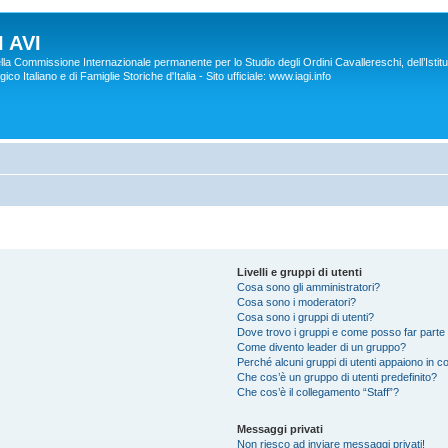
 AVI
lla Commissione Internazionale permanente per lo Studio degli Ordini Cavallereschi, dell’Istitu
co Italiano e di Famiglie Storiche d'Italia - Sito ufficiale: www.iagi.info
Livelli e gruppi di utenti
Cosa sono gli amministratori?
Cosa sono i moderatori?
Cosa sono i gruppi di utenti?
Dove trovo i gruppi e come posso far parte 
Come divento leader di un gruppo?
Perché alcuni gruppi di utenti appaiono in col
Che cos’è un gruppo di utenti predefinito?
Che cos’è il collegamento “Staff”?
Messaggi privati
Non riesco ad inviare messaggi privati!