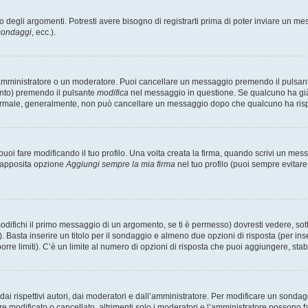
degli argomenti. Potresti avere bisogno di registrarti prima di poter inviare un mes
 sondaggi
, ecc.).
 amministratore o un moderatore. Puoi cancellare un messaggio premendo il pulsan
ento) premendo il pulsante
modifica
nel messaggio in questione. Se qualcuno ha già r
 normale, generalmente, non può cancellare un messaggio dopo che qualcuno ha ris
i fare modificando il tuo profilo. Una volta creata la firma, quando scrivi un me
l’apposita opzione
Aggiungi sempre la mia firma
nel tuo profilo (puoi sempre evitar
fichi il primo messaggio di un argomento, se ti è permesso) dovresti vedere, sotto
. Basta inserire un titolo per il sondaggio e almeno due opzioni di risposta (per inse
orre limiti). C’è un limite al numero di opzioni di risposta che puoi aggiungere, stabi
i rispettivi autori, dai moderatori e dall’amministratore. Per modificare un sondag
modificato o cancellato, altrimenti solo i moderatori e l’amministratore possono far