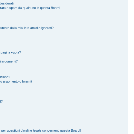
esiderati!
erata o spam da qualcuno in questa Board!
ente dalla mia lista amici o ignorati?
a pagina vuota?
i argomenti?
rizione?
to argomento o forum?
d?
 per questioni d’ordine legale concernenti questa Board?