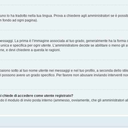
no lo ha tradotto nella tua lingua. Prova a chiedere agli amministratori se è possibi
in fondo ad ogni pagina).
gi. La prima è l’immagine associata al tuo grado, generalmente ha la forma di stell
ica e specifica per ogni utente. L’amministratore decide se abilitare o meno gli a
one, e devi chiedere a questa le ragioni.
iono sotto al tuo nome utente nei messaggi e nel tuo profilo, a seconda dello stile c
tori possono avere un grado specifico. Per favore non abusare inviando interventi non 
 mi chiede di accedere come utente registrato?
sando il modulo di invio posta interno (ammesso, ovviamente, che gli amministratori 