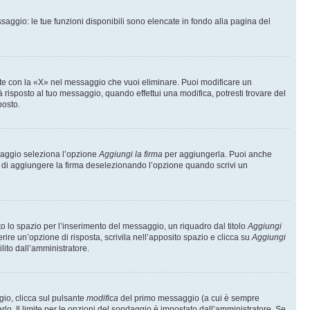
saggio: le tue funzioni disponibili sono elencate in fondo alla pagina del
te con la «X» nel messaggio che vuoi eliminare. Puoi modificare un
isposto al tuo messaggio, quando effettui una modifica, potresti trovare del
posto.
ssaggio seleziona l’opzione
Aggiungi la firma
per aggiungerla. Puoi anche
e di aggiungere la firma deselezionando l’opzione quando scrivi un
 lo spazio per l’inserimento del messaggio, un riquadro dal titolo
Aggiungi
rire un’opzione di risposta, scrivila nell’apposito spazio e clicca su
Aggiungi
lito dall’amministratore.
gio, clicca sul pulsante
modifica
del primo messaggio (a cui è sempre
lo. Il limite per le opzioni del sondaggio è impostato dall’amministratore. Se