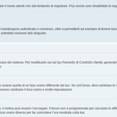
ato il nome utente che stai tentando di registrare. Può anche aver disabilitato le regis
i mantengono autenticato e connesso, oltre a permetterti ad esempio di tenere traccia
 potrebbe risolvere tale disguido.
atabase del sistema. Per modificarle vai sul tuo Pannello di Controllo Utente; gene
e.
sere quella di un fuso orario differente dal tuo. Se così fosse, devi cambiare le imp
possono cambiare il fuso orario e molte impostazioni.
a, il motivo può essere l’ora legale. Il forum non è programmato per calcolare le diff
fuso orario diverso per far coincidere l’ora mostrata colla tua.