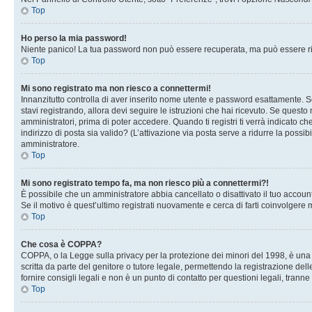
Top
Ho perso la mia password!
Niente panico! La tua password non può essere recuperata, ma può essere rig
Top
Mi sono registrato ma non riesco a connettermi!
Innanzitutto controlla di aver inserito nome utente e password esattamente. Se
stavi registrando, allora devi seguire le istruzioni che hai ricevuto. Se questo
amministratori, prima di poter accedere. Quando ti registri ti verrà indicato che
indirizzo di posta sia valido? (L’attivazione via posta serve a ridurre la possi
amministratore.
Top
Mi sono registrato tempo fa, ma non riesco più a connettermi?!
È possibile che un amministratore abbia cancellato o disattivato il tuo accou
Se il motivo è quest’ultimo registrati nuovamente e cerca di farti coinvolgere
Top
Che cosa è COPPA?
COPPA, o la Legge sulla privacy per la protezione dei minori del 1998, è una l
scritta da parte del genitore o tutore legale, permettendo la registrazione de
fornire consigli legali e non è un punto di contatto per questioni legali, tranne
Top