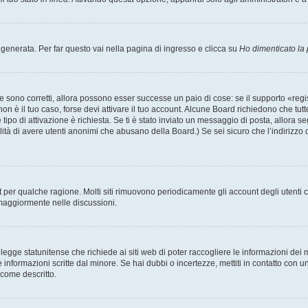
enerata. Per far questo vai nella pagina di ingresso e clicca su
Ho dimenticato la
 sono corretti, allora possono esser successe un paio di cose: se il supporto «regis
 non è il tuo caso, forse devi attivare il tuo account. Alcune Board richiedono che tut
 tipo di attivazione è richiesta. Se ti è stato inviato un messaggio di posta, allora s
bilità di avere utenti anonimi che abusano della Board.) Se sei sicuro che l’indirizzo 
nt per qualche ragione. Molti siti rimuovono periodicamente gli account degli utent
 maggiormente nelle discussioni.
egge statunitense che richiede ai siti web di poter raccogliere le informazioni dei m
lle informazioni scritte dal minore. Se hai dubbi o incertezze, mettiti in contatto 
 come descritto.