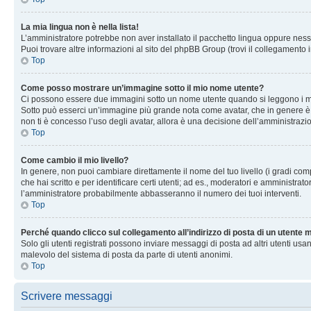
La mia lingua non è nella lista!
L’amministratore potrebbe non aver installato il pacchetto lingua oppure nessu
Puoi trovare altre informazioni al sito del phpBB Group (trovi il collegamento 
Top
Come posso mostrare un’immagine sotto il mio nome utente?
Ci possono essere due immagini sotto un nome utente quando si leggono i messag
Sotto può esserci un’immagine più grande nota come avatar, che in genere è un
non ti è concesso l’uso degli avatar, allora è una decisione dell’amministrazi
Top
Come cambio il mio livello?
In genere, non puoi cambiare direttamente il nome del tuo livello (i gradi compa
che hai scritto e per identificare certi utenti; ad es., moderatori e amministra
l’amministratore probabilmente abbasseranno il numero dei tuoi interventi.
Top
Perché quando clicco sul collegamento all’indirizzo di posta di un utente
Solo gli utenti registrati possono inviare messaggi di posta ad altri utenti u
malevolo del sistema di posta da parte di utenti anonimi.
Top
Scrivere messaggi